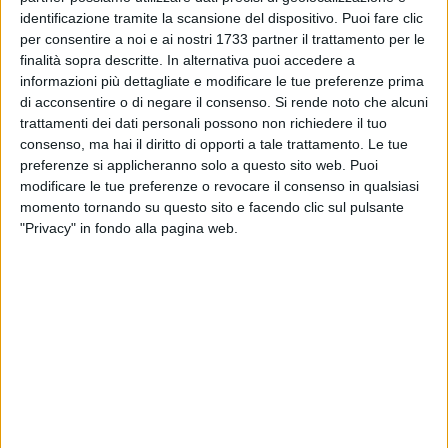
identificazione tramite la scansione del dispositivo. Puoi fare clic
Queste ultime a partire dal 2019 hanno dato vita alla
per consentire a noi e ai nostri 1733 partner il trattamento per le
costituzione del Partenariato Economico e Sociale della BAT,
finalità sopra descritte. In alternativa puoi accedere a
proprio per rilanciare questo spirito collaborativo, facendo
informazioni più dettagliate e modificare le tue preferenze prima
anche leva sulla Prefettura, ma i risultati sono stati scarsi,
di acconsentire o di negare il consenso.
Si rende noto che alcuni
trattamenti dei dati personali possono non richiedere il tuo
per non dire nulli.
consenso, ma hai il diritto di opporti a tale trattamento. Le tue
preferenze si applicheranno solo a questo sito web. Puoi
Il vento nuovo che dovrebbe portare il 2024 riguarda proprio
modificare le tue preferenze o revocare il consenso in qualsiasi
il rilancio di questa collaborazione fra le istituzioni locali,
momento tornando su questo sito e facendo clic sul pulsante
una collaborazione ad ampio raggio, in grado di partorire un
"Privacy" in fondo alla pagina web.
piano di sviluppo territoriale, che sia in grado di affrontare le
principali criticità economiche, sociali e ambientali della BAT.
Dovrebbe crescere la consapevolezza che tale
collaborazione rappresenti un valore aggiunto rispetto a
quanto le singole istituzioni siano in grado di fare da sole o
collaborando solo per accedere a qualche piccolo contributo,
per quanto significativo, previsto dai programmi di sviluppo
nazionali ed europei.