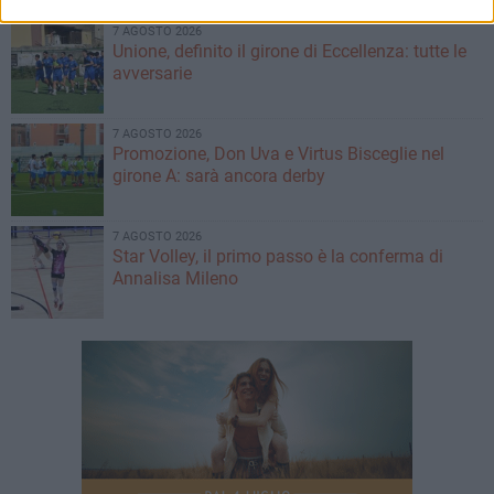
7 AGOSTO 2026
Unione, definito il girone di Eccellenza: tutte le
avversarie
7 AGOSTO 2026
Promozione, Don Uva e Virtus Bisceglie nel
girone A: sarà ancora derby
7 AGOSTO 2026
Star Volley, il primo passo è la conferma di
Annalisa Mileno