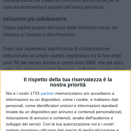
indispensabile nel creare le condizioni più proficue per la
crescita economica e sociale dell'intera provincia.
Istituzioni più collaborative
Voglio partire proprio dal ruolo delle istituzioni locali, mi
riferisco ai Comuni e alla Provincia.
Dopo una esperienza significativa di collaborazione
istituzionale ad ampio spettro, registratasi tra la fine degli
anni '90 del secolo scorso e i primi anni 2000, che per altro
portò alla istituzione della Provincia di Barletta-Andria-Trani,
si è assistito progressivamente ad una chiusura delle
Il rispetto della tua riservatezza è la
istituzioni locali, nell'ambito dei propri confini. È rimasta si
nostra priorità
una collaborazione necessaria, determinata dalle richieste di
Noi e i nostri 1733
partner
memorizziamo e/o accediamo a
particolari programmi di investimento e di intervento in
informazioni su un dispositivo, come i cookie, e trattiamo dati
alcuni settori, ma si è trattata di una collaborazione parziale
personali, come identificatori univoci e informazioni standard
e opportunistica. È venuto meno quello spirito di ampia
inviate da un dispositivo per annunci e contenuti personalizzati,
misurazione di annunci e contenuti, analisi dell'audience e
collaborazione di cui parlavo, per altro estesa alle principali
sviluppo dei servizi.
Con la tua autorizzazione noi e i nostri
forze rappresentative del mondo del lavoro e delle imprese.
partner possiamo utilizzare dati precisi di geolocalizzazione e