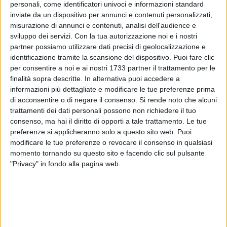
personali, come identificatori univoci e informazioni standard
l'importanza del dialogo tra tutti gli attori dello scenario
inviate da un dispositivo per annunci e contenuti personalizzati,
macroeconomico, soprattutto istituzioni ed imprese.
misurazione di annunci e contenuti, analisi dell'audience e
sviluppo dei servizi.
Con la tua autorizzazione noi e i nostri
Successivamente, il Prof. Antonio Messeni Petruzzelli,
partner possiamo utilizzare dati precisi di geolocalizzazione e
Presidente del CDA di "Boosting Innovation Poliba",
identificazione tramite la scansione del dispositivo. Puoi fare clic
incubatore di nuove iniziative imprenditoriali giovanili, ha
per consentire a noi e ai nostri 1733 partner il trattamento per le
evidenziato quanto siano preziosi l'open innovation e il
finalità sopra descritte. In alternativa puoi accedere a
informazioni più dettagliate e modificare le tue preferenze prima
trasferimento tecnologico per un virtuoso sviluppo
di acconsentire o di negare il consenso.
Si rende noto che alcuni
dell'economia locale.
trattamenti dei dati personali possono non richiedere il tuo
consenso, ma hai il diritto di opporti a tale trattamento. Le tue
L'importanza strategica della "ZES Unica" come mezzo per
preferenze si applicheranno solo a questo sito web. Puoi
rilanciare l'economia meridionale, offre vantaggi competitivi
modificare le tue preferenze o revocare il consenso in qualsiasi
e fiscali significativi per le imprese locali. Questo approccio è
momento tornando su questo sito e facendo clic sul pulsante
stato ulteriormente approfondito attraverso una serie di
"Privacy" in fondo alla pagina web.
sessioni tematiche condotte da esperti del settore, tra cui il
Dott. Claudio Filannino, Managing Director di "Media One
Network" e l'Avv. Fabio Ciani, tributarista e titolare dello
studio milanese "Ciani Partners", che hanno esaminato gli
aspetti legali, finanziari e operativi legati alla creazione e