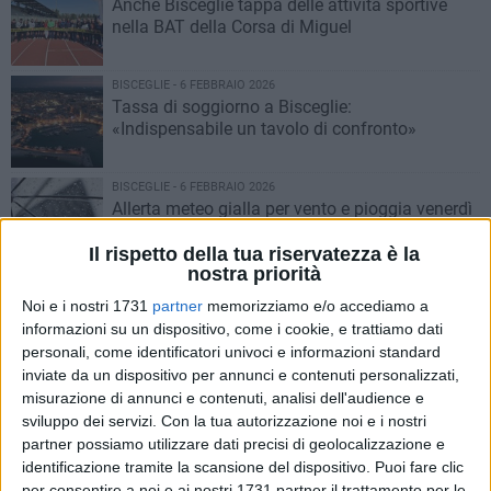
Anche Bisceglie tappa delle attività sportive
nella BAT della Corsa di Miguel
BISCEGLIE - 6 FEBBRAIO 2026
Tassa di soggiorno a Bisceglie:
«Indispensabile un tavolo di confronto»
BISCEGLIE - 6 FEBBRAIO 2026
Allerta meteo gialla per vento e pioggia venerdì
6 febbraio
Il rispetto della tua riservatezza è la
nostra priorità
BISCEGLIE - 5 FEBBRAIO 2026
Noi e i nostri 1731
partner
memorizziamo e/o accediamo a
Legambiente Bisceglie e il Circolo Didattico:
informazioni su un dispositivo, come i cookie, e trattiamo dati
per la "Festa dell'albero" piantate oltre 200
personali, come identificatori univoci e informazioni standard
alberature
inviate da un dispositivo per annunci e contenuti personalizzati,
BISCEGLIE - 30 GENNAIO 2026
misurazione di annunci e contenuti, analisi dell'audience e
Bisceglie e Trani, presentati oggi nuovi servizi
sviluppo dei servizi.
Con la tua autorizzazione noi e i nostri
per gli over 65
partner possiamo utilizzare dati precisi di geolocalizzazione e
identificazione tramite la scansione del dispositivo. Puoi fare clic
per consentire a noi e ai nostri 1731 partner il trattamento per le