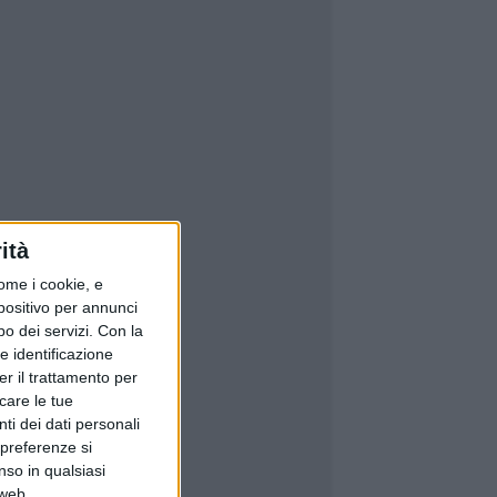
ità
ome i cookie, e
spositivo per annunci
o dei servizi.
Con la
e identificazione
er il trattamento per
icare le tue
ti dei dati personali
 preferenze si
nso in qualsiasi
 web.