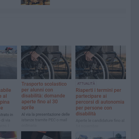
Trasporto scolastico
ATTUALITÀ
per alunni con
abile
Riaperti i termini per
disabilità: domande
e al
partecipare ai
aperte fino al 30
apina
percorsi di autonomia
aprile
ie
per persone con
disabilità
Al via la presentazione delle
strato in
istanze tramite PEC o mail
di via
Aperte le candidature fino al
ordinaria
rzo. I
14 novembre
arrestato
o di