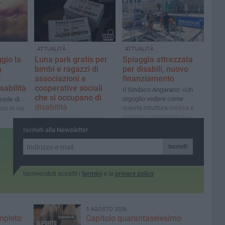
ATTUALITÀ
ATTUALITÀ
gio la
Luna park gratis per
Spiaggia attrezzata
n
bimbi e ragazzi di
per disabili, nuovo
r
associazioni e
finanziamento
sabilità
cooperative sociali
Il Sindaco Angarano: «Un
che si occupano di
orgoglio vedere come
sede di
disabilità
questa struttura cresca e
so in via
migliori costantemente»
a
Le modalità di accesso
co di
sono state concordate con
Iscriviti alla Newsletter
gli esercenti delle attrazioni
Iscriviti
Iscrivendoti accetti i
termini
e la
privacy policy
9 AGOSTO 2026
ompleto
Capitolo quarantaseiesimo