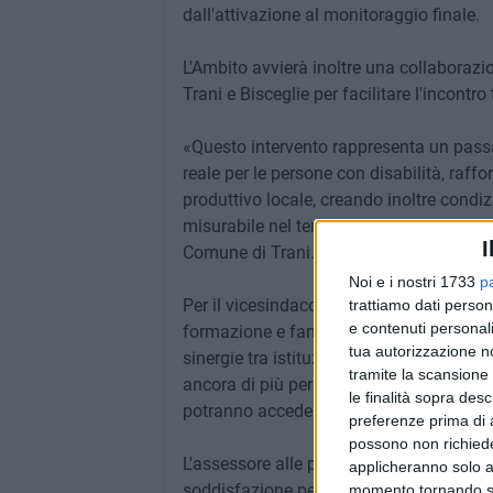
dall'attivazione al monitoraggio finale.
L'Ambito avvierà inoltre una collaborazio
Trani e Bisceglie per facilitare l'incontro
«Questo intervento rappresenta un passa
reale per le persone con disabilità, raffor
produttivo locale, creando inoltre condizi
misurabile nel tempo» dichiara Alessandro
I
Comune di Trani.
Noi e i nostri 1733
p
Per il vicesindaco del Comune di Trani Fa
trattiamo dati person
e contenuti personali
formazione e famiglia: «Il PNRR è la mic
tua autorizzazione no
sinergie tra istituzioni e privato" e conc
tramite la scansione 
ancora di più per quelli che non rientr
le finalità sopra des
potranno accedere alle successive possib
preferenze prima di 
possono non richieder
L'assessore alle politiche Sociali del Co
applicheranno solo a
soddisfazione per le opportunità di finan
momento tornando su 