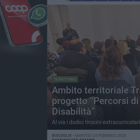
TERRITORIO
Ambito territoriale Tr
progetto “Percorsi d
Disabilità”
Al via i dodici tirocini extracurricola
BISCEGLIE -
MARTEDÌ 24 FEBBRAIO 2026