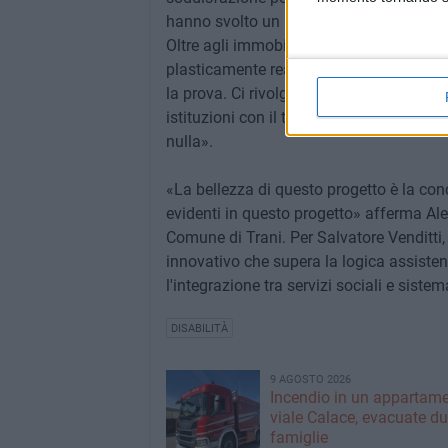
hanno svolto un lavoro intenso e fatico
Oltre agli immobili di Trani a Bisceglie, 
plasticamente realizzazione: il dopo di no
la prova. Ci rivolgiamo al tessuto commer
istituzioni con il terzo settore e poi co
nulla».
«La bellezza di questo progetto è la conc
evidenti in questo progetto» afferma Ale
Comune di Trani. Per Salvatore Venditti, 
innovativo che supera la logica assiste
l'integrazione tra servizi sociali e siste
DISABILITÀ
9 AGOSTO 2026
Incendio in un appartame
viale Calace, evacuate d
famiglie