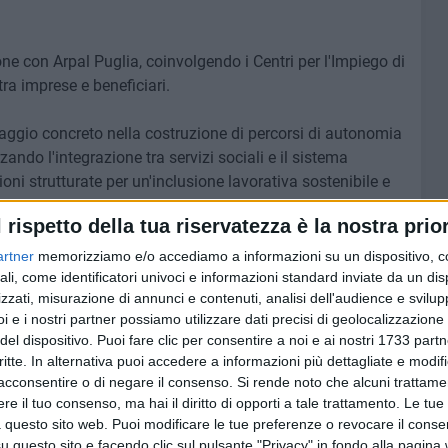
ne con Arpal Puglia, coinvolgendo i Centri per l'Impiego di
 tra imprese e beneficiari.
ggio concreto nella costruzione di percorsi di autonomia
zando l'integrazione tra servizi sociali e il sistema
oni strutturate per un'inclusione lavorativa sostenibile e
 Nicola Attolico, dirigente dell'Ufficio di Piano del
l rispetto della tua riservatezza è la nostra prior
artner
memorizziamo e/o accediamo a informazioni su un dispositivo, c
brizio Ferrante il progetto integra casa, lavoro,
ali, come identificatori univoci e informazioni standard inviate da un di
zzati, misurazione di annunci e contenuti, analisi dell'audience e svilupp
cia, ma il territorio deve accendere l'entusiasmo, creando
i e i nostri partner possiamo utilizzare dati precisi di geolocalizzazione 
lude: "è un progetto importante per i ragazzi selezionati, e
del dispositivo. Puoi fare clic per consentire a noi e ai nostri 1733 partn
ano in questo primo gruppo perchè con questa esperienza
critte. In alternativa puoi accedere a informazioni più dettagliate e modif
ilità, anche con un livello di autonomia non elevato».
acconsentire o di negare il consenso.
Si rende noto che alcuni trattamen
e il tuo consenso, ma hai il diritto di opporti a tale trattamento. Le tue
mune di Bisceglie, Roberta Rigante, evidenzia la grande
 questo sito web. Puoi modificare le tue preferenze o revocare il conse
ziamento del Pnrr: «Dopo la candidatura tutti gli uffici
questo sito e facendo clic sul pulsante "Privacy" in fondo alla pagina