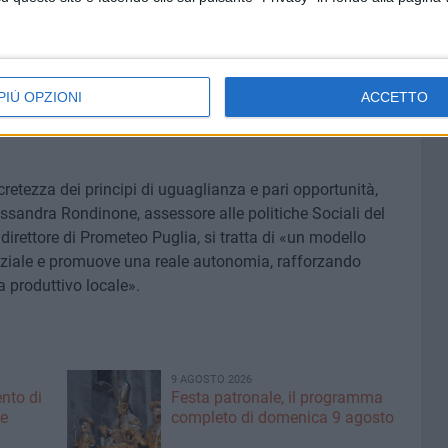
so per raggiungere l'obiettivo. Noi aggiungiamo un passo.
i principi di uguaglianza e di pari opportunità troveranno
i si costruisce con il durante noi, e questi tirocini ne sono
ciale. La comunità circolare significa far interagire le
PIÙ OPZIONI
ACCETTO
n le aziende private, senza le quali non potremmo fare
retezza dei principi di uguaglianza e pari opportunità,
ssandra Rondinone, assessore alle politiche Sociali del
direttore di Prometeo Puglia, si tratta di «un modello
nziale e promuove una reale autonomia, rafforzando
ma produttivo locale».
9 AGOSTO 2026
nto di
Festa patronale, il programma
ue
completo di domenica 9 agosto