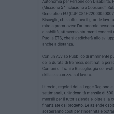
Autonomia per Persone con Disabilità. P
(Missione 5 "Inclusione e Coesione", Sub
Generation EU (CUP C84H22000050007) pr
Bisceglie, che sottolinea il grande lavoro 
mira a promuovere l'autonomia personale
disabilità, attraverso strumenti concreti
Puglia ETS, che si dedicherà allo svilup
anche a distanza.
Con un Avviso Pubblico di imminente pubb
della durata di tre mesi, destinati a per
Comuni di Trani e Bisceglie, già coinvolt
skills e sicurezza sul lavoro.
I tirocini, regolati dalla Legge Regiona
settimanali, un'indennità mensile di 600
mensili per il tutor aziendale, oltre alla 
finanziate dal progetto. Le aziende ospit
sosterranno costi per l'indennità e potr