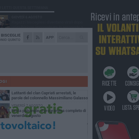
Ù LETTI QUESTA SETTIMANA
GIOVEDÌ 6 AGOSTO
Ragazzi biscegliesi diventano virali dopo
un'esibizione improvvisata in aeroporto a
ma-Fiumicino
A
BISCEGLIE
MARTEDÌ 4 AGOSTO
APP
Emergenza caldo, il Comune di Bisceglie
NIO QUINTO
attiva i "rifugi climatici"
MERCOLEDÌ 5 AGOSTO
Dramma alla spiaggia Bi-Marmi: un
anziano ha un malore e perde la vita
MARTEDÌ 4 AGOSTO
Due auto incendiate nella notte in via Dieta
delle Puglie
OGI
SABATO 8 AGOSTO
Latitanti del clan Capriati arrestati, le
parole del colonnello Massimiliano Galasso
VENERDÌ 7 AGOSTO
Festa patronale, il programma completo di
venerdì 7 agosto