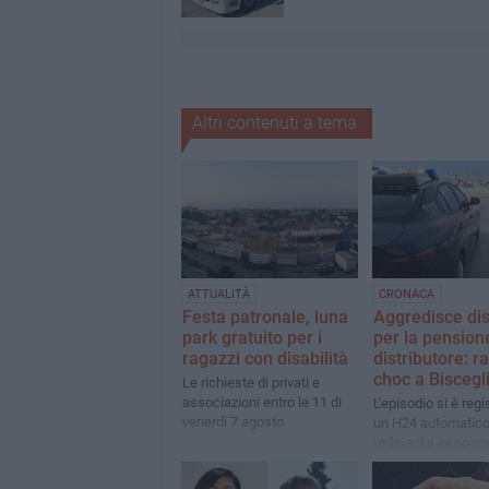
Altri contenuti a tema
ATTUALITÀ
CRONACA
Festa patronale, luna
Aggredisce dis
park gratuito per i
per la pension
ragazzi con disabilità
distributore: r
choc a Biscegl
Le richieste di privati e
associazioni entro le 11 di
L'episodio si è regi
venerdì 7 agosto
un H24 automatico 
Imbriani a inizio ma
carabinieri hanno 
un 46enne originari