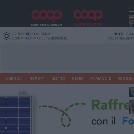
PI
Ro
32.5
°C
CIELO SERENO
NOTIZIE D
33°
OGGI MIN
26°
MAX
A
BISCEGLIE
DIRETTORE
ANTO
AGENDA
IREPORT
METEO
VIDEO
FARMACIE
NECROL