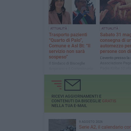
Acireale
ATTUALITÀ
ATTUALITÀ
Trasporto pazienti
Sabato 31 mag
“Quarto di Palo”,
consegna di u
Comune e Asl Bt: “Il
automezzo pe
servizio non sarà
persone con di
sospeso”
L’evento presso la 
Associazione Pega
Il Sindaco di Bisceglie
Padre Kolbe 62 all
Angarano e il Commissario
presenza del Sinda
Straordinario della Asl Bt,
Bisceglie
Dimatteo, tranquillizzano le
famiglie degli utenti con
grave disabilità
RICEVI AGGIORNAMENTI E
CONTENUTI DA BISCEGLIE
GRATIS
NELLA TUA E-MAIL
9 AGOSTO 2026
Serie A2, il calendario c