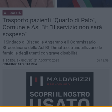
ATTUALITÀ
Trasporto pazienti “Quarto di Palo”,
Comune e Asl Bt: “Il servizio non sarà
sospeso”
Il Sindaco di Bisceglie Angarano e il Commissario
Straordinario della Asl Bt, Dimatteo, tranquillizzano le
famiglie degli utenti con grave disabilità
BISCEGLIE -
GIOVEDÌ 21 AGOSTO 2025
13.59
COMUNICATO STAMPA