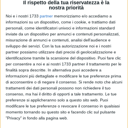
Il rispetto della tua riservatezza è la
nostra priorità
Noi e i nostri 1733
partner
memorizziamo e/o accediamo a
informazioni su un dispositivo, come i cookie, e trattiamo dati
personali, come identificatori univoci e informazioni standard
inviate da un dispositivo per annunci e contenuti personalizzati,
61
misurazione di annunci e contenuti, analisi dell'audience e
sviluppo dei servizi.
Con la tua autorizzazione noi e i nostri
partner possiamo utilizzare dati precisi di geolocalizzazione e
identificazione tramite la scansione del dispositivo. Puoi fare clic
Il servizio di trasporto dei pazienti di Bisceglie da e verso la
per consentire a noi e ai nostri 1733 partner il trattamento per le
struttura riabilitativa di Quarto di Palo non sarà sospeso. A
finalità sopra descritte. In alternativa puoi accedere a
garantirlo oggi sono la Asl Bt e il Comune di Bisceglie.
informazioni più dettagliate e modificare le tue preferenze prima
di acconsentire o di negare il consenso.
Si rende noto che alcuni
"Nessuna sospensione del servizio. Il trasporto per Quarto di
trattamenti dei dati personali possono non richiedere il tuo
Palo dei pazienti di Bisceglie resta garantito come restano
consenso, ma hai il diritto di opporti a tale trattamento. Le tue
preferenze si applicheranno solo a questo sito web. Puoi
garantiti i servizi di riabilitazione": Tiziana Dimatteo,
modificare le tue preferenze o revocare il consenso in qualsiasi
Commissario straordinario della Asl Bt rassicura le famiglie
momento tornando su questo sito e facendo clic sul pulsante
dei pazienti biscegliesi che usufruiscono dei servizi attivi
"Privacy" in fondo alla pagina web.
presso la struttura di Quarto di Palo. "Insieme con il Comune