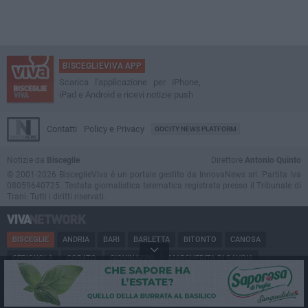
BISCEGLIEVIVA APP
Scarica l'applicazione per iPhone,
iPad e Android e ricevi notizie push
Contatti
Policy e Privacy
GOCITY NEWS PLATFORM
Notizie da
Bisceglie
Direttore
Antonio Quinto
© 2001-2026 BisceglieViva è un portale gestito da InnovaNews srl. Partita iva
08059640725. Testata giornalistica telematica registrata presso il Tribunale di
Trani. Tutti i diritti riservati.
BISCEGLIE
ANDRIA
BARI
BARLETTA
BITONTO
CANOSA
CERIGNOLA
CORATO
GIOVINAZZO
MARGHERITA DI SAVOIA
MINERVINO
MODUGNO
MOLFETTA
PUGLIA
RUVO
SAN FERDINANDO
SPINAZZOLA
TERLIZZI
TRANI
TRINITAPOLI