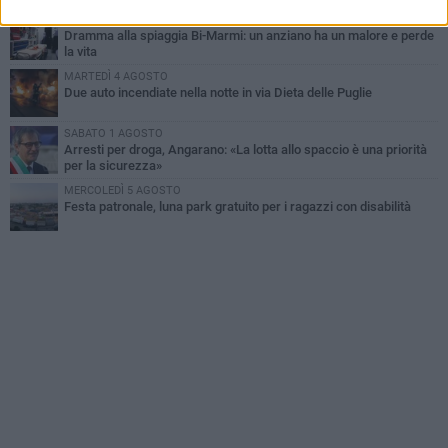
MERCOLEDÌ 5 AGOSTO
Dramma alla spiaggia Bi-Marmi: un anziano ha un malore e perde
la vita
MARTEDÌ 4 AGOSTO
Due auto incendiate nella notte in via Dieta delle Puglie
SABATO 1 AGOSTO
Arresti per droga, Angarano: «La lotta allo spaccio è una priorità
per la sicurezza»
MERCOLEDÌ 5 AGOSTO
Festa patronale, luna park gratuito per i ragazzi con disabilità