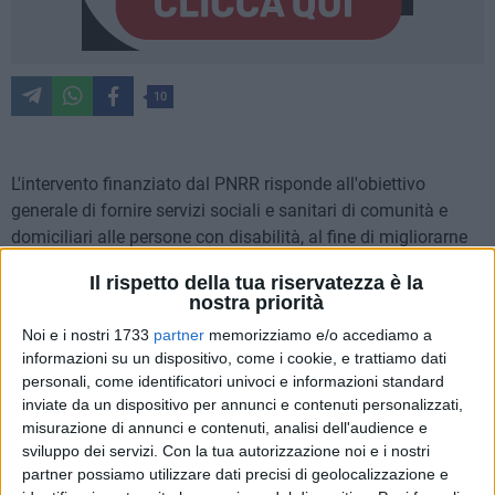
10
L'intervento finanziato dal PNRR risponde all'obiettivo
generale di fornire servizi sociali e sanitari di comunità e
domiciliari alle persone con disabilità, al fine di migliorarne
l'autonomia e offrire loro opportunità di accesso nel mondo
Il rispetto della tua riservatezza è la
del lavoro, anche attraverso la tecnologia informatica.
nostra priorità
Noi e i nostri 1733
partner
memorizziamo e/o accediamo a
La definizione e attivazione del progetto individualizzato è
informazioni su un dispositivo, come i cookie, e trattiamo dati
funzionale a individuare gli obiettivi che si intendono
personali, come identificatori univoci e informazioni standard
raggiungere e i sostegni che si intendono fornire nel percorso
inviate da un dispositivo per annunci e contenuti personalizzati,
verso l'autonomia abitativa e lavorativa, tramite
misurazione di annunci e contenuti, analisi dell'audience e
accompagnamento e raccordo con i servizi territoriali, in una
sviluppo dei servizi.
Con la tua autorizzazione noi e i nostri
partner possiamo utilizzare dati precisi di geolocalizzazione e
prospettiva di lungo periodo e previa valutazione