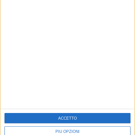
10 AGOSTO 2026
Benedetto Grillo: «Colpito da un proiettile
sparato con una pistola ad aria compressa»
10 AGOSTO 2026
Festa patronale, il programma di lunedì 10
agosto
ACCETTO
PIÙ OPZIONI