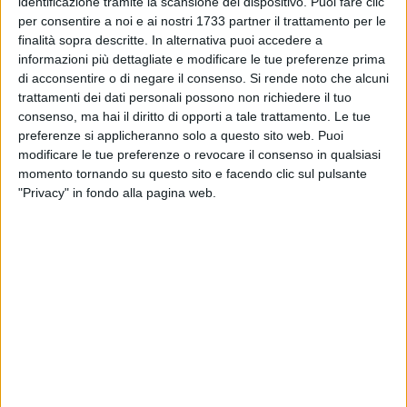
identificazione tramite la scansione del dispositivo. Puoi fare clic
multidimensionale e interdisciplinare dei bisogni della
per consentire a noi e ai nostri 1733 partner il trattamento per le
persona con disabilità, attraverso il coinvolgimento di
finalità sopra descritte. In alternativa puoi accedere a
professionalità diverse (assistenti sociali, medici, psicologi,
informazioni più dettagliate e modificare le tue preferenze prima
educatori, ecc.).
di acconsentire o di negare il consenso.
Si rende noto che alcuni
trattamenti dei dati personali possono non richiedere il tuo
Le azioni da intraprendere sono:
consenso, ma hai il diritto di opporti a tale trattamento. Le tue
preferenze si applicheranno solo a questo sito web. Puoi
1. costituzione dell'équipe multidisciplinare a livello di
modificare le tue preferenze o revocare il consenso in qualsiasi
ambito territoriale o suo rafforzamento;
momento tornando su questo sito e facendo clic sul pulsante
2. valutazione multidimensionale dei bisogni
"Privacy" in fondo alla pagina web.
individualizzata;
3. definizione del progetto individualizzato;
4. attivazione dei sostegni.
Saranno avviati al progetto n. 12 ragazzi con disabilità da
inserire nel gruppo appartamento in corso di ristrutturazione
a Bisceglie e a Trani.
Il Servizio, in base alle attività che verranno proposte, potrà
essere erogato nell'arco orario compreso tra le 08.00 e le
22.00, conciliando gli impegni improrogabili dei beneficiari
(es. lavoro).