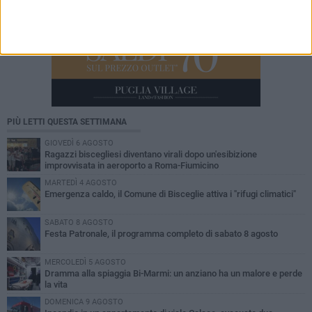
PIÙ LETTI QUESTA SETTIMANA
GIOVEDÌ 6 AGOSTO
Ragazzi biscegliesi diventano virali dopo un'esibizione
improvvisata in aeroporto a Roma-Fiumicino
MARTEDÌ 4 AGOSTO
Emergenza caldo, il Comune di Bisceglie attiva i "rifugi climatici"
SABATO 8 AGOSTO
Festa Patronale, il programma completo di sabato 8 agosto
MERCOLEDÌ 5 AGOSTO
Dramma alla spiaggia Bi-Marmi: un anziano ha un malore e perde
la vita
DOMENICA 9 AGOSTO