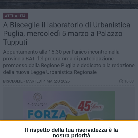
ATTUALITÀ
A Bisceglie il laboratorio di Urbanistica
Puglia, mercoledì 5 marzo a Palazzo
Tupputi
Appuntamento alle 15.30 per l’unico incontro nella
provincia BAT del programma di partecipazione
promosso dalla Regione Puglia e dedicato alla redazione
della nuova Legge Urbanistica Regionale
BISCEGLIE -
MARTEDÌ 4 MARZO 2025
16.08
Il rispetto della tua riservatezza è la
nostra priorità