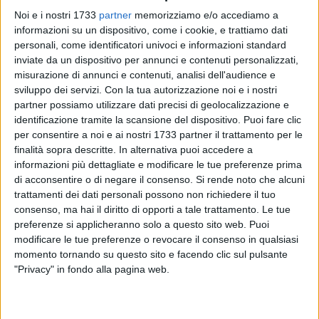
Noi e i nostri 1733
partner
memorizziamo e/o accediamo a
informazioni su un dispositivo, come i cookie, e trattiamo dati
personali, come identificatori univoci e informazioni standard
inviate da un dispositivo per annunci e contenuti personalizzati,
misurazione di annunci e contenuti, analisi dell'audience e
sviluppo dei servizi.
Con la tua autorizzazione noi e i nostri
20
partner possiamo utilizzare dati precisi di geolocalizzazione e
identificazione tramite la scansione del dispositivo. Puoi fare clic
per consentire a noi e ai nostri 1733 partner il trattamento per le
finalità sopra descritte. In alternativa puoi accedere a
Mercoledì 5 marzo, Palazzo Tupputi è il teatro di un nuovo
informazioni più dettagliate e modificare le tue preferenze prima
incontro di 'UP Urbanistica Puglia', il programma di
di acconsentire o di negare il consenso.
Si rende noto che alcuni
partecipazione avviato dalla Regione Puglia nell'ambito del
trattamenti dei dati personali possono non richiedere il tuo
processo di redazione della nuova legge urbanistica
consenso, ma hai il diritto di opporti a tale trattamento. Le tue
regionale.
preferenze si applicheranno solo a questo sito web. Puoi
modificare le tue preferenze o revocare il consenso in qualsiasi
momento tornando su questo sito e facendo clic sul pulsante
Bisceglie ospita il terzo dei sei laboratori itineranti, uno per
"Privacy" in fondo alla pagina web.
ciascuna delle sei province pugliesi, nel corso dei quali si
discuterà di tematiche rilevanti che, nell'ambito del processo
di revisione normativa in atto, richiedono momenti di