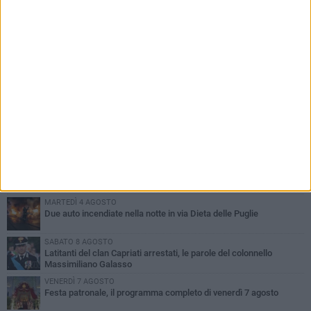
PIÙ LETTI QUESTA SETTIMANA
GIOVEDÌ 6 AGOSTO
Ragazzi biscegliesi diventano virali dopo un'esibizione
improvvisata in aeroporto a Roma-Fiumicino
MARTEDÌ 4 AGOSTO
Emergenza caldo, il Comune di Bisceglie attiva i "rifugi climatici"
MERCOLEDÌ 5 AGOSTO
Dramma alla spiaggia Bi-Marmi: un anziano ha un malore e perde
la vita
MARTEDÌ 4 AGOSTO
Due auto incendiate nella notte in via Dieta delle Puglie
SABATO 8 AGOSTO
Latitanti del clan Capriati arrestati, le parole del colonnello
Massimiliano Galasso
VENERDÌ 7 AGOSTO
Festa patronale, il programma completo di venerdì 7 agosto