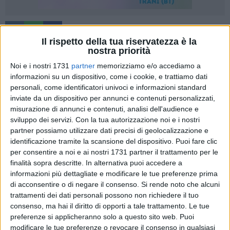
Il rispetto della tua riservatezza è la
nostra priorità
Noi e i nostri 1731
partner
memorizziamo e/o accediamo a
«Durante la scorsa campagna elettorale, il sindaco
informazioni su un dispositivo, come i cookie, e trattiamo dati
Angarano pubblicò una discutibile 'boutade'. In quel video,
personali, come identificatori univoci e informazioni standard
sostanzialmente, chiedeva ai cittadini la rielezione per avere
inviate da un dispositivo per annunci e contenuti personalizzati,
il tempo di completare ciò che di fatto aveva promesso di
misurazione di annunci e contenuti, analisi dell'audience e
realizzare già dal primo mandato. Non ci pare sia cambiato
sviluppo dei servizi.
Con la tua autorizzazione noi e i nostri
partner possiamo utilizzare dati precisi di geolocalizzazione e
molto, anzi: la città in vive un soporifero momento di...
identificazione tramite la scansione del dispositivo. Puoi fare clic
nulla!» così in una nota Alessandro Di Gregorio, a nome di
per consentire a noi e ai nostri 1731 partner il trattamento per le
Legambiente.
finalità sopra descritte. In alternativa puoi accedere a
informazioni più dettagliate e modificare le tue preferenze prima
«Sorvolando sui cronici ritardi nella consegna (in alcuni casi
di acconsentire o di negare il consenso.
Si rende noto che alcuni
nel solo avvio) di importanti lavori che restituirebbero alla
trattamenti dei dati personali possono non richiedere il tuo
città servizi e contenitori culturali, solo per citarne alcuni, ci
consenso, ma hai il diritto di opporti a tale trattamento. Le tue
preferenze si applicheranno solo a questo sito web. Puoi
soffermiamo invece sulla questione ambientale, a noi cara
modificare le tue preferenze o revocare il consenso in qualsiasi