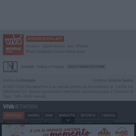
BISCEGLIEVIVA APP
Scarica l'applicazione per iPhone,
iPad e Android e ricevi notizie push
Contatti
Policy e Privacy
GOCITY NEWS PLATFORM
Notizie da
Bisceglie
Direttore
Antonio Quinto
© 2001-2026 BisceglieViva è un portale gestito da InnovaNews srl. Partita iva
08059640725. Testata giornalistica telematica registrata presso il Tribunale di
Trani. Tutti i diritti riservati.
BISCEGLIE
ANDRIA
BARI
BARLETTA
BITONTO
CANOSA
CERIGNOLA
CORATO
GIOVINAZZO
MARGHERITA DI SAVOIA
MINERVINO
MODUGNO
MOLFETTA
PUGLIA
RUVO