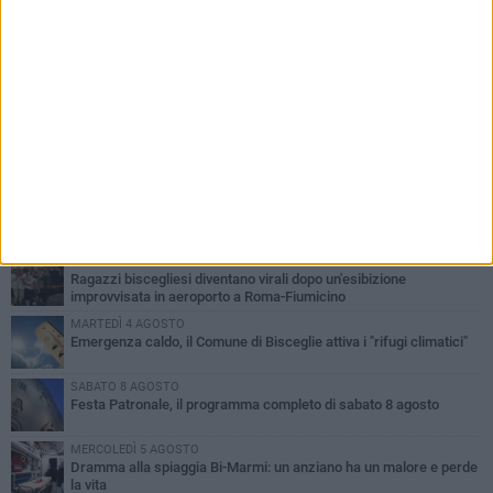
PIÙ LETTI QUESTA SETTIMANA
GIOVEDÌ 6 AGOSTO
Ragazzi biscegliesi diventano virali dopo un'esibizione
improvvisata in aeroporto a Roma-Fiumicino
MARTEDÌ 4 AGOSTO
Emergenza caldo, il Comune di Bisceglie attiva i "rifugi climatici"
SABATO 8 AGOSTO
Festa Patronale, il programma completo di sabato 8 agosto
MERCOLEDÌ 5 AGOSTO
Dramma alla spiaggia Bi-Marmi: un anziano ha un malore e perde
la vita