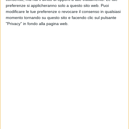
delle persone.
preferenze si applicheranno solo a questo sito web. Puoi
modificare le tue preferenze o revocare il consenso in qualsiasi
Facciamo chiarezza.
momento tornando su questo sito e facendo clic sul pulsante
"Privacy" in fondo alla pagina web.
La salute di ogni singolo è da considerarsi
primaria ma essa non è legata
esclusivamente alla possibilità o meno che
un ramo colpisca qualcuno, quanto più in
generale, allo stato di benessere derivante dai
benefici che il verde pubblico apporta
all'intera collettività.
Ognuno comprenda, una volta per tutte che un
albero o un ramo, persino apparentemente in
ottimo stato vegetativo, possono cadere
inspiegabilmente oppure pur se storto o con
le radici affioranti, restare là per decenni
senza arrecare danni.
E allora come si può provare a fare in modo