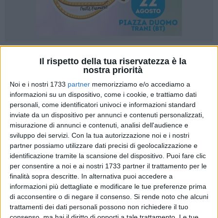
Il rispetto della tua riservatezza è la
nostra priorità
Noi e i nostri 1733
partner
memorizziamo e/o accediamo a
Legambiente Bisceglie interviene con una nota per fare
informazioni su un dispositivo, come i cookie, e trattiamo dati
personali, come identificatori univoci e informazioni standard
chiarezza sul tema della gestione del verde pubblico, spesso
inviate da un dispositivo per annunci e contenuti personalizzati,
al centro del dibattito locale, tra allarmismi e segnalazioni.
misurazione di annunci e contenuti, analisi dell'audience e
Di seguito il comunicato integrale:
sviluppo dei servizi.
Con la tua autorizzazione noi e i nostri
partner possiamo utilizzare dati precisi di geolocalizzazione e
Leggiamo sulla stampa locale, alcune volte
identificazione tramite la scansione del dispositivo. Puoi fare clic
con eccessivo allarmismo da parte di chi
per consentire a noi e ai nostri 1733 partner il trattamento per le
redige gli articoli, circa la caduta di rami o di
finalità sopra descritte. In alternativa puoi accedere a
alberi e altre ancora la richiesta di intervento
informazioni più dettagliate e modificare le tue preferenze prima
da cittadini o altri soggetti, volto alla
di acconsentire o di negare il consenso.
Si rende noto che alcuni
risoluzione di quello che si ritiene un singolo
trattamenti dei dati personali possono non richiedere il tuo
improcastinabile pericolo per l'incolumità
consenso, ma hai il diritto di opporti a tale trattamento. Le tue