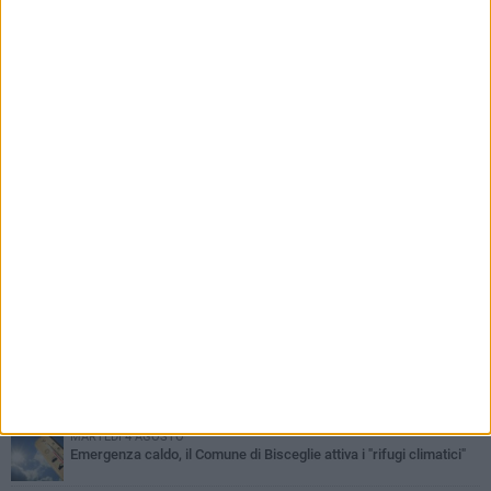
PIÙ LETTI QUESTA SETTIMANA
GIOVEDÌ 6 AGOSTO
Ragazzi biscegliesi diventano virali dopo un'esibizione
improvvisata in aeroporto a Roma-Fiumicino
MARTEDÌ 4 AGOSTO
Emergenza caldo, il Comune di Bisceglie attiva i "rifugi climatici"