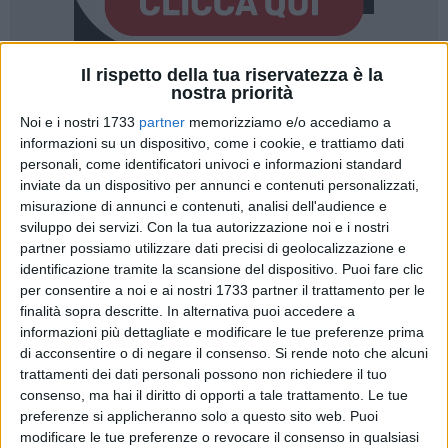
Il rispetto della tua riservatezza è la
2
nostra priorità
Noi e i nostri 1733
partner
memorizziamo e/o accediamo a
informazioni su un dispositivo, come i cookie, e trattiamo dati
personali, come identificatori univoci e informazioni standard
Giovedì 21 agosto
alla
Svevarena
di Bisceglie (Bt) si terrà lo
inviate da un dispositivo per annunci e contenuti personalizzati,
spettacolo "Emozioni", un omaggio straordinario alla musica
misurazione di annunci e contenuti, analisi dell'audience e
e alla poesia di Lucio Battisti che vedrà impegnati sul palco
sviluppo dei servizi.
Con la tua autorizzazione noi e i nostri
Mogol, autore di testi indimenticabili e il cantautore
partner possiamo utilizzare dati precisi di geolocalizzazione e
Gianmarco Carroccia.
identificazione tramite la scansione del dispositivo. Puoi fare clic
per consentire a noi e ai nostri 1733 partner il trattamento per le
A ventitré anni dalla scomparsa di Battisti, considerato uno
finalità sopra descritte. In alternativa puoi accedere a
informazioni più dettagliate e modificare le tue preferenze prima
dei padri della canzone leggera italiana, Carroccia ha ideato
di acconsentire o di negare il consenso.
Si rende noto che alcuni
un progetto che pone al centro uno dei sodalizi artistici più
trattamenti dei dati personali possono non richiedere il tuo
iconici e influenti della musica italiana, una fusione di
consenso, ma hai il diritto di opporti a tale trattamento. Le tue
talento e sensibilità che ha cambiato per sempre il
preferenze si applicheranno solo a questo sito web. Puoi
panorama della musica italiana. Mogol, paroliere raffinato e
modificare le tue preferenze o revocare il consenso in qualsiasi