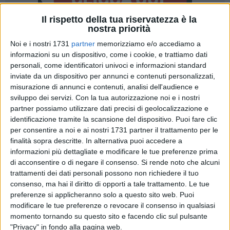
Il rispetto della tua riservatezza è la
nostra priorità
13
Noi e i nostri 1731
partner
memorizziamo e/o accediamo a
informazioni su un dispositivo, come i cookie, e trattiamo dati
personali, come identificatori univoci e informazioni standard
inviate da un dispositivo per annunci e contenuti personalizzati,
Domenica 1 giugno, con uno speciale appuntamento serale
misurazione di annunci e contenuti, analisi dell'audience e
che avrà inizio alle 20, si terrà la conferenza stampa di
sviluppo dei servizi.
Con la tua autorizzazione noi e i nostri
presentazione della Svevarena di Bisceglie, una nuova area
partner possiamo utilizzare dati precisi di geolocalizzazione e
pensata per i grandi eventi nella quale si alterneranno
identificazione tramite la scansione del dispositivo. Puoi fare clic
per consentire a noi e ai nostri 1731 partner il trattamento per le
importanti nomi della scena artistica italiana e
finalità sopra descritte. In alternativa puoi accedere a
internazionale.
informazioni più dettagliate e modificare le tue preferenze prima
di acconsentire o di negare il consenso.
Si rende noto che alcuni
In questa nuova location supporta il progetto di rinascita
trattamenti dei dati personali possono non richiedere il tuo
culturale e promozione territoriale dell'area nord barese
consenso, ma hai il diritto di opporti a tale trattamento. Le tue
denominata "Costa Sveva", si alterneranno vari festival
preferenze si applicheranno solo a questo sito web. Puoi
principalmente musicali, abbracciando differenti generi
modificare le tue preferenze o revocare il consenso in qualsiasi
momento tornando su questo sito e facendo clic sul pulsante
musicali, dal pop al jazz, ma anche rassegne di spettacoli
"Privacy" in fondo alla pagina web.