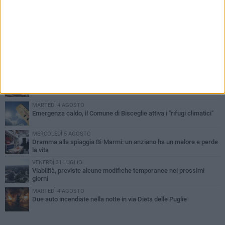
PIÙ LETTI QUESTA SETTIMANA
SABATO 1 AGOSTO
Contrasto allo spaccio di droga, due arresti dei carabinieri a
Bisceglie
VENERDÌ 31 LUGLIO
Torna l'appuntamento con la Pastasciutta antifascista a Bisceglie
MARTEDÌ 4 AGOSTO
Emergenza caldo, il Comune di Bisceglie attiva i "rifugi climatici"
MERCOLEDÌ 5 AGOSTO
Dramma alla spiaggia Bi-Marmi: un anziano ha un malore e perde
la vita
VENERDÌ 31 LUGLIO
Viabilità, previste alcune modifiche temporanee nei prossimi
giorni
MARTEDÌ 4 AGOSTO
Due auto incendiate nella notte in via Dieta delle Puglie