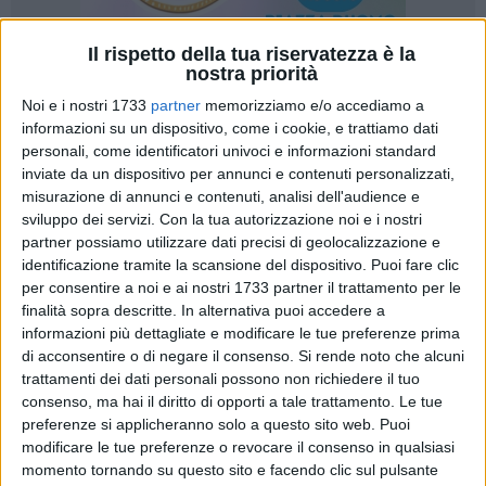
Il rispetto della tua riservatezza è la
nostra priorità
78
Noi e i nostri 1733
partner
memorizziamo e/o accediamo a
informazioni su un dispositivo, come i cookie, e trattiamo dati
personali, come identificatori univoci e informazioni standard
inviate da un dispositivo per annunci e contenuti personalizzati,
L'estate 2025 a Bisceglie promette di essere indimenticabile
misurazione di annunci e contenuti, analisi dell'audience e
con l'arrivo del Dolmen Summer Fest, la nuova rassegna
sviluppo dei servizi.
Con la tua autorizzazione noi e i nostri
musicale che porterà in città alcuni tra i più importanti nomi
partner possiamo utilizzare dati precisi di geolocalizzazione e
della scena musicale italiana. Da La Rappresentante di Lista
identificazione tramite la scansione del dispositivo. Puoi fare clic
a Francesco De Gregori, passando per Coma Cose, Willie
per consentire a noi e ai nostri 1733 partner il trattamento per le
finalità sopra descritte. In alternativa puoi accedere a
Peyote e Mazzariello, saranno diverse le tappe di un
informazioni più dettagliate e modificare le tue preferenze prima
cartellone capace di abbracciare pubblici e generazioni
di acconsentire o di negare il consenso.
Si rende noto che alcuni
diverse.
trattamenti dei dati personali possono non richiedere il tuo
consenso, ma hai il diritto di opporti a tale trattamento. Le tue
Il festival è organizzato dall'agenzia GS23 e punta a
preferenze si applicheranno solo a questo sito web. Puoi
promuovere Bisceglie come polo culturale e musicale della
modificare le tue preferenze o revocare il consenso in qualsiasi
costa pugliese. Non a caso, la location principale sarà la
momento tornando su questo sito e facendo clic sul pulsante