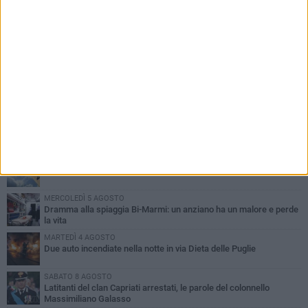
PIÙ LETTI QUESTA SETTIMANA
GIOVEDÌ 6 AGOSTO
Ragazzi biscegliesi diventano virali dopo un'esibizione
improvvisata in aeroporto a Roma-Fiumicino
MARTEDÌ 4 AGOSTO
Emergenza caldo, il Comune di Bisceglie attiva i "rifugi climatici"
MERCOLEDÌ 5 AGOSTO
Dramma alla spiaggia Bi-Marmi: un anziano ha un malore e perde
la vita
MARTEDÌ 4 AGOSTO
Due auto incendiate nella notte in via Dieta delle Puglie
SABATO 8 AGOSTO
Latitanti del clan Capriati arrestati, le parole del colonnello
Massimiliano Galasso