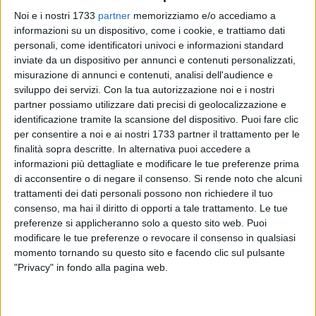
Noi e i nostri 1733
partner
memorizziamo e/o accediamo a
informazioni su un dispositivo, come i cookie, e trattiamo dati
personali, come identificatori univoci e informazioni standard
inviate da un dispositivo per annunci e contenuti personalizzati,
14
misurazione di annunci e contenuti, analisi dell'audience e
sviluppo dei servizi.
Con la tua autorizzazione noi e i nostri
partner possiamo utilizzare dati precisi di geolocalizzazione e
identificazione tramite la scansione del dispositivo. Puoi fare clic
Un viaggio tra memoria, arte e riflessione sul nostro tempo: è
per consentire a noi e ai nostri 1733 partner il trattamento per le
questo il cuore della mostra dedicata ad Anat Zeligowski,
finalità sopra descritte. In alternativa puoi accedere a
medico, artista, donna e madre, ospitata a Bisceglie fino al
informazioni più dettagliate e modificare le tue preferenze prima
18 maggio grazie all'iniziativa dell'I.C. Don P. Uva/Battisti-
di acconsentire o di negare il consenso.
Si rende noto che alcuni
Ferraris (Cosmai), della sezione Fidapa Bpw Italy di Bisceglie
trattamenti dei dati personali possono non richiedere il tuo
e del sindacato scuola Sinacos.
consenso, ma hai il diritto di opporti a tale trattamento. Le tue
preferenze si applicheranno solo a questo sito web. Puoi
modificare le tue preferenze o revocare il consenso in qualsiasi
Zeligowski è figlia di Henryk e Yrena, sopravvissuti
momento tornando su questo sito e facendo clic sul pulsante
all'Olocausto e autori del libro Fuga dalla paura. È anche
"Privacy" in fondo alla pagina web.
erede di un messaggio potente che continua a trasmettere
con la sua arte: dalle pagine più oscure della storia può
ancora nascere speranza. I suoi lavori, infatti, parlano di