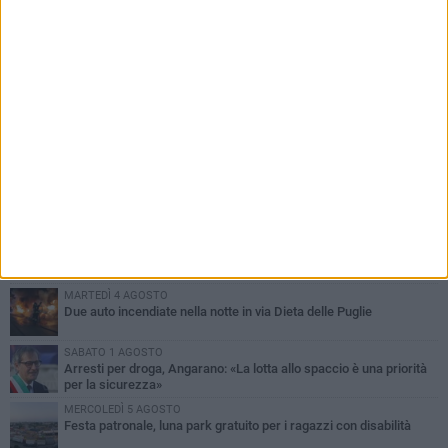
PIÙ LETTI QUESTA SETTIMANA
SABATO 1 AGOSTO
Contrasto allo spaccio di droga, due arresti dei carabinieri a
Bisceglie
MARTEDÌ 4 AGOSTO
Emergenza caldo, il Comune di Bisceglie attiva i "rifugi climatici"
MERCOLEDÌ 5 AGOSTO
Dramma alla spiaggia Bi-Marmi: un anziano ha un malore e perde
la vita
MARTEDÌ 4 AGOSTO
Due auto incendiate nella notte in via Dieta delle Puglie
SABATO 1 AGOSTO
Arresti per droga, Angarano: «La lotta allo spaccio è una priorità
per la sicurezza»
MERCOLEDÌ 5 AGOSTO
Festa patronale, luna park gratuito per i ragazzi con disabilità