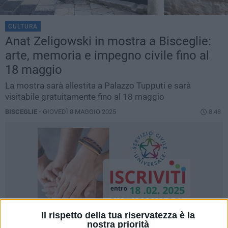
CULTURA
Anat Zeligowski in mostra a Bisceglie:
arte, memoria e impegno civile fino al
18 maggio
La mostra sarà allestita a Palazzo Tupputi e sarà
visitabile gratuitamente fino al 18 maggio
BISCEGLIE -
GIOVEDÌ 8 MAGGIO 2025
8.48
Il rispetto della tua riservatezza è la
nostra priorità