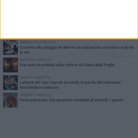
GIOVEDÌ 6 AGOSTO
Ragazzi biscegliesi diventano virali dopo un'esibizione
improvvisata in aeroporto a Roma-Fiumicino
MARTEDÌ 4 AGOSTO
Emergenza caldo, il Comune di Bisceglie attiva i "rifugi climatici"
MERCOLEDÌ 5 AGOSTO
Dramma alla spiaggia Bi-Marmi: un anziano ha un malore e perde
la vita
MARTEDÌ 4 AGOSTO
Due auto incendiate nella notte in via Dieta delle Puglie
SABATO 8 AGOSTO
Latitanti del clan Capriati arrestati, le parole del colonnello
Massimiliano Galasso
VENERDÌ 7 AGOSTO
Festa patronale, il programma completo di venerdì 7 agosto