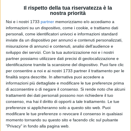
Il rispetto della tua riservatezza è la
nostra priorità
Noi e i nostri 1733
partner
memorizziamo e/o accediamo a
16
informazioni su un dispositivo, come i cookie, e trattiamo dati
personali, come identificatori univoci e informazioni standard
inviate da un dispositivo per annunci e contenuti personalizzati,
misurazione di annunci e contenuti, analisi dell'audience e
Tutto pronto per il programma di
"Aspettando il Natale"
, la
sviluppo dei servizi.
Con la tua autorizzazione noi e i nostri
serie di iniziative ideate da Confcommercio Bisceglie inserite
partner possiamo utilizzare dati precisi di geolocalizzazione e
nel cartellone di
"Bisceglie tutto l'anno"
con il patrocinio della
identificazione tramite la scansione del dispositivo. Puoi fare clic
Città di Bisceglie e la fattiva collaborazione dei
per consentire a noi e ai nostri 1733 partner il trattamento per le
commercianti di via Aldo Moro, via XXIV maggio e piazza
finalità sopra descritte. In alternativa puoi accedere a
san Francesco.
informazioni più dettagliate e modificare le tue preferenze prima
di acconsentire o di negare il consenso.
Si rende noto che alcuni
trattamenti dei dati personali possono non richiedere il tuo
Dall'8 al 23 dicembre
quattro imperdibili appuntamenti per
consenso, ma hai il diritto di opporti a tale trattamento. Le tue
un pubblico di tutte le età con mercatini di Natale in via XXIV
preferenze si applicheranno solo a questo sito web. Puoi
maggio e tanto simpatico intrattenimento anche in via Aldo
modificare le tue preferenze o revocare il consenso in qualsiasi
Moro e piazza san Francesco.
momento tornando su questo sito e facendo clic sul pulsante
"Privacy" in fondo alla pagina web.