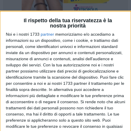
Il rispetto della tua riservatezza è la
nostra priorità
173
A cura di
LUCREZIA VALENTE
Noi e i nostri 1733
partner
memorizziamo e/o accediamo a
informazioni su un dispositivo, come i cookie, e trattiamo dati
personali, come identificatori univoci e informazioni standard
inviate da un dispositivo per annunci e contenuti personalizzati,
Si è svolto ieri il primo evento dell'
Associazione Quartiere
misurazione di annunci e contenuti, analisi dell'audience e
Sant'Andrea a Bisceglie
, fondata dai soci Michele Papagni,
sviluppo dei servizi.
Con la tua autorizzazione noi e i nostri
Nicola Napoletano, Nico Baldini, Carlo D'Addato e Giuseppe
partner possiamo utilizzare dati precisi di geolocalizzazione e
Piarulli, con l'obiettivo di valorizzare la socialità e la
identificazione tramite la scansione del dispositivo. Puoi fare clic
conoscenza tra gli abitanti dell'omonimo quartiere.
per consentire a noi e ai nostri 1733 partner il trattamento per le
finalità sopra descritte. In alternativa puoi accedere a
La manifestazione, nata con il duplice obiettivo di regalare
informazioni più dettagliate e modificare le tue preferenze prima
di acconsentire o di negare il consenso.
Si rende noto che alcuni
un momento di gioia e spensieratezza a grandi e piccini e
trattamenti dei dati personali possono non richiedere il tuo
riscoprire le antiche tradizioni cittadine, è stata un trionfo di
consenso, ma hai il diritto di opporti a tale trattamento. Le tue
sapori autentici grazie ai numerosi stand presenti, offrendo a
preferenze si applicheranno solo a questo sito web. Puoi
tutti i partecipanti l'opportunità di deliziarsi con piatti tipici
modificare le tue preferenze o revocare il consenso in qualsiasi
tradizionali e dare il via alle spese natalizie, con tanti