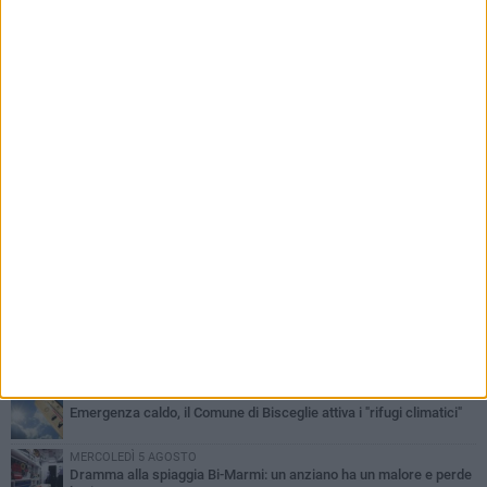
PIÙ LETTI QUESTA SETTIMANA
GIOVEDÌ 6 AGOSTO
Ragazzi biscegliesi diventano virali dopo un'esibizione
improvvisata in aeroporto a Roma-Fiumicino
MARTEDÌ 4 AGOSTO
Emergenza caldo, il Comune di Bisceglie attiva i "rifugi climatici"
MERCOLEDÌ 5 AGOSTO
Dramma alla spiaggia Bi-Marmi: un anziano ha un malore e perde