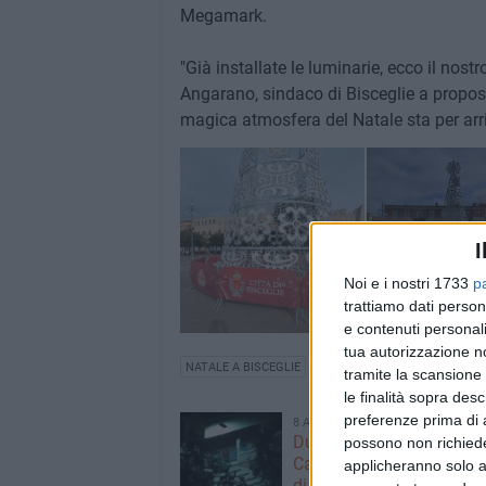
Megamark.
"Già installate le luminarie, ecco il no
Angarano, sindaco di Bisceglie a proposit
magica atmosfera del Natale sta per arri
I
Noi e i nostri 1733
p
trattiamo dati person
e contenuti personali
tua autorizzazione no
NATALE A BISCEGLIE
tramite la scansione 
le finalità sopra des
preferenze prima di 
8 AGOSTO 2026
Due latitanti del clan ma
possono non richieder
Capriati arrestati in un c
applicheranno solo a
di Bisceglie