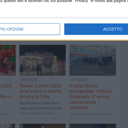
questo sito e facendo clic sul pulsante "Privacy" in fondo alla pagina
PIÙ OPZIONI
ACCETTO
ATTUALITÀ
ATTUALITÀ
 2024,
Natale a colori 2024,
Il buon Natale
tanti eventi e attività
all'ospedale "Vittorio
ino a
in tutta la Città
Emanuele II" arriva
con la banda
Ricchissimo il calendario
musicale
degli appuntamenti anche
nella settimana fino a
oli e
Piacevole sorpresa questa
domenica 15 dicembre
a Città
mattina con le canzoni
natalizie più famose che