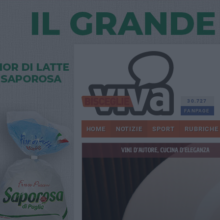
30.727
FANPAGE
HOME
NOTIZIE
SPORT
RUBRICHE