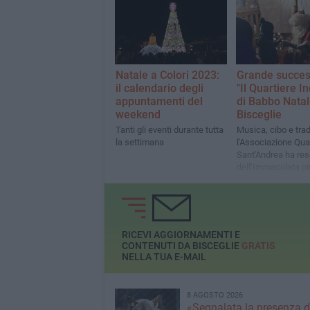
trasformarsi in spirito di
comunità e renderci più
vicini»
Natale a Colori 2023:
Grande succes
il calendario degli
"Il Quartiere I
appuntamenti del
di Babbo Natal
weekend
Bisceglie
Tanti gli eventi durante tutta
Musica, cibo e trad
la settimana
l'Associazione Qua
Sant'Andrea ha reso
dell’Immacolata pi
speciale che mai
RICEVI AGGIORNAMENTI E
CONTENUTI DA BISCEGLIE
GRATIS
NELLA TUA E-MAIL
8 AGOSTO 2026
«Segnalata la presenza d