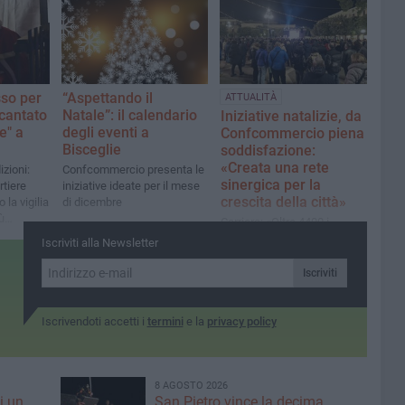
hanno allietato i pazienti
ricoverati
so per
“Aspettando il
ATTUALITÀ
ncantato
Natale”: il calendario
Iniziative natalizie, da
e" a
degli eventi a
Confcommercio piena
Bisceglie
soddisfazione:
«Creata una rete
izioni:
Confcommercio presenta le
sinergica per la
rtiere
iniziative ideate per il mese
crescita della città»
 la vigilia
di dicembre
ù
Carriera: «Oltre 4400 i
tagliandi consegnati per il
Iscriviti alla Newsletter
Fidelity contest»
Iscriviti
Iscrivendoti accetti i
termini
e la
privacy policy
8 AGOSTO 2026
i un
San Pietro vince la decima