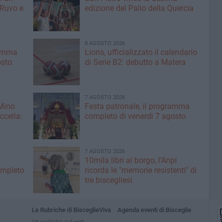
 Ruvo e
edizione del Palio della Quercia
8 AGOSTO 2026
ramma
Lions, ufficializzato il calendario
osto
di Serie B2: debutto a Matera
7 AGOSTO 2026
 Mino
Festa patronale, il programma
ccella:
completo di venerdì 7 agosto
7 AGOSTO 2026
10mila libri al borgo, l'Anpi
ompleto
ricorda le "memorie resistenti" di
tre biscegliesi
Le Rubriche di BisceglieViva
Agenda eventi di Bisceglie
Un pediatra sul web