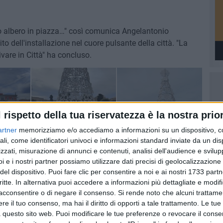
stro albero in piazza…" così comunica Angelantonio
o dell'installazione nel cuore pulsante della città. "La
vare in Città" ha concluso.
l rispetto della tua riservatezza è la nostra prior
artner
memorizziamo e/o accediamo a informazioni su un dispositivo, c
ali, come identificatori univoci e informazioni standard inviate da un di
zzati, misurazione di annunci e contenuti, analisi dell'audience e svilupp
i e i nostri partner possiamo utilizzare dati precisi di geolocalizzazione 
del dispositivo. Puoi fare clic per consentire a noi e ai nostri 1733 partn
critte. In alternativa puoi accedere a informazioni più dettagliate e modif
acconsentire o di negare il consenso.
Si rende noto che alcuni trattamen
8 AGOSTO 2026
fioso
Latitanti del clan Capriati
e il tuo consenso, ma hai il diritto di opporti a tale trattamento. Le tue
asolare
arrestati, le parole del colonnello
 questo sito web. Puoi modificare le tue preferenze o revocare il conse
Massimiliano Galasso