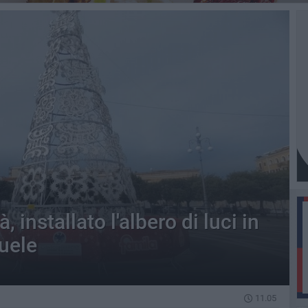
à, installato l'albero di luci in
uele
11.05