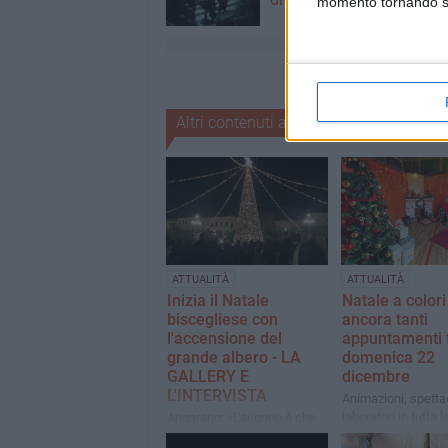
momento tornando su 
Altri contenuti a tema
ATTUALITÀ
ATTUALITÀ
Inizia il Natale
Natale a colori
biscegliese con
ancora tanti
l'accensione del
appuntamenti f
grande albero - LA
domenica 22
GALLERY E
dicembre
L'INTERVISTA
Animazioni, spettac
laboratori in tutta l
Angarano: «L'augurio è che
lo spirito del Natale possa