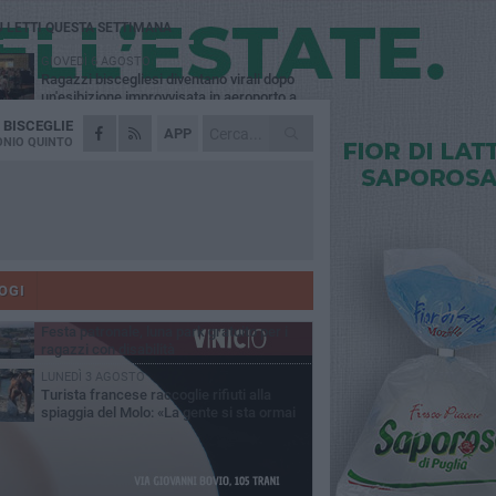
Ù LETTI QUESTA SETTIMANA
GIOVEDÌ 6 AGOSTO
Ragazzi biscegliesi diventano virali dopo
un'esibizione improvvisata in aeroporto a
ma-Fiumicino
A
BISCEGLIE
MARTEDÌ 4 AGOSTO
APP
Emergenza caldo, il Comune di Bisceglie
NIO QUINTO
attiva i "rifugi climatici"
MERCOLEDÌ 5 AGOSTO
Dramma alla spiaggia Bi-Marmi: un
anziano ha un malore e perde la vita
MARTEDÌ 4 AGOSTO
Due auto incendiate nella notte in via Dieta
delle Puglie
OGI
MERCOLEDÌ 5 AGOSTO
Festa patronale, luna park gratuito per i
ragazzi con disabilità
LUNEDÌ 3 AGOSTO
Turista francese raccoglie rifiuti alla
spiaggia del Molo: «La gente si sta ormai
ituando»