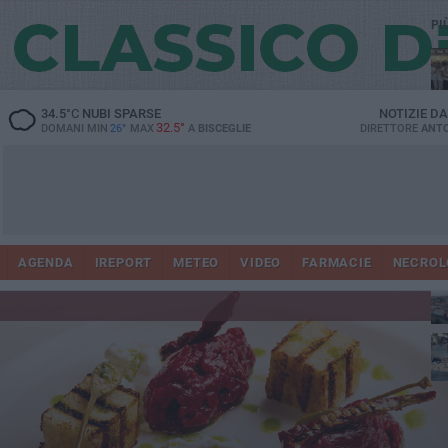
PI
Ro
34.5
°C
NUBI SPARSE
NOTIZIE D
32.5°
DOMANI MIN
26°
MAX
A
BISCEGLIE
DIRETTORE
ANTO
AGENDA
IREPORT
METEO
VIDEO
FARMACIE
NECROL
ab