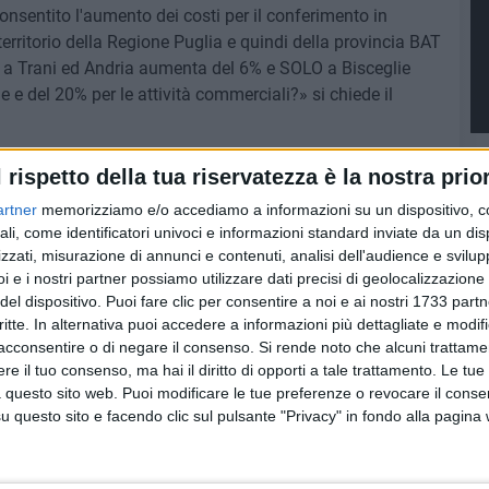
onsentito l'aumento dei costi per il conferimento in
territorio della Regione Puglia e quindi della provincia BAT
a, a Trani ed Andria aumenta del 6% e SOLO a Bisceglie
 e del 20% per le attività commerciali?» si chiede il
lami per illudere i cittadini» ha concluso.
l rispetto della tua riservatezza è la nostra prior
artner
memorizziamo e/o accediamo a informazioni su un dispositivo, c
ali, come identificatori univoci e informazioni standard inviate da un di
zzati, misurazione di annunci e contenuti, analisi dell'audience e svilupp
7 AGOSTO 2026
i e i nostri partner possiamo utilizzare dati precisi di geolocalizzazione 
 Mino
Festa patronale, il programma
del dispositivo. Puoi fare clic per consentire a noi e ai nostri 1733 partn
ccella:
completo di venerdì 7 agosto
critte. In alternativa puoi accedere a informazioni più dettagliate e modif
acconsentire o di negare il consenso.
Si rende noto che alcuni trattamen
e il tuo consenso, ma hai il diritto di opporti a tale trattamento. Le tue
 questo sito web. Puoi modificare le tue preferenze o revocare il conse
questo sito e facendo clic sul pulsante "Privacy" in fondo alla pagina