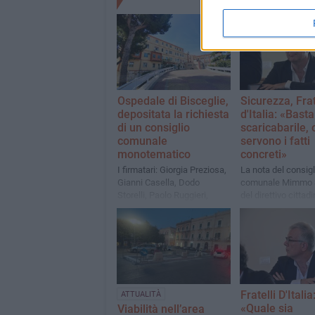
Ospedale di Bisceglie,
Sicurezza, Frat
depositata la richiesta
d'Italia: «Basta
di un consiglio
scaricabarile, 
comunale
servono i fatti
monotematico
concreti»
I firmatari: Giorgia Preziosa,
La nota del consigl
Gianni Casella, Dodo
comunale Mimmo 
Storelli, Paolo Ruggieri,
del direttivo cittad
Francesco Spina e Mimmo
partito
Spina
Fratelli D'Italia
ATTUALITÀ
«Quale sia
Viabilità nell’area