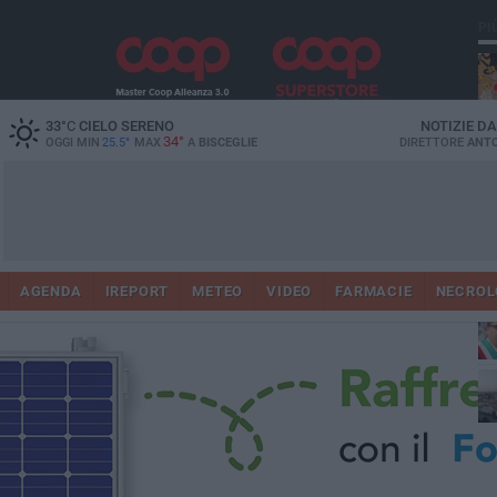
PI
33
°C
CIELO SERENO
NOTIZIE D
34°
OGGI MIN
25.5°
MAX
A
BISCEGLIE
DIRETTORE
ANTO
AGENDA
IREPORT
METEO
VIDEO
FARMACIE
NECROL