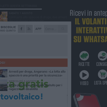
Ù LETTI QUESTA SETTIMANA
SABATO 1 AGOSTO
Contrasto allo spaccio di droga, due arresti
dei carabinieri a Bisceglie
A
BISCEGLIE
MARTEDÌ 4 AGOSTO
APP
Emergenza caldo, il Comune di Bisceglie
NIO QUINTO
attiva i "rifugi climatici"
MERCOLEDÌ 5 AGOSTO
Dramma alla spiaggia Bi-Marmi: un
anziano ha un malore e perde la vita
MARTEDÌ 4 AGOSTO
Due auto incendiate nella notte in via Dieta
delle Puglie
OGI
SABATO 1 AGOSTO
Arresti per droga, Angarano: «La lotta allo
spaccio è una priorità per la sicurezza»
MERCOLEDÌ 5 AGOSTO
Festa patronale, luna park gratuito per i
ragazzi con disabilità