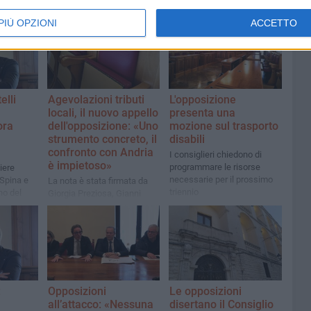
PIÙ OPZIONI
ACCETTO
elli
Agevolazioni tributi
L'opposizione
locali, il nuovo appello
presenta una
ora
dell'opposizione: «Uno
mozione sul trasporto
strumento concreto, il
disabili
confronto con Andria
I consiglieri chiedono di
è impietoso»
programmare le risorse
iere
necessarie per il prossimo
Spina e
La nota è stata firmata da
triennio
ino del
Giorgia Preziosa, Gianni
Casella, Francesco Spina,
Domenico Storelli, Paolo
Ruggeri e Mimmo Spina
:
Opposizioni
Le opposizioni
all’attacco: «Nessuna
disertano il Consiglio