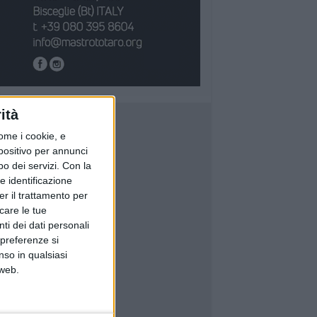
ità
ome i cookie, e
spositivo per annunci
o dei servizi.
Con la
e identificazione
er il trattamento per
icare le tue
ti dei dati personali
 preferenze si
nso in qualsiasi
 web.