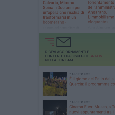
l'orientamento
Calvario, Mimmo
dell'amministr
Spina: «Due anni per
Angarano.
un’opera che rischia di
L'immobilismo 
trasformarsi in un
eloquente»
boomerang»
«Una delusione, sp
La nota del consigliere di
considerano i proc
opposizione
campagna elettoral
comunali del 2023
RICEVI AGGIORNAMENTI E
CONTENUTI DA BISCEGLIE
GRATIS
NELLA TUA E-MAIL
7 AGOSTO 2026
È il giorno del Palio della
Quercia: il programma c
7 AGOSTO 2026
Cinema Fuori Museo, a Tr
nuovi appuntamenti tra i