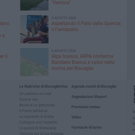
"Ventura"
6 AGOSTO 2026
ntano
Aspettando il Palio della Quercia:
il Fantapalio
o a
6 AGOSTO 2026
r il
Alga tossica, ARPA conferma
Bandiera Bianca e valori nella
norma per Bisceglie
Le Rubriche di BisceglieViva
Agenda eventi di Bisceglie
Un pediatra sul web
Segnalazioni iReport
Dare la vita
Morte di un gettonista
Previsioni meteo
Il Ponte dell'Almà
I
Le ragnatele di Ersilia
Video
R
Colloquio con l'assente
B
Farmacie di turno
Le parole di Sherazade
a
T-innova per la tua impresa