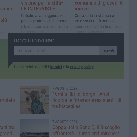
visione per la città» -
comunale di giovedì 6
azione
LE INTERVISTE
marzo
Critiche alla maggioranza
Convocata la stampa a
più
per la gestione delle risorse
Palazzo di Città per una
e la mancanza di confronto
operazione verità fissata in
democratico
concomitanza con il
ecie se si
consiglio
lami della
Iscriviti alla Newsletter
e per le
»
Iscriviti
Iscrivendoti accetti i
termini
e la
privacy policy
7 AGOSTO 2026
10mila libri al borgo, l'Anpi
ompleto
ricorda le "memorie resistenti" di
tre biscegliesi
7 AGOSTO 2026
ani tre
Coppa Italia Serie D, il Bisceglie
 grandi
affronterà il turno preliminare al