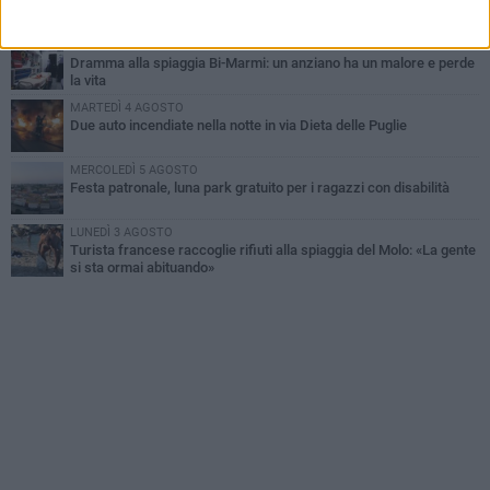
Emergenza caldo, il Comune di Bisceglie attiva i "rifugi climatici"
MERCOLEDÌ 5 AGOSTO
Dramma alla spiaggia Bi-Marmi: un anziano ha un malore e perde
la vita
MARTEDÌ 4 AGOSTO
Due auto incendiate nella notte in via Dieta delle Puglie
MERCOLEDÌ 5 AGOSTO
Festa patronale, luna park gratuito per i ragazzi con disabilità
LUNEDÌ 3 AGOSTO
Turista francese raccoglie rifiuti alla spiaggia del Molo: «La gente
si sta ormai abituando»