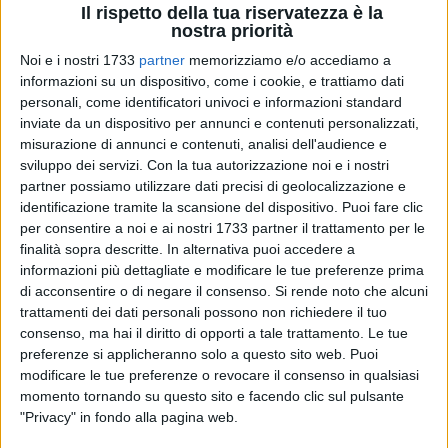
Il rispetto della tua riservatezza è la
nostra priorità
Noi e i nostri 1733
partner
memorizziamo e/o accediamo a
informazioni su un dispositivo, come i cookie, e trattiamo dati
15
personali, come identificatori univoci e informazioni standard
inviate da un dispositivo per annunci e contenuti personalizzati,
misurazione di annunci e contenuti, analisi dell'audience e
«Bisceglie, città dei Dolmen, dei Casali, delle Grotte Carsiche
sviluppo dei servizi.
Con la tua autorizzazione noi e i nostri
di Santa Croce (recentemente iscritte nella proposta
partner possiamo utilizzare dati precisi di geolocalizzazione e
identificazione tramite la scansione del dispositivo. Puoi fare clic
regionale di candidare le grotte carsiche pugliesi patrimonio
per consentire a noi e ai nostri 1733 partner il trattamento per le
UNESCO), delle Torri Normanne, di Cesare Fracanzano e
finalità sopra descritte. In alternativa puoi accedere a
Leonardo De Mango, avrebbe potuto, come tanti altri comuni
informazioni più dettagliate e modificare le tue preferenze prima
e siti in Puglia attivare le misure specifiche del PNRR (M1C3 -
di acconsentire o di negare il consenso.
Si rende noto che alcuni
Cultura 4.0) per compensare quel deficit storico di dotare la
trattamenti dei dati personali possono non richiedere il tuo
nostra città di un sistema integrato come un Polo Museale
consenso, ma hai il diritto di opporti a tale trattamento. Le tue
che coordini e valorizzi l'insieme della proposta attrattiva
preferenze si applicheranno solo a questo sito web. Puoi
modificare le tue preferenze o revocare il consenso in qualsiasi
della città per ottimizzarne la gestione, la conservazione e
momento tornando su questo sito e facendo clic sul pulsante
promozione. Altre città in Puglia hanno fatto meglio, Foggia
"Privacy" in fondo alla pagina web.
(Nuovo Museo del Territorio), Bitonto (Galleria Nazionale