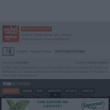
BISCEGLIEVIVA APP
Scarica l'applicazione per iPhone,
iPad e Android e ricevi notizie push
Contatti
Policy e Privacy
GOCITY NEWS PLATFORM
Notizie da
Bisceglie
Direttore
Antonio Quinto
© 2001-2026 BisceglieViva è un portale gestito da InnovaNews srl. Partita iva
08059640725. Testata giornalistica telematica registrata presso il Tribunale di
Trani. Tutti i diritti riservati.
BISCEGLIE
ANDRIA
BARI
BARLETTA
BITONTO
CANOSA
CERIGNOLA
CORATO
GIOVINAZZO
MARGHERITA DI SAVOIA
MINERVINO
MODUGNO
MOLFETTA
PUGLIA
RUVO