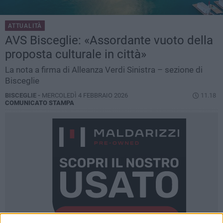
ATTUALITÀ
AVS Bisceglie: «Assordante vuoto della
proposta culturale in città»
La nota a firma di Alleanza Verdi Sinistra – sezione di
Bisceglie
BISCEGLIE -
MERCOLEDÌ 4 FEBBRAIO 2026
11.18
COMUNICATO STAMPA