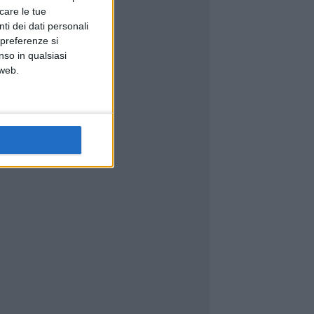
icare le tue
ti dei dati personali
 preferenze si
nso in qualsiasi
 web.