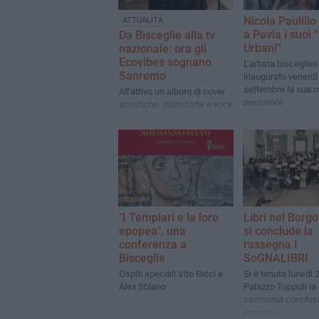
Nicola Paulill
ATTUALITÀ
a Pavia i suoi “
Da Bisceglie alla tv
Urbani”
nazionale: ora gli
Ecovibes sognano
L’artista bisceglie
Sanremo
inaugurato venerdì
settembre la sua 
All'attivo un album di cover
personale
acustiche, pianoforte e voce
"I Templari e la loro
Libri nel Borgo
epopea", una
si conclude la
conferenza a
rassegna I
Bisceglie
SoGNALIBRI
Ospiti speciali Vito Ricci e
Si è tenuta lunedì 
Alex Sblano
Palazzo Tupputi la
cerimonia conclusi
progetto