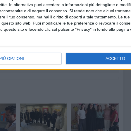
critte. In alternativa puoi accedere a informazioni più dettagliate e modif
etteratura e al pensiero critico anche il linguaggio del
acconsentire o di negare il consenso.
Si rende noto che alcuni trattamen
 di
riflessione, confronto
e
condivisione
.
e il tuo consenso, ma hai il diritto di opporti a tale trattamento. Le tue
 questo sito web. Puoi modificare le tue preferenze o revocare il conse
questo sito e facendo clic sul pulsante "Privacy" in fondo alla pagina
7 AGOSTO 2026
lendario
L'appello della moglie di Mino
tera
Racanati alla ministra Roccella:
«Non dimenticatelo»
PIÙ OPZIONI
ACCETTO