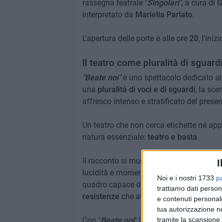
rassegna teatrale "
Singolari
"
, a cura di
G
interpretato da
Mariella Parlato
.
L'apertura delle porte è alle ore
20
, l'ini
Il teatro come pluralità di sguard
"
Beate noi
"
è uno spettacolo dedicato al
una
pluralità di voci e di sguardi
, la sc
affresco intenso e stratificato del presen
Un teatro che non cerca etichette né app
natura essenziale:
teatro e basta
.
Il racconto si muove tra
realismo
e impr
I
lucidità e momenti di profonda empatia. 
Noi e i nostri 1733
p
quadro capace di interrogare lo spettator
trattiamo dati person
resistenze
che attraversano le vite di tutt
e contenuti personali
tua autorizzazione no
Con "
Beate noi
" le
Vecchie Segherie Ma
tramite la scansione 