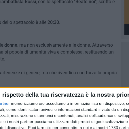
iambattista Rossi
, con lo spettacolo "
Beate noi"
, scritto e
zio dello spettacolo è alle
20:30
.
i
le
donne
, ma non esclusivamente alle donne. Attraverso
ena si popola di umanità viva e complessa, restituendo un
te.
artenenze di genere, ma che rivendica con forza la propria
ovvise
deviazioni surreali
, toccando zone di spietata
l rispetto della tua riservatezza è la nostra prior
Le parole, i corpi e le presenze in scena costruiscono un
artner
memorizziamo e/o accediamo a informazioni su un dispositivo, c
e, di metterlo di fronte a
fragilità
,
contraddizioni
e
ali, come identificatori univoci e informazioni standard inviate da un di
i.
zzati, misurazione di annunci e contenuti, analisi dell'audience e svilupp
i e i nostri partner possiamo utilizzare dati precisi di geolocalizzazione 
strototaro
del dispositivo. Puoi fare clic per consentire a noi e ai nostri 1733 partn
confermano il proprio impegno nel sostenere