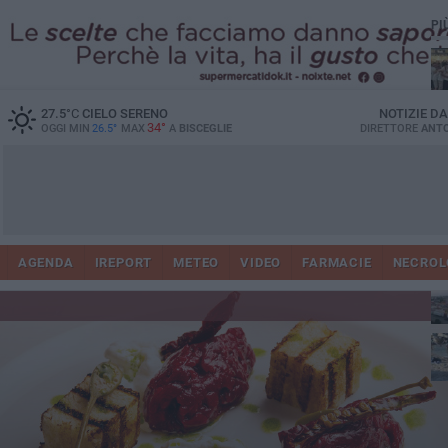
PI
Ro
27.5
°C
CIELO SERENO
NOTIZIE D
34°
OGGI MIN
26.5°
MAX
A
BISCEGLIE
DIRETTORE
ANTO
AGENDA
IREPORT
METEO
VIDEO
FARMACIE
NECROL
ab