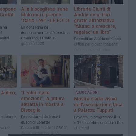
o espone
Alla biscegliese Irene
Libreria Giunti di
Graffiti
Malcangi il premio
Andria dona libri
“Carlo Levi" - LE FOTO
grazie all’iniziativa
“Aiutaci a crescere,
se ha
La consegna del
regalaci un libro”
 6
riconoscimento si è tenuta a
mostra
Grassano, sabato 13
Raccolti ad Andria centinaia
gennaio 2023
di libri per giovani pazienti
del reparto pediatrico
dell’ospedale di Bisceglie e
dell’istituto del Divino Zelo
di Trani
 Antico,
“I colori delle
ASSOCIAZIONI
emozioni”, la pittura
Mostra d'arte visiva
astratta in mostra a
dell'associazione Urca
Bisceglie
a Palazzo Tupputi
2 ottobre a
L'appuntamento è con i
L'evento, in programma il 18
quadri di Lorenzo
e 19 dicembre, ospiterà oltre
va del
Cassanelli, in arte “LORCA”,
30 artisti
dal 30 settembre al 15