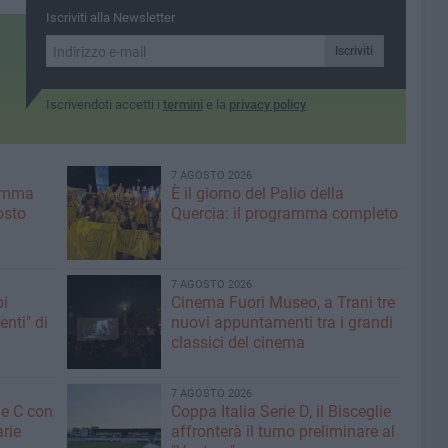
ottobre
Iscriviti alla Newsletter
Iscriviti
Iscrivendoti accetti i
termini
e la
privacy policy
7 AGOSTO 2026
ramma
È il giorno del Palio della
osto
Quercia: il programma completo
7 AGOSTO 2026
pi
Cinema Fuori Museo, a Trani tre
enti" di
nuovi appuntamenti tra i grandi
classici del cinema
7 AGOSTO 2026
ne C con
Coppa Italia Serie D, il Bisceglie
arie
affronterà il turno preliminare al