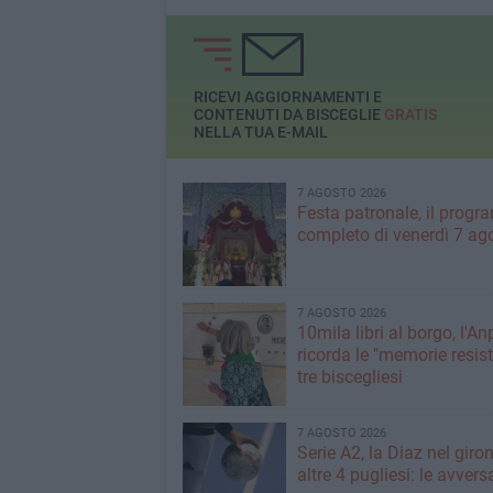
RICEVI AGGIORNAMENTI E
CONTENUTI DA BISCEGLIE
GRATIS
NELLA TUA E-MAIL
7 AGOSTO 2026
Festa patronale, il prog
completo di venerdì 7 ag
7 AGOSTO 2026
10mila libri al borgo, l'An
ricorda le "memorie resist
tre biscegliesi
7 AGOSTO 2026
Serie A2, la Diaz nel giro
altre 4 pugliesi: le avvers