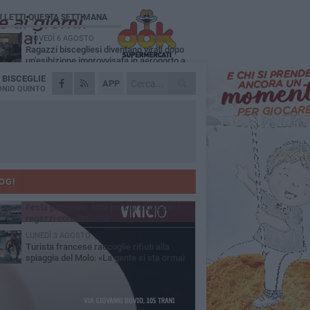
Ù LETTI QUESTA SETTIMANA
GIOVEDÌ 6 AGOSTO
Ragazzi biscegliesi diventano virali dopo
un'esibizione improvvisata in aeroporto a
ma-Fiumicino
A
BISCEGLIE
MARTEDÌ 4 AGOSTO
APP
Emergenza caldo, il Comune di Bisceglie
NIO QUINTO
attiva i "rifugi climatici"
MERCOLEDÌ 5 AGOSTO
Dramma alla spiaggia Bi-Marmi: un
anziano ha un malore e perde la vita
MARTEDÌ 4 AGOSTO
Due auto incendiate nella notte in via Dieta
delle Puglie
OGI
MERCOLEDÌ 5 AGOSTO
Festa patronale, luna park gratuito per i
ragazzi con disabilità
LUNEDÌ 3 AGOSTO
Turista francese raccoglie rifiuti alla
spiaggia del Molo: «La gente si sta ormai
ituando»