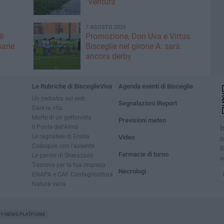
"Ventura"
7 AGOSTO 2026
di
Promozione, Don Uva e Virtus
sarie
Bisceglie nel girone A: sarà
ancora derby
Le Rubriche di BisceglieViva
Agenda eventi di Bisceglie
Un pediatra sul web
Segnalazioni iReport
Dare la vita
Morte di un gettonista
Previsioni meteo
Il Ponte dell'Almà
I
Le ragnatele di Ersilia
Video
R
Colloquio con l'assente
B
Farmacie di turno
Le parole di Sherazade
a
T-innova per la tua impresa
Necrologi
ENAPA e CAF Confagricoltura
Natura varia
TY NEWS PLATFORM