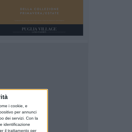
ità
ome i cookie, e
spositivo per annunci
o dei servizi.
Con la
e identificazione
er il trattamento per