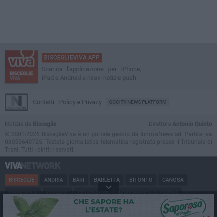
BISCEGLIEVIVA APP
Scarica l'applicazione per iPhone,
iPad e Android e ricevi notizie push
Contatti
Policy e Privacy
GOCITY NEWS PLATFORM
Notizie da
Bisceglie
Direttore
Antonio Quinto
© 2001-2026 BisceglieViva è un portale gestito da InnovaNews srl. Partita iva
08059640725. Testata giornalistica telematica registrata presso il Tribunale di
Trani. Tutti i diritti riservati.
BISCEGLIE
ANDRIA
BARI
BARLETTA
BITONTO
CANOSA
CERIGNOLA
CORATO
GIOVINAZZO
MARGHERITA DI SAVOIA
MINERVINO
MODUGNO
MOLFETTA
PUGLIA
RUVO