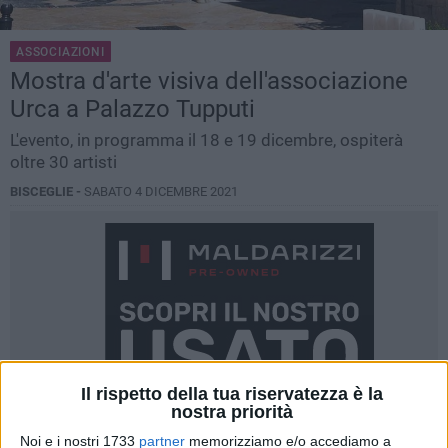
ASSOCIAZIONI
Mostra d'arte visiva dell'associazione
Urca a Palazzo Tupputi
L'evento, in programma il 18 e 19 dicembre, ospiterà
oltre 30 artisti
BISCEGLIE -
SABATO 4 DICEMBRE 2021
Il rispetto della tua riservatezza è la
nostra priorità
Noi e i nostri 1733
partner
memorizziamo e/o accediamo a