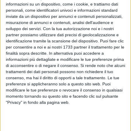
informazioni su un dispositivo, come i cookie, e trattiamo dati
personali, come identificatori univoci e informazioni standard
inviate da un dispositivo per annunci e contenuti personalizzati,
47
misurazione di annunci e contenuti, analisi dell'audience e
sviluppo dei servizi.
Con la tua autorizzazione noi e i nostri
partner possiamo utilizzare dati precisi di geolocalizzazione e
identificazione tramite la scansione del dispositivo. Puoi fare clic
La neonata associazione comincia la sua programmazione
per consentire a noi e ai nostri 1733 partner il trattamento per le
di eventi culturali. Urca ha promosso e organizzato nel
finalità sopra descritte. In alternativa puoi accedere a
weekend tra sabato 18 e domenica 19 dicembre una mostra
informazioni più dettagliate e modificare le tue preferenze prima
d'arte visiva dal titolo "Al di là dello specchio", che sarà
di acconsentire o di negare il consenso.
Si rende noto che alcuni
ospitata a Palazzo Tupputi di Bisceglie. L'iniziativa ospiterà
trattamenti dei dati personali possono non richiedere il tuo
oltre 30 artisti del territorio (e non) e si svolgerà nella prima
consenso, ma hai il diritto di opporti a tale trattamento. Le tue
preferenze si applicheranno solo a questo sito web. Puoi
giornata dalle 17 alle ore 21, mentre nella seconda dalle 11
modificare le tue preferenze o revocare il consenso in qualsiasi
alle 13 e successivamente dalle 17 alle 21.
momento tornando su questo sito e facendo clic sul pulsante
"Privacy" in fondo alla pagina web.
Sabato è prevista una presentazione dell'idea e dello stessa
associazione: «Sono rimasto molto rapito dal luogo nel
centro storico della città, sarà nostro compito provare a
valorizzarlo il più possibile» ha affermato il presidente