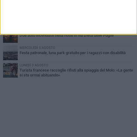
Emergenza caldo, il Comune di Bisceglie attiva i "rifugi climatici"
MERCOLEDÌ 5 AGOSTO
Dramma alla spiaggia Bi-Marmi: un anziano ha un malore e perde
la vita
MARTEDÌ 4 AGOSTO
Due auto incendiate nella notte in via Dieta delle Puglie
MERCOLEDÌ 5 AGOSTO
Festa patronale, luna park gratuito per i ragazzi con disabilità
LUNEDÌ 3 AGOSTO
Turista francese raccoglie rifiuti alla spiaggia del Molo: «La gente
si sta ormai abituando»