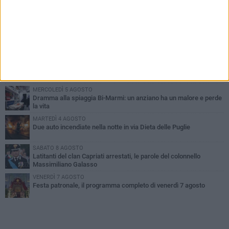
PIÙ LETTI QUESTA SETTIMANA
GIOVEDÌ 6 AGOSTO
Ragazzi biscegliesi diventano virali dopo un'esibizione
improvvisata in aeroporto a Roma-Fiumicino
MARTEDÌ 4 AGOSTO
Emergenza caldo, il Comune di Bisceglie attiva i "rifugi climatici"
MERCOLEDÌ 5 AGOSTO
Dramma alla spiaggia Bi-Marmi: un anziano ha un malore e perde
la vita
MARTEDÌ 4 AGOSTO
Due auto incendiate nella notte in via Dieta delle Puglie
SABATO 8 AGOSTO
Latitanti del clan Capriati arrestati, le parole del colonnello
Massimiliano Galasso
VENERDÌ 7 AGOSTO
Festa patronale, il programma completo di venerdì 7 agosto