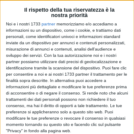
Il rispetto della tua riservatezza è la
70
nostra priorità
Noi e i nostri 1733
partner
memorizziamo e/o accediamo a
informazioni su un dispositivo, come i cookie, e trattiamo dati
personali, come identificatori univoci e informazioni standard
Dalla trasmissione televisiva "Ciao Maschio" ai microfoni di
inviate da un dispositivo per annunci e contenuti personalizzati,
BisceglieViva, gli
Ecovibes
, due giovanissimi talenti
misurazione di annunci e contenuti, analisi dell'audience e
biscegliesi, hanno cantato per noi "L'infinità" e hanno
sviluppo dei servizi.
Con la tua autorizzazione noi e i nostri
raccontato i loro progetti futuri in campo musicale.
partner possiamo utilizzare dati precisi di geolocalizzazione e
identificazione tramite la scansione del dispositivo. Puoi fare clic
La trasmissione televisiva "Ciao Maschio", condotta da
per consentire a noi e ai nostri 1733 partner il trattamento per le
Nunzia De Girolamo, ha ospitato due giovani talenti originari
finalità sopra descritte. In alternativa puoi accedere a
informazioni più dettagliate e modificare le tue preferenze prima
di Bisceglie:
Corrado Camporeale
, detto Cucco, studente del
di acconsentire o di negare il consenso.
Si rende noto che alcuni
Conservatorio di Bari "N. Piccinni", e
Gioia Squeo
.
trattamenti dei dati personali possono non richiedere il tuo
consenso, ma hai il diritto di opporti a tale trattamento. Le tue
preferenze si applicheranno solo a questo sito web. Puoi
modificare le tue preferenze o revocare il consenso in qualsiasi
momento tornando su questo sito e facendo clic sul pulsante
"Privacy" in fondo alla pagina web.