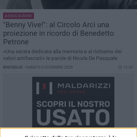
ASSOCIAZIONI
"Benny Vive!": al Circolo Arci una
proiezione in ricordo di Benedetto
Petrone
​«Una serata dedicata alla memoria e al richiamo dei
valori antifascisti» le parole di Nicola De Pasquale
BISCEGLIE -
SABATO 6 DICEMBRE 2025
13.00