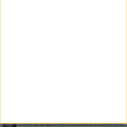
PIÙ LETTI QUESTA SETTIMANA
GIOVEDÌ 6 AGOSTO
Ragazzi biscegliesi diventano virali dopo un'esibizione
improvvisata in aeroporto a Roma-Fiumicino
MARTEDÌ 4 AGOSTO
Emergenza caldo, il Comune di Bisceglie attiva i "rifugi climatici"
MERCOLEDÌ 5 AGOSTO
Dramma alla spiaggia Bi-Marmi: un anziano ha un malore e perde