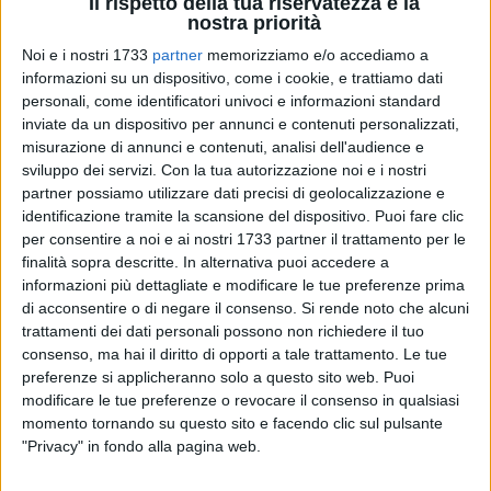
Il rispetto della tua riservatezza è la
nostra priorità
Noi e i nostri 1733
partner
memorizziamo e/o accediamo a
informazioni su un dispositivo, come i cookie, e trattiamo dati
personali, come identificatori univoci e informazioni standard
9
A cura di
inviate da un dispositivo per annunci e contenuti personalizzati,
SERENA DE MUSSO
misurazione di annunci e contenuti, analisi dell'audience e
sviluppo dei servizi.
Con la tua autorizzazione noi e i nostri
partner possiamo utilizzare dati precisi di geolocalizzazione e
Quando venne ucciso Benedetto Petrone aveva solo 18 anni.
identificazione tramite la scansione del dispositivo. Puoi fare clic
La sua vita, diventata poi simbolo dell'antifascismo, venne
per consentire a noi e ai nostri 1733 partner il trattamento per le
spenta da una squadra fascista che accoltellò mortalmente
finalità sopra descritte. In alternativa puoi accedere a
informazioni più dettagliate e modificare le tue preferenze prima
il giovane barese, all'epoca dei fatti militante comunista. Il
di acconsentire o di negare il consenso.
Si rende noto che alcuni
delitto restò impunito: il responsabile dell'omicidio decise di
trattamenti dei dati personali possono non richiedere il tuo
suicidarsi in carcere.
consenso, ma hai il diritto di opporti a tale trattamento. Le tue
preferenze si applicheranno solo a questo sito web. Puoi
Il 28 novembre 1977 quindi divenne un momento cardine
modificare le tue preferenze o revocare il consenso in qualsiasi
della storia della lotta ai vecchi e nuovi fascisti nella mente
momento tornando su questo sito e facendo clic sul pulsante
di tutti coloro volessero un mondo migliore finalmente libero
"Privacy" in fondo alla pagina web.
dalla violenza e dalla sopraffazione. È per praticare questo