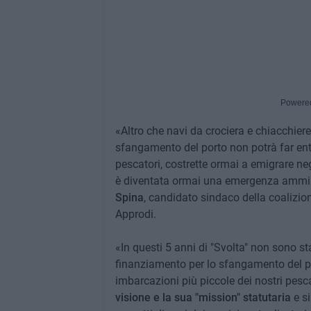
Powere
«Altro che navi da crociera e chiacchiere 
sfangamento del porto non potrà far entr
pescatori, costrette ormai a emigrare negli
è diventata ormai una emergenza ammini
Spina
, candidato sindaco della coalizion
Approdi.
«In questi 5 anni di "Svolta" non sono stat
finanziamento per lo sfangamento del por
imbarcazioni più piccole dei nostri pesca
visione e la sua "mission" statutaria
e si