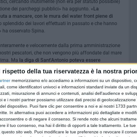
istici, cercando inutilmente (non era per statuto possibile)
estione dei parcheggi pubblici» ha aggiunto. «
La
uta a mancare, con le mura del water front piene di
to splendido dei lavori effettuati in passato e che hanno
e» ha osservato Spina.
a interamente e velocemente dalla prima amministrazione
 nostri pescatori, che non vengono più affondate dal mare
prima. Ma
la diga di Sant'Antonio poteva essere
r i diportisti e le imbarcazioni più grandi se si fossero
l rispetto della tua riservatezza è la nostra prior
porto, che questa amministrazione Angarano-Silvestris
artner
memorizziamo e/o accediamo a informazioni su un dispositivo, c
ato.
ali, come identificatori univoci e informazioni standard inviate da un di
zzati, misurazione di annunci e contenuti, analisi dell'audience e svilupp
ionalità e una nuova governance, che in questi cinque
i e i nostri partner possiamo utilizzare dati precisi di geolocalizzazione 
della coppia Rutigliano-Di Tullio
, che hanno perso il loro
del dispositivo. Puoi fare clic per consentire a noi e ai nostri 1733 partn
che (come nei progetti di gestione dei parcheggi
critte. In alternativa puoi accedere a informazioni più dettagliate e modif
istituzione di nuovi servizi portuali come la distribuzione
acconsentire o di negare il consenso.
Si rende noto che alcuni trattamen
e il tuo consenso, ma hai il diritto di opporti a tale trattamento. Le tue
, la creazione di un'area di rimessaggio magari nella
 questo sito web. Puoi modificare le tue preferenze o revocare il conse
i proprietà comunale.