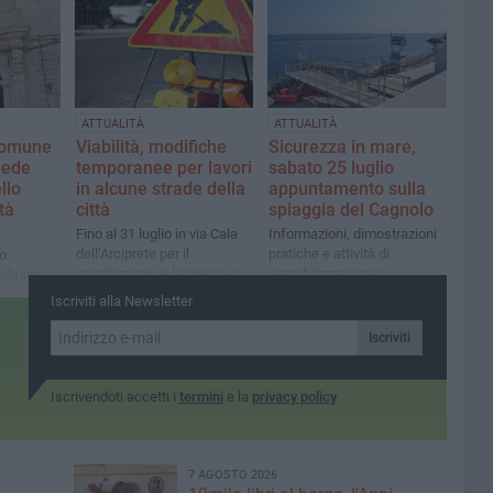
allagamenti e stoccare le
acque meteoriche
ATTUALITÀ
ATTUALITÀ
Comune
Viabilità, modifiche
Sicurezza in mare,
iede
temporanee per lavori
sabato 25 luglio
llo
in alcune strade della
appuntamento sulla
tà
città
spiaggia del Cagnolo
Fino al 31 luglio in via Cala
Informazioni, dimostrazioni
dell’Arciprete per il
pratiche e attività di
o:
monitoraggio e la messa in
sensibilizzazione in
pilastro
sicurezza delle alberature.
occasione della giornata
mia.
Iscriviti alla Newsletter
Dal 27 luglio lavori di scavo
mondiale della prevenzione
 nostri
in via Strada del Carro e via
dell'annegamento
Iscriviti
Luigi Di Molfetta
Iscrivendoti accetti i
termini
e la
privacy policy
7 AGOSTO 2026