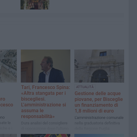
Tari, Francesco Spina:
ATTUALITÀ
«Altra stangata per i
Gestione delle acque
uro
biscegliesi.
piovane, per Bisceglie
ncesco
L'amministrazione si
un finanziamento di
assuma le
1,8 milioni di euro
responsabilità»
ono
L'amministrazione comunale
ate le
Dura analisi del consigliere
nella graduatoria definitiva
che e i
di opposizione dopo l'ultimo
della Regione Puglia:
sione
consiglio comunale
obiettivi prevenire gli