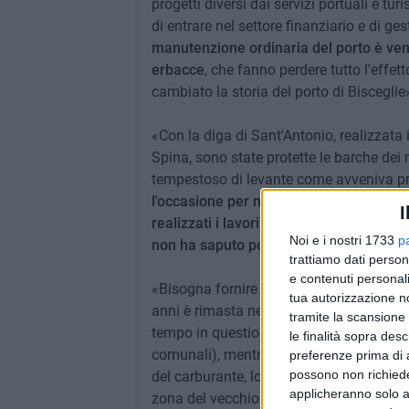
progetti diversi dai servizi portuali e tur
di entrare nel settore finanziario e di g
manutenzione ordinaria del porto è ven
erbacce
, che fanno perdere tutto l'effet
cambiato la storia del porto di Biscegli
«Con la diga di Sant'Antonio, realizzat
Spina, sono state protette le barche dei
tempestoso di levante come avveniva 
l'occasione per moltiplicare gli spazi pe
I
realizzati i lavori di sfangamento del 
Noi e i nostri 1733
p
non ha saputo portare avanti
» ha spieg
trattiamo dati person
e contenuti personali
«Bisogna fornire al porto nuove profess
tua autorizzazione no
anni è rimasta nella
visione burocratica 
tramite la scansione 
tempo in questioni politiche e burocrati
le finalità sopra des
comunali), mentre hanno perso di vista l'
preferenze prima di 
possono non richieder
del carburante, lo sfangamento del porto
applicheranno solo a
zona del vecchio depuratore dismesso d