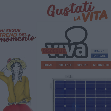
30.727
FANPAGE
HOME
NOTIZIE
SPORT
RUBRICHE