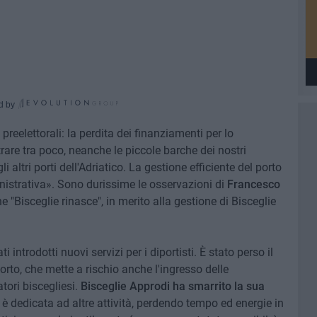
d by
preelettorali: la perdita dei finanziamenti per lo
are tra poco, neanche le piccole barche dei nostri
 altri porti dell'Adriatico. La gestione efficiente del porto
strativa». Sono durissime le osservazioni di
Francesco
e "Bisceglie rinasce", in merito alla gestione di Bisceglie
i introdotti nuovi servizi per i diportisti. È stato perso il
to, che mette a rischio anche l'ingresso delle
tori biscegliesi.
Bisceglie Approdi ha smarrito la sua
 è dedicata ad altre attività, perdendo tempo ed energie in