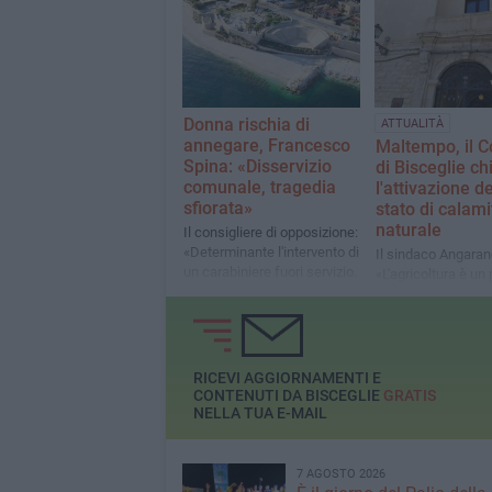
sarà a vita?»
dalle alte temperature
Donna rischia di
ATTUALITÀ
annegare, Francesco
Maltempo, il 
Spina: «Disservizio
di Bisceglie ch
comunale, tragedia
l'attivazione de
sfiorata»
stato di calami
naturale
Il consigliere di opposizione:
«Determinante l'intervento di
Il sindaco Angaran
un carabiniere fuori servizio.
«L'agricoltura è un 
Accertato l'inadempimento
della nostra econo
dell'associazione
Siamo al fianco dei
Baywatch»
agricoltori»
RICEVI AGGIORNAMENTI E
CONTENUTI DA BISCEGLIE
GRATIS
NELLA TUA E-MAIL
7 AGOSTO 2026