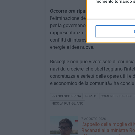
momento tornando su 
Occorre ora ripartire dalle cose più el
l'eliminazione del degrado delle mura r
per la governance come prevede la legge
rappresentanza delle varie categorie e p
conflitti di interessi di dipendenti che 
energie e idee nuove.
Bisceglie non può vivere solo di enunciazi
navi da crociere, che sbeffeggiano l'intel
concretezza e serietà delle opere utili e d
e economico della comunità» ha concl
FRANCESCO SPINA
PORTO
COMUNE DI BISCEGLI
NICOLA RUTIGLIANO
7 AGOSTO 2026
L'appello della moglie di
Racanati alla ministra Ro