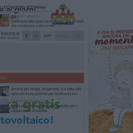
Ù LETTI QUESTA SETTIMANA
SABATO 1 AGOSTO
Contrasto allo spaccio di droga, due arresti
dei carabinieri a Bisceglie
A
BISCEGLIE
MARTEDÌ 4 AGOSTO
APP
Emergenza caldo, il Comune di Bisceglie
NIO QUINTO
attiva i "rifugi climatici"
MERCOLEDÌ 5 AGOSTO
Dramma alla spiaggia Bi-Marmi: un
anziano ha un malore e perde la vita
MARTEDÌ 4 AGOSTO
Due auto incendiate nella notte in via Dieta
delle Puglie
OGI
SABATO 1 AGOSTO
Arresti per droga, Angarano: «La lotta allo
spaccio è una priorità per la sicurezza»
MERCOLEDÌ 5 AGOSTO
Festa patronale, luna park gratuito per i
ragazzi con disabilità