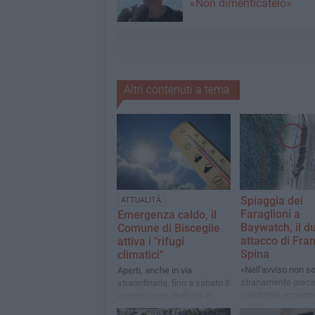
«Non dimenticatelo»
Altri contenuti a tema
Spiaggia dei
ATTUALITÀ
Faraglioni a
Emergenza caldo, il
Baywatch, il d
Comune di Bisceglie
attacco di Fra
attiva i "rifugi
Spina
climatici"
«Nell'avviso non s
Aperti, anche in via
stranamente precis
straordinaria, fino a sabato 8
condizioni economi
agosto spazi dedicati al
termini. La conces
refrigerio e alla protezione