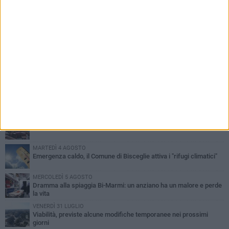
PIÙ LETTI QUESTA SETTIMANA
SABATO 1 AGOSTO
Contrasto allo spaccio di droga, due arresti dei carabinieri a
Bisceglie
VENERDÌ 31 LUGLIO
Torna l'appuntamento con la Pastasciutta antifascista a Bisceglie
MARTEDÌ 4 AGOSTO
Emergenza caldo, il Comune di Bisceglie attiva i "rifugi climatici"
MERCOLEDÌ 5 AGOSTO
Dramma alla spiaggia Bi-Marmi: un anziano ha un malore e perde
la vita
VENERDÌ 31 LUGLIO
Viabilità, previste alcune modifiche temporanee nei prossimi
giorni