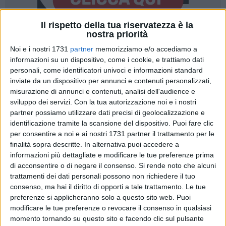
Il rispetto della tua riservatezza è la
nostra priorità
2
Noi e i nostri 1731
partner
memorizziamo e/o accediamo a
informazioni su un dispositivo, come i cookie, e trattiamo dati
personali, come identificatori univoci e informazioni standard
Dopo la costruzione del Comitato provinciale ora si stanno
inviate da un dispositivo per annunci e contenuti personalizzati,
misurazione di annunci e contenuti, analisi dell'audience e
organizzando nei singoli comuni associazioni, gruppi politici
sviluppo dei servizi.
Con la tua autorizzazione noi e i nostri
e referenti delle organizzazioni sindacali di Cgil e Uil per dare
partner possiamo utilizzare dati precisi di geolocalizzazione e
vita a un grande movimento a favore del referendum
identificazione tramite la scansione del dispositivo. Puoi fare clic
abrogativo del Ddl Calderoli, quello sull'Autonomia
per consentire a noi e ai nostri 1731 partner il trattamento per le
differenziata.
finalità sopra descritte. In alternativa puoi accedere a
Nella serata di giovedì 25 luglio in piazza Pescheria a
informazioni più dettagliate e modificare le tue preferenze prima
Barletta, prima dell'avvio dell'iniziativa "Pastasciutta
di acconsentire o di negare il consenso.
Si rende noto che alcuni
trattamenti dei dati personali possono non richiedere il tuo
antifascista" hanno partecipato alla costituzione del
consenso, ma hai il diritto di opporti a tale trattamento. Le tue
Comitato cittadino di Barletta: Cgil, camera del lavoro
preferenze si applicheranno solo a questo sito web. Puoi
comunale, Uil, lega Spi comunale, La prima radice, Sinistra
modificare le tue preferenze o revocare il consenso in qualsiasi
Italiana Circolo Franco d'Ambra, CDC No AD, Ambulatorio
momento tornando su questo sito e facendo clic sul pulsante