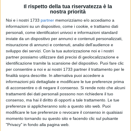
Il rispetto della tua riservatezza è la
passati da 832 a 508, e i furti (in particolare di veicoli e in
nostra priorità
abitazioni) sono scesi da 508 a 365. Una riduzione drastica,
ottenuta grazie alla "veemenza" e alla "sagacia investigativa"
Noi e i nostri 1733
partner
memorizziamo e/o accediamo a
informazioni su un dispositivo, come i cookie, e trattiamo dati
dei due ufficiali.
personali, come identificatori univoci e informazioni standard
inviate da un dispositivo per annunci e contenuti personalizzati,
Contestualmente, sono stati annunciati i nomi dei
misurazione di annunci e contenuti, analisi dell'audience e
successori, selezionati per le loro competenze specifiche, che
sviluppo dei servizi.
Con la tua autorizzazione noi e i nostri
verranno presentati ufficialmente tra due settimane:
partner possiamo utilizzare dati precisi di geolocalizzazione e
identificazione tramite la scansione del dispositivo. Puoi fare clic
Il Maggiore
Cristian Proietti
sarà il nuovo comandante
per consentire a noi e ai nostri 1733 partner il trattamento per le
del Nucleo Investigativo.
finalità sopra descritte. In alternativa puoi accedere a
Il Capitano
Giulio Capone
assumerà il comando della
informazioni più dettagliate e modificare le tue preferenze prima
di acconsentire o di negare il consenso.
Si rende noto che alcuni
compagnia di Trani, affiancato dal giovane Tenente
trattamenti dei dati personali possono non richiedere il tuo
Lorenzini come vice.
consenso, ma hai il diritto di opporti a tale trattamento. Le tue
A Barletta arriverà il Capitano
Andrea Grasso.
preferenze si applicheranno solo a questo sito web. Puoi
modificare le tue preferenze o revocare il consenso in qualsiasi
Sia il Maggiore Paolo Milici che Pasqualino Trotta, uscenti
momento tornando su questo sito e facendo clic sul pulsante
dall'incarico dopo quattro anni di servizio, hanno preso la
"Privacy" in fondo alla pagina web.
parola per ringraziare il Comandante, i propri uomini e le