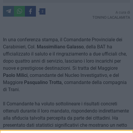
2
A cura di
TONINO LACALAMITA
In una conferenza stampa, il Comandante Provinciale dei
Carabinieri, Col.
Massimiliano Galasso
, della BAT ha
ufficializzato il saluto e il ringraziamento a due ufficiali che,
dopo quattro anni di servizio, lasciano i loro incarichi per
nuove e prestigiose destinazioni. Si tratta del Maggiore
Paolo Milici
, comandante del Nucleo Investigativo, e del
Maggiore
Pasqualino Trotta,
comandante della compagnia
di Trani.
Il Comandante ha voluto sottolineare i risultati concreti
ottenuti durante il loro mandato, rispondendo indirettamente
alla sfiducia talvolta percepita da parte dei cittadini. Ha
presentato dati statistici significativi che mostrano un netto
calo della criminalità nella provincia: i reati mensili sono