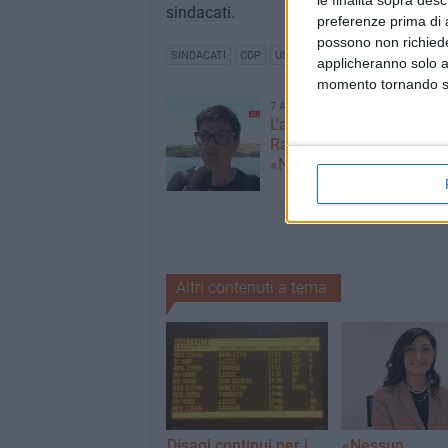
le finalità sopra des
sindacati.
preferenze prima di 
possono non richieder
SINDACATI
CDP
USPPI
applicheranno solo a
momento tornando su 
7 AGOSTO 2026
L'appello della moglie di
Racanati alla ministra Ro
«Non dimenticatelo»
Altri contenuti a tema
Disagi continui per i
«Nessun