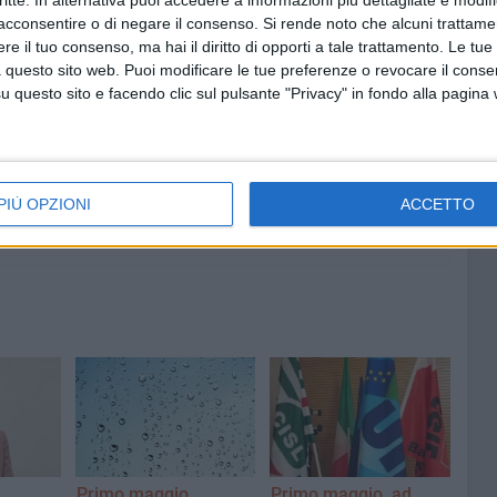
critte. In alternativa puoi accedere a informazioni più dettagliate e modif
acconsentire o di negare il consenso.
Si rende noto che alcuni trattamen
e il tuo consenso, ma hai il diritto di opporti a tale trattamento. Le tue
 questo sito web. Puoi modificare le tue preferenze o revocare il conse
questo sito e facendo clic sul pulsante "Privacy" in fondo alla pagina
7 AGOSTO 2026
 Mino
Festa patronale, il programma
ccella:
completo di venerdì 7 agosto
PIÙ OPZIONI
ACCETTO
Primo maggio,
Primo maggio, ad