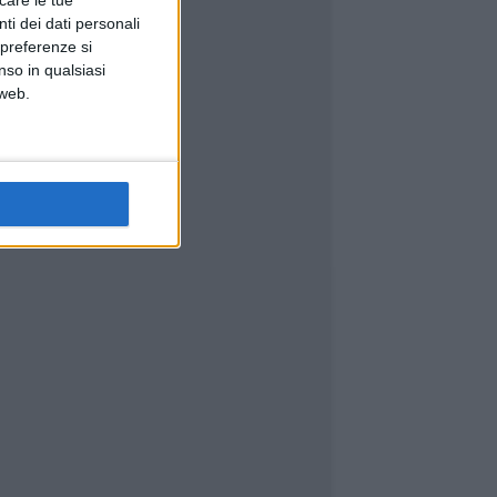
icare le tue
ti dei dati personali
 preferenze si
nso in qualsiasi
 web.