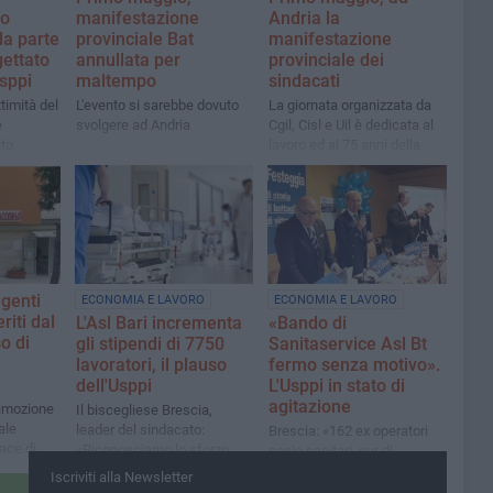
o
manifestazione
Andria la
da parte
provinciale Bat
manifestazione
gettato
annullata per
provinciale dei
Usppi
maltempo
sindacati
timità del
L'evento si sarebbe dovuto
La giornata organizzata da
e
svolgere ad Andria
Cgil, Cisl e Uil è dedicata al
nto
lavoro ed ai 75 anni della
edale
Costituzione
I" di
igenti
ECONOMIA E LAVORO
ECONOMIA E LAVORO
riti dal
L'Asl Bari incrementa
«Bando di
o di
gli stipendi di 7750
Sanitaservice Asl Bt
lavoratori, il plauso
fermo senza motivo».
dell'Usppi
L'Usppi in stato di
agitazione
rimozione
Il biscegliese Brescia,
ale
leader del sindacato:
Brescia: «162 ex operatori
ace di
«Riconosciamo lo sforzo
socio sanitari, pur di
edì
compiuto in favore del
lavorare, sarebbero diventati
Iscriviti alla Newsletter
anti alla
comparto»
ausiliari ma non si hanno