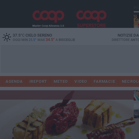
PI
37.5
°C
CIELO SERENO
NOTIZIE D
34.5°
OGGI MIN
25.5°
MAX
A
BISCEGLIE
DIRETTORE
ANTO
AGENDA
IREPORT
METEO
VIDEO
FARMACIE
NECROL