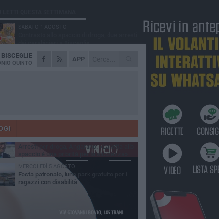
Ù LETTI QUESTA SETTIMANA
SABATO 1 AGOSTO
Contrasto allo spaccio di droga, due arresti
dei carabinieri a Bisceglie
A
BISCEGLIE
MARTEDÌ 4 AGOSTO
APP
Emergenza caldo, il Comune di Bisceglie
NIO QUINTO
attiva i "rifugi climatici"
MERCOLEDÌ 5 AGOSTO
Dramma alla spiaggia Bi-Marmi: un
anziano ha un malore e perde la vita
MARTEDÌ 4 AGOSTO
Due auto incendiate nella notte in via Dieta
delle Puglie
OGI
SABATO 1 AGOSTO
Arresti per droga, Angarano: «La lotta allo
spaccio è una priorità per la sicurezza»
MERCOLEDÌ 5 AGOSTO
Festa patronale, luna park gratuito per i
ragazzi con disabilità