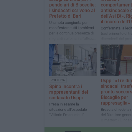
pendolari di Bisceglie:
comportament
i sindacati scrivono al
antisindacale 
Prefetto di Bari
dell'Asl Bt». Ri
il ricorso dell'
Una nota congiunta per
manifestare tutti i problemi
Confermata la legit
per la continua presenza di
trasferimento di tr
migranti sui binari all'altezza
dipendenti dal pro
di Palese
soccorso dell'osp
"Vittorio Emanuele I
Bisceglie
Usppi: «Tre dir
POLITICA
sindacali trasfe
Spina incontra i
pronto soccors
rappresentanti del
Bisceglie per
sindacato Usppi
rappresaglia»
Presa in esame la
situazione all'ospedale
Brescia chiede la 
"Vittorio Emanuele II"
del Direttore gener
Dimatteo: «È incap
gestire l'Asl». Mart
manifestazione dav