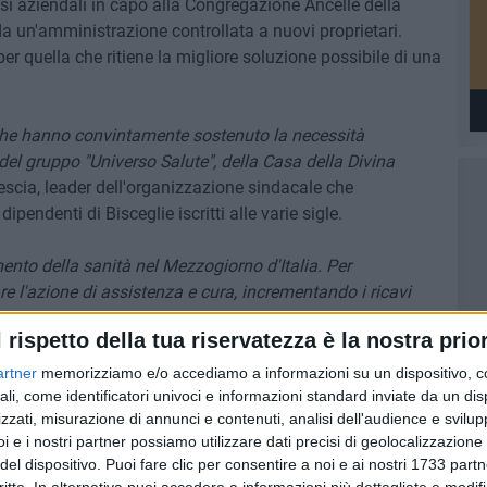
si aziendali in capo alla Congregazione Ancelle della
 un'amministrazione controllata a nuovi proprietari.
r quella che ritiene la migliore soluzione possibile di una
 che hanno convintamente sostenuto la necessità
 del gruppo "Universo Salute", della Casa della Divina
cia, leader dell'organizzazione sindacale che
pendenti di Bisceglie iscritti alle varie sigle.
ento della sanità nel Mezzogiorno d'Italia. Per
are l'azione di assistenza e cura, incrementando i ricavi
tenza, che dovranno essere rese più attrattive incentivando
l rispetto della tua riservatezza è la nostra prior
, che riguardo i contenuti della contrattazione sindacale
na volta espresso il suo giudizio molto positivo:
artner
memorizziamo e/o accediamo a informazioni su un dispositivo, c
tutti i 1600 posti di lavoro, sia a tempo indeterminato
ali, come identificatori univoci e informazioni standard inviate da un di
zzati, misurazione di annunci e contenuti, analisi dell'audience e svilupp
e posizioni economiche e i livelli di inquadramento in
i e i nostri partner possiamo utilizzare dati precisi di geolocalizzazione 
zionale e giuridica acquisita antecedentemente alla
del dispositivo. Puoi fare clic per consentire a noi e ai nostri 1733 partn
uato nella Cdp».
Chissà come la pensano gli altri