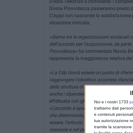
D'Alba-Telesforo è imminente: i comples
Divina Provvidenza passeranno presto da
L'Usppi non nasconde la soddisfazione pe
situazione intricata.
«Siamo tra le organizzazioni sindacali
dell'accordo per l'acquisizione, da parte
Provvidenza»
ha commentato Nicola Bres
rappresenta la maggioranza relativa dei di
«La Cdp dovrà essere un punto di riferim
raggiungere l'obiettivo occorrerà rilanci
delle strutture di Bisceglie, Foggia e Po
I
anche i dipendenti»
ha aggiunto
Brescia
effettuata con gli acquirenti ha ancora u
Noi e i nostri 1733
p
«L'accordo è epocale perché salvaguarda 
trattiamo dati person
e contenuti personali
che determinato, rispettando gli orari, l
tua autorizzazione no
essere, l'articolo 18, l'anzianità conven
tramite la scansione 
cessione e nel periodo di servizio effett