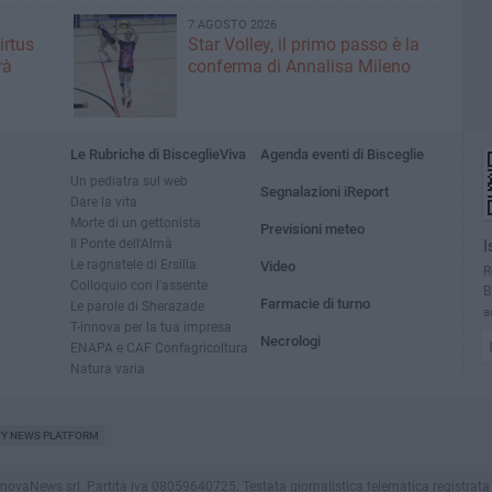
7 AGOSTO 2026
irtus
Star Volley, il primo passo è la
rà
conferma di Annalisa Mileno
Le Rubriche di BisceglieViva
Agenda eventi di Bisceglie
Un pediatra sul web
Segnalazioni iReport
Dare la vita
Morte di un gettonista
Previsioni meteo
Il Ponte dell'Almà
I
Le ragnatele di Ersilia
Video
R
Colloquio con l'assente
B
Farmacie di turno
Le parole di Sherazade
a
T-innova per la tua impresa
Necrologi
ENAPA e CAF Confagricoltura
Natura varia
TY NEWS PLATFORM
vaNews srl. Partita iva 08059640725. Testata giornalistica telematica registrata press