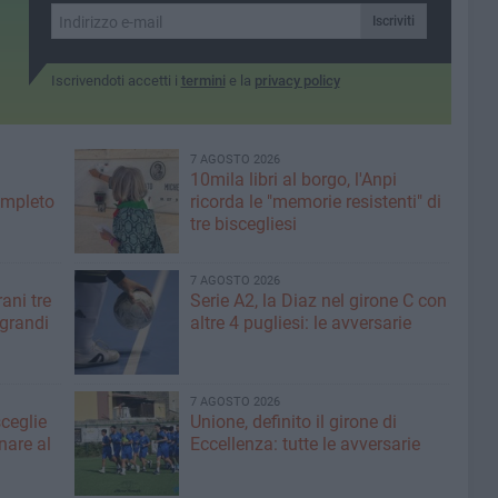
 di Andria
notizie della procedura»
Iscriviti
Iscrivendoti accetti i
termini
e la
privacy policy
7 AGOSTO 2026
10mila libri al borgo, l'Anpi
ompleto
ricorda le "memorie resistenti" di
tre biscegliesi
7 AGOSTO 2026
ani tre
Serie A2, la Diaz nel girone C con
 grandi
altre 4 pugliesi: le avversarie
7 AGOSTO 2026
sceglie
Unione, definito il girone di
nare al
Eccellenza: tutte le avversarie