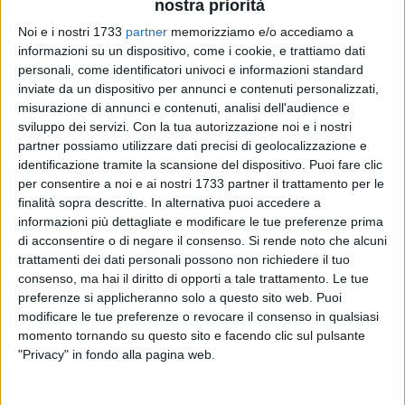
nostra priorità
Noi e i nostri 1733
partner
memorizziamo e/o accediamo a
informazioni su un dispositivo, come i cookie, e trattiamo dati
personali, come identificatori univoci e informazioni standard
27
inviate da un dispositivo per annunci e contenuti personalizzati,
misurazione di annunci e contenuti, analisi dell'audience e
sviluppo dei servizi.
Con la tua autorizzazione noi e i nostri
Nei giorni scorsi è stato colto in flagrante da agenti della
partner possiamo utilizzare dati precisi di geolocalizzazione e
identificazione tramite la scansione del dispositivo. Puoi fare clic
Polizia Locale in borghese mentre abbandonava rifiuti
per consentire a noi e ai nostri 1733 partner il trattamento per le
nell'area mercatale polifunzionale di via San Martino. Per
finalità sopra descritte. In alternativa puoi accedere a
questo un cittadino biscegliese di 55 anni è stato denunciato
informazioni più dettagliate e modificare le tue preferenze prima
penalmente all'Autorità Giudiziaria per violazione alle norme
di acconsentire o di negare il consenso.
Si rende noto che alcuni
sul Testo Unico Ambientale, Decreto Legislativo 152 del
trattamenti dei dati personali possono non richiedere il tuo
2006. L'uomo, parcheggiata la sua vettura, pensando di non
consenso, ma hai il diritto di opporti a tale trattamento. Le tue
essere notato da nessuno, ha aperto il vano posteriore e ha
preferenze si applicheranno solo a questo sito web. Puoi
modificare le tue preferenze o revocare il consenso in qualsiasi
preso scarti di prodotti ittici e contenitori di polistirolo.
momento tornando su questo sito e facendo clic sul pulsante
Appena depositati per terra i rifiuti, in un'area in cui
"Privacy" in fondo alla pagina web.
abitualmente vengono abbandonati rifiuti, l'incivile è stato
fermato dagli uomini della Polizia Locale, appostati proprio