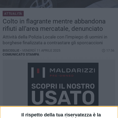
ATTUALITÀ
Colto in flagrante mentre abbandona
rifiuti all’area mercatale, denunciato
Attività della Polizia Locale con l’impiego di uomini in
borghese finalizzata a contrastare gli sporcaccioni
BISCEGLIE -
VENERDÌ 11 APRILE 2025
17.56
COMUNICATO STAMPA
Il rispetto della tua riservatezza è la