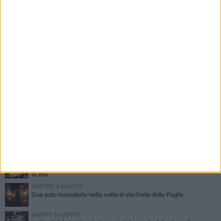
PIÙ LETTI QUESTA SETTIMANA
GIOVEDÌ 6 AGOSTO
Ragazzi biscegliesi diventano virali dopo un'esibizione
improvvisata in aeroporto a Roma-Fiumicino
MARTEDÌ 4 AGOSTO
Emergenza caldo, il Comune di Bisceglie attiva i "rifugi climatici"
MERCOLEDÌ 5 AGOSTO
Dramma alla spiaggia Bi-Marmi: un anziano ha un malore e perde
la vita
MARTEDÌ 4 AGOSTO
Due auto incendiate nella notte in via Dieta delle Puglie
SABATO 8 AGOSTO