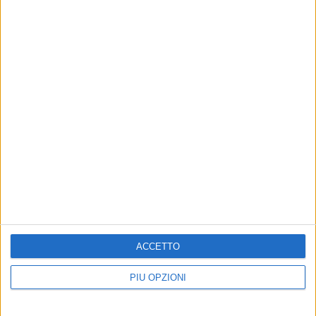
7 AGOSTO 2026
Festa patronale, il programma completo di
venerdì 7 agosto
ACCETTO
PIÙ OPZIONI