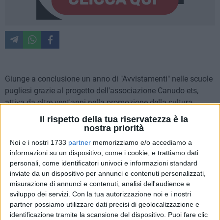
Giunge a conclusione un anno di "Avvistamenti" nelle scuole
pugliesi grazie al progetto dell'associazione Canudo ets,
attiva da oltre vent'anni nella promozione della cultura
cinematografica e dei nuovi linguaggi della sperimentazione
Il rispetto della tua riservatezza è la
audiovisiva anche in ambito scolastico. Il progetto, infatti, è
nostra priorità
risultato vincitore del bando "Il cinema e l'Audiovisivo a
Noi e i nostri 1733
partner
memorizziamo e/o accediamo a
scuola – Progetti di rilevanza territoriale" per l'anno
informazioni su un dispositivo, come i cookie, e trattiamo dati
scolastico 2025-2026, promosso dal Ministero della Cultura
personali, come identificatori univoci e informazioni standard
e dal Ministero dell'Istruzione e del Merito nell'ambito del
inviate da un dispositivo per annunci e contenuti personalizzati,
misurazione di annunci e contenuti, analisi dell'audience e
piano nazionale Cinema e Immagini per la Scuola.
sviluppo dei servizi.
Con la tua autorizzazione noi e i nostri
partner possiamo utilizzare dati precisi di geolocalizzazione e
In questi mesi di attività sono state coinvolte 17 scuole, oltre
identificazione tramite la scansione del dispositivo. Puoi fare clic