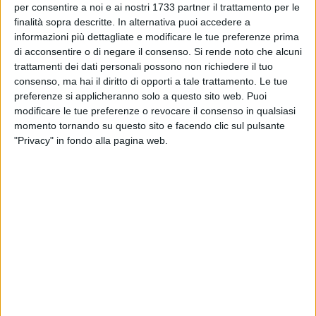
4.500 studenti e oltre 500 insegnanti, 19 partner di progetto,
per consentire a noi e ai nostri 1733 partner il trattamento per le
tra cui i comuni di Barletta, Bisceglie, Molfetta, Corato e
finalità sopra descritte. In alternativa puoi accedere a
Trani, che insieme a Regione Puglia hanno patrocinato
informazioni più dettagliate e modificare le tue preferenze prima
l'evento, il Dams dell'Università degli Studi di Bari,
di acconsentire o di negare il consenso.
Si rende noto che alcuni
trattamenti dei dati personali possono non richiedere il tuo
l'Accademia di Belle Arti di Bari, numerose sale
consenso, ma hai il diritto di opporti a tale trattamento. Le tue
cinematografiche regionali, tra cui Politeama Italia
preferenze si applicheranno solo a questo sito web. Puoi
(Bisceglie), La Cittadella degli Artisti (Molfetta), cinema
modificare le tue preferenze o revocare il consenso in qualsiasi
Opera Omnia (Barletta), Cinema Alfieri (Corato) e diverse
momento tornando su questo sito e facendo clic sul pulsante
cooperative e associazioni.
"Privacy" in fondo alla pagina web.
Tra le attività programmate si segnalano le varie rassegne
cinematografiche per studenti e insegnanti, con circa 50
proiezioni cinematografiche, incontri, in presenza e online,
con decine di artisti ed esperti, circa 20 laboratori
cinematografici per studenti e masterclass, nell'ambito di un
percorso di "media education", condotti da esperti di
educazione visiva, artisti e critici cinematografici, oltre a un
ciclo di 4 seminari promossi dal Dams di Bari, a cura dei
docenti Angela Bianca Saponari e Federico Zecca.