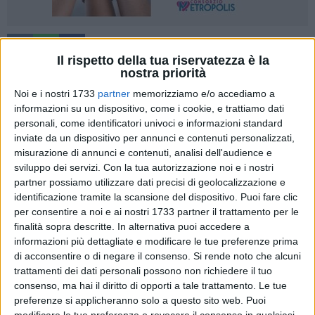
4
Il rispetto della tua riservatezza è la
nostra priorità
Noi e i nostri 1733
partner
memorizziamo e/o accediamo a
Il festival di cinema sperimentale Avvistamenti, giunto
informazioni su un dispositivo, come i cookie, e trattiamo dati
quest'anno alla 22^ edizione, è risultato vincitore del bando
personali, come identificatori univoci e informazioni standard
nazionale "Il cinema e l'Audiovisivo a scuola - Progetti di
inviate da un dispositivo per annunci e contenuti personalizzati,
rilevanza territoriale" per l'anno scolastico 2024-2025,
misurazione di annunci e contenuti, analisi dell'audience e
sviluppo dei servizi.
Con la tua autorizzazione noi e i nostri
promosso dal Ministero della Cultura e dal Ministero
partner possiamo utilizzare dati precisi di geolocalizzazione e
dell'Istruzione e del Merito, classificandosi al 29esimo posto
identificazione tramite la scansione del dispositivo. Puoi fare clic
su 359 candidature da tutta Italia.
per consentire a noi e ai nostri 1733 partner il trattamento per le
finalità sopra descritte. In alternativa puoi accedere a
Avvistamenti è un progetto dell'associazione Canudo ETS,
informazioni più dettagliate e modificare le tue preferenze prima
attiva da oltre vent'anni nella promozione della cultura
di acconsentire o di negare il consenso.
Si rende noto che alcuni
cinematografica, che intende promuovere la conoscenza,
trattamenti dei dati personali possono non richiedere il tuo
consenso, ma hai il diritto di opporti a tale trattamento. Le tue
anche in ambito scolastico, dei nuovi linguaggi della
preferenze si applicheranno solo a questo sito web. Puoi
sperimentazione audiovisiva. Il festival è inoltre un