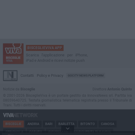
BISCEGLIEVIVA APP
Scarica l'applicazione per iPhone,
iPad e Android e ricevi notizie push
Contatti
Policy e Privacy
GOCITY NEWS PLATFORM
Notizie da
Bisceglie
Direttore
Antonio Quinto
© 2001-2026 BisceglieViva è un portale gestito da InnovaNews srl. Partita iva
08059640725. Testata giornalistica telematica registrata presso il Tribunale di
Trani. Tutti i diritti riservati.
BISCEGLIE
ANDRIA
BARI
BARLETTA
BITONTO
CANOSA
CERIGNOLA
CORATO
GIOVINAZZO
MARGHERITA DI SAVOIA