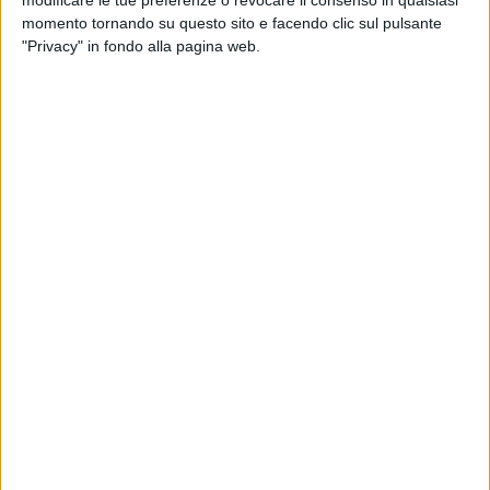
modificare le tue preferenze o revocare il consenso in qualsiasi
laboratorio di promozione, ricerca e formazione nell'ambito
momento tornando su questo sito e facendo clic sul pulsante
dell'audiovisivo, delle arti performative, elettroniche e digitali.
"Privacy" in fondo alla pagina web.
l progetto, che si avvale della professionalità di Daniela Di
Niso e Antonio Musci, rispettivamente nei ruoli di
responsabile scientifica e responsabile di progetto,
abbraccerà ben 4 città pugliesi, ovvero Bisceglie, Corato,
Molfetta e Trani, con il coinvolgimento di 18 scuole, 4.375
studenti, 435 insegnanti e 16 partner di progetto, tra cui i
comuni di Bisceglie, Molfetta e Trani, le due accademie di
belle arti di Bari e Foggia, alcune sale cinematografiche, tra
cui Politeama Italia (Bisceglie), La Cittadella degli Artisti
(Molfetta), Hub Porta Nova (Trani), diverse cooperative e
associazioni.
Tra le attività programmate, il progetto Avvistamenti
prevede: rassegne cinematografiche, proiezioni e incontri
con decine di artisti, rivolti agli alunni e agli insegnanti;
laboratori cinematografici differenziati per tipologia di