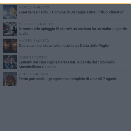
improvvisata in aeroporto a Roma-Fiumicino
MARTEDÌ 4 AGOSTO
Emergenza caldo, il Comune di Bisceglie attiva i "rifugi climatici"
MERCOLEDÌ 5 AGOSTO
Dramma alla spiaggia Bi-Marmi: un anziano ha un malore e perde
la vita
MARTEDÌ 4 AGOSTO
Due auto incendiate nella notte in via Dieta delle Puglie
SABATO 8 AGOSTO
Latitanti del clan Capriati arrestati, le parole del colonnello
Massimiliano Galasso
VENERDÌ 7 AGOSTO
Festa patronale, il programma completo di venerdì 7 agosto