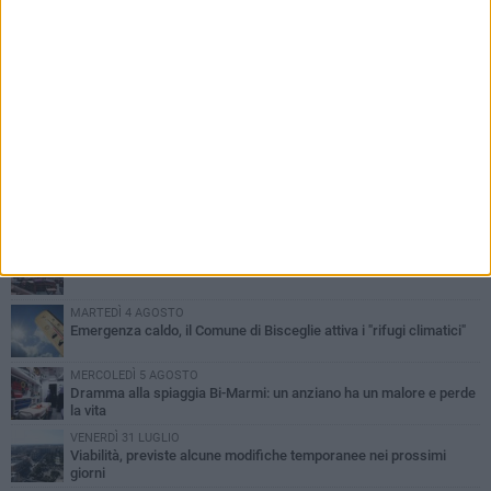
PIÙ LETTI QUESTA SETTIMANA
SABATO 1 AGOSTO
Contrasto allo spaccio di droga, due arresti dei carabinieri a
Bisceglie
VENERDÌ 31 LUGLIO
Torna l'appuntamento con la Pastasciutta antifascista a Bisceglie
MARTEDÌ 4 AGOSTO
Emergenza caldo, il Comune di Bisceglie attiva i "rifugi climatici"
MERCOLEDÌ 5 AGOSTO
Dramma alla spiaggia Bi-Marmi: un anziano ha un malore e perde
la vita
VENERDÌ 31 LUGLIO
Viabilità, previste alcune modifiche temporanee nei prossimi
giorni