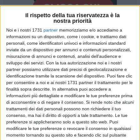
Il rispetto della tua riservatezza è la
nostra priorità
Noi e i nostri 1731
partner
memorizziamo e/o accediamo a
33
informazioni su un dispositivo, come i cookie, e trattiamo dati
personali, come identificatori univoci e informazioni standard
inviate da un dispositivo per annunci e contenuti personalizzati,
misurazione di annunci e contenuti, analisi dell'audience e
Mimmo Paladino, uno degli artisti italiani più significativi del
sviluppo dei servizi.
Con la tua autorizzazione noi e i nostri
dopoguerra, dialogherà con gli studenti biscegliesi,
partner possiamo utilizzare dati precisi di geolocalizzazione e
molfettesi e tranesi nell'ambito del festival Avvistamenti,
identificazione tramite la scansione del dispositivo. Puoi fare clic
giunto alla 22esima edizione e vincitore del bando nazionale
per consentire a noi e ai nostri 1731 partner il trattamento per le
"Il cinema e l'Audiovisivo a scuola - Progetti di rilevanza
finalità sopra descritte. In alternativa puoi accedere a
informazioni più dettagliate e modificare le tue preferenze prima
territoriale" per l'anno scolastico 2024-2025, promosso dal
di acconsentire o di negare il consenso.
Si rende noto che alcuni
Ministero della Cultura e dal Ministero dell'Istruzione e del
trattamenti dei dati personali possono non richiedere il tuo
Merito.
consenso, ma hai il diritto di opporti a tale trattamento. Le tue
preferenze si applicheranno solo a questo sito web. Puoi
Il 19 febbraio gli studenti del Liceo Statale "Da Vinci" e
modificare le tue preferenze o revocare il consenso in qualsiasi
dell'IISS "G. Dell'Olio" di Bisceglie, insieme con gli studenti
momento tornando su questo sito e facendo clic sul pulsante