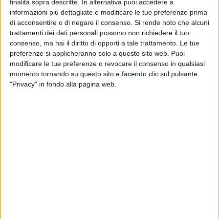
finalità sopra descritte. In alternativa puoi accedere a
Leo Carriera, presidente Confcommercio Bisceglie
.
informazioni più dettagliate e modificare le tue preferenze prima
di acconsentire o di negare il consenso.
Si rende noto che alcuni
Nel 2025, ai servizi tradizionali – che restano presidio
trattamenti dei dati personali possono non richiedere il tuo
fondamentale dell'attività associativa – si è affiancato un
consenso, ma hai il diritto di opporti a tale trattamento. Le tue
ulteriore rafforzamento di due ambiti strategici, sempre più
preferenze si applicheranno solo a questo sito web. Puoi
modificare le tue preferenze o revocare il consenso in qualsiasi
richiesti dalle aziende: la consulenza previdenziale, resa
momento tornando su questo sito e facendo clic sul pulsante
attraverso lo
sportello 50&Più Enasco
, e la consulenza
"Privacy" in fondo alla pagina web.
finanziaria connessa alla
finanza agevolata
, che ha fatto
registrare un trend in crescita delle imprese interessate e
accompagnate nella partecipazione ai principali strumenti
regionali e nazionali, tra cui i più gettonati
NIDI
,
MINIPIA
e
RESTO AL SUD
.
«
Oggi non basta informare: bisogna accompagnare le
imprese nelle scelte, semplificare i passaggi e rendere
accessibili opportunità che spesso appaiono complesse o
lontane
», aggiunge Carriera.
Un risultato reso possibile da un lavoro di squadra che