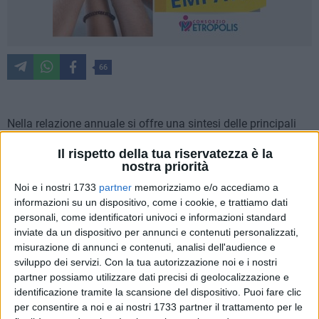
66
Nella relazione annuale si offre una sintesi delle principali
linee di intervento portate avanti da Confcommercio
Il rispetto della tua riservatezza è la
Bisceglie nel 2025 alla luce delle azioni realizzate e delle
nostra priorità
priorità che hanno orientato l'impegno quotidiano a supporto
Noi e i nostri 1733
partner
memorizziamo e/o accediamo a
delle imprese del commercio, del turismo e dei servizi. L'anno
informazioni su un dispositivo, come i cookie, e trattiamo dati
ha confermato un dato centrale: la fiducia delle imprese
personali, come identificatori univoci e informazioni standard
biscegliesi verso l'Associazione, evidenziata da una
inviate da un dispositivo per annunci e contenuti personalizzati,
maggiore partecipazione alle attività associative.
misurazione di annunci e contenuti, analisi dell'audience e
sviluppo dei servizi.
Con la tua autorizzazione noi e i nostri
«
La crescita associativa non è un numero: è un attestato di
partner possiamo utilizzare dati precisi di geolocalizzazione e
identificazione tramite la scansione del dispositivo. Puoi fare clic
fiducia che si conquista giorno dopo giorno, stando accanto
per consentire a noi e ai nostri 1733 partner il trattamento per le
alle imprese e aiutandole a trovare soluzioni reali
», afferma