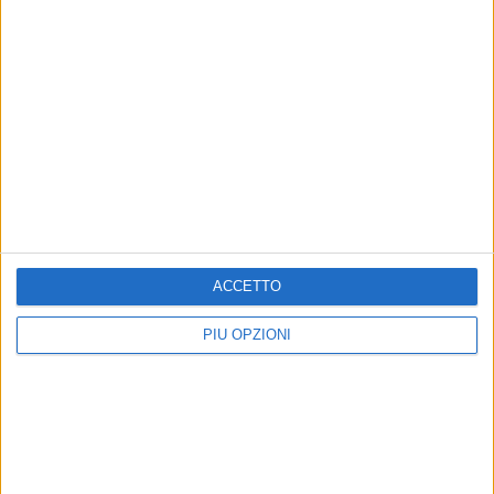
ACCETTO
PIÙ OPZIONI
Altri contenuti a tema