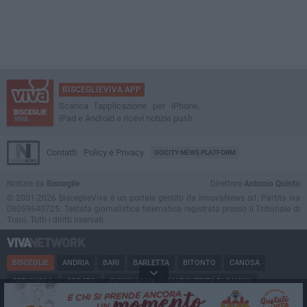
BISCEGLIEVIVA APP
Scarica l'applicazione per iPhone,
iPad e Android e ricevi notizie push
Contatti
Policy e Privacy
GOCITY NEWS PLATFORM
Notizie da
Bisceglie
Direttore
Antonio Quinto
© 2001-2026 BisceglieViva è un portale gestito da InnovaNews srl. Partita iva
08059640725. Testata giornalistica telematica registrata presso il Tribunale di
Trani. Tutti i diritti riservati.
BISCEGLIE
ANDRIA
BARI
BARLETTA
BITONTO
CANOSA
CERIGNOLA
CORATO
GIOVINAZZO
MARGHERITA DI SAVOIA
MINERVINO
MODUGNO
MOLFETTA
PUGLIA
RUVO