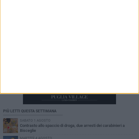
Star Volley, il primo passo è la conferma di
Annalisa Mileno
PIÙ LETTI QUESTA SETTIMANA
SABATO 1 AGOSTO
Contrasto allo spaccio di droga, due arresti dei carabinieri a
Bisceglie
MARTEDÌ 4 AGOSTO