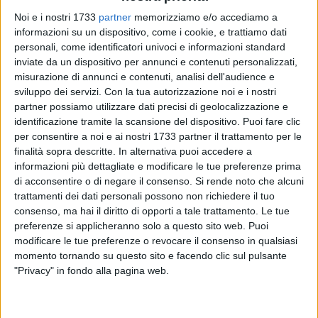
Noi e i nostri 1733
partner
memorizziamo e/o accediamo a
informazioni su un dispositivo, come i cookie, e trattiamo dati
12
personali, come identificatori univoci e informazioni standard
inviate da un dispositivo per annunci e contenuti personalizzati,
misurazione di annunci e contenuti, analisi dell'audience e
sviluppo dei servizi.
Con la tua autorizzazione noi e i nostri
Venerdì 27 giugno alle ore 10.30, a conclusione dell'anno
partner possiamo utilizzare dati precisi di geolocalizzazione e
rotariano 2024-25, sotto la guida dalla presidente Tatiana
identificazione tramite la scansione del dispositivo. Puoi fare clic
Dell'Olio, avverrà la consegna del service "Un atelier per i
per consentire a noi e ai nostri 1733 partner il trattamento per le
bambini di Villa Giulia" al centro diurno socio educativo
finalità sopra descritte. In alternativa puoi accedere a
gestito dalle suore francescane alcantarine a Bisceglie.
informazioni più dettagliate e modificare le tue preferenze prima
di acconsentire o di negare il consenso.
Si rende noto che alcuni
trattamenti dei dati personali possono non richiedere il tuo
«
Abbiamo dato ascolto alle esigenze dei bambini, cercando,
consenso, ma hai il diritto di opporti a tale trattamento. Le tue
come è tipico del Rotary, di realizzare un'azione di servizio
preferenze si applicheranno solo a questo sito web. Puoi
utile e duratura, che potesse consentire una migliore
modificare le tue preferenze o revocare il consenso in qualsiasi
fruizione degli spazi disponibili. Così
- ha spiegato la
momento tornando su questo sito e facendo clic sul pulsante
presidente -
sarà possibile trasformare l'area mensa in due
"Privacy" in fondo alla pagina web.
laboratori distinti, in cui poter svolgere attività ludico-
didattiche e ricreative. La più grande soddisfazione per tutti