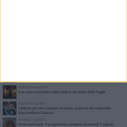
PIÙ LETTI QUESTA SETTIMANA
GIOVEDÌ 6 AGOSTO
Ragazzi biscegliesi diventano virali dopo un'esibizione
improvvisata in aeroporto a Roma-Fiumicino
MARTEDÌ 4 AGOSTO
Emergenza caldo, il Comune di Bisceglie attiva i "rifugi climatici"
MERCOLEDÌ 5 AGOSTO
Dramma alla spiaggia Bi-Marmi: un anziano ha un malore e perde
la vita
MARTEDÌ 4 AGOSTO
Due auto incendiate nella notte in via Dieta delle Puglie
SABATO 8 AGOSTO
Latitanti del clan Capriati arrestati, le parole del colonnello
Massimiliano Galasso
VENERDÌ 7 AGOSTO
Festa patronale, il programma completo di venerdì 7 agosto