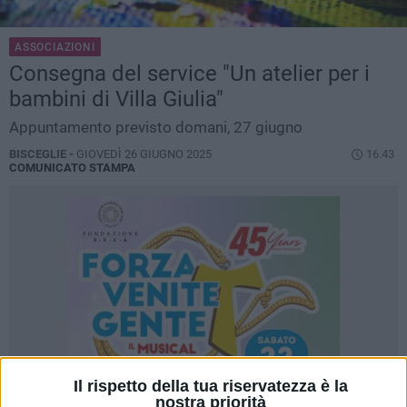
ASSOCIAZIONI
Consegna del service "Un atelier per i
bambini di Villa Giulia"
Appuntamento previsto domani, 27 giugno
BISCEGLIE -
GIOVEDÌ 26 GIUGNO 2025
16.43
COMUNICATO STAMPA
Il rispetto della tua riservatezza è la
nostra priorità