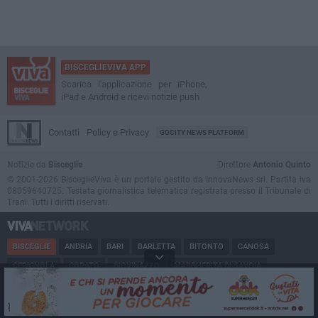
BISCEGLIEVIVA APP
Scarica l'applicazione per iPhone,
iPad e Android e ricevi notizie push
Contatti
Policy e Privacy
GOCITY NEWS PLATFORM
Notizie da
Bisceglie
Direttore
Antonio Quinto
© 2001-2026 BisceglieViva è un portale gestito da InnovaNews srl. Partita iva
08059640725. Testata giornalistica telematica registrata presso il Tribunale di
Trani. Tutti i diritti riservati.
BISCEGLIE
ANDRIA
BARI
BARLETTA
BITONTO
CANOSA
CERIGNOLA
CORATO
GIOVINAZZO
MARGHERITA DI SAVOIA
MINERVINO
MODUGNO
MOLFETTA
PUGLIA
RUVO
SAN FERDINANDO
SPINAZZOLA
TERLIZZI
TRANI
TRINITAPOLI