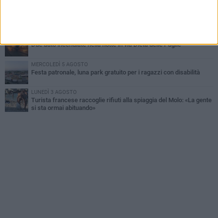
MERCOLEDÌ 5 AGOSTO
Dramma alla spiaggia Bi-Marmi: un anziano ha un malore e perde
la vita
MARTEDÌ 4 AGOSTO
Due auto incendiate nella notte in via Dieta delle Puglie
MERCOLEDÌ 5 AGOSTO
Festa patronale, luna park gratuito per i ragazzi con disabilità
LUNEDÌ 3 AGOSTO
Turista francese raccoglie rifiuti alla spiaggia del Molo: «La gente
si sta ormai abituando»