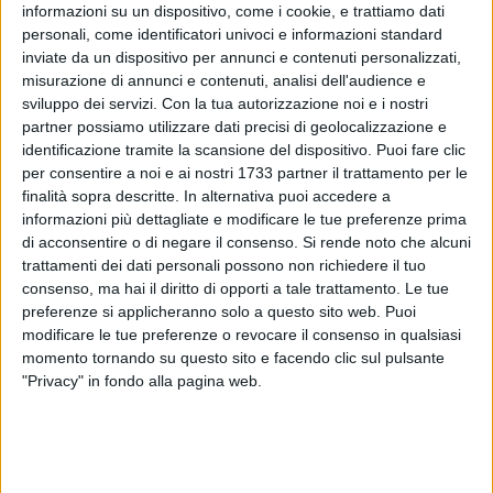
informazioni su un dispositivo, come i cookie, e trattiamo dati
personali, come identificatori univoci e informazioni standard
inviate da un dispositivo per annunci e contenuti personalizzati,
7
misurazione di annunci e contenuti, analisi dell'audience e
sviluppo dei servizi.
Con la tua autorizzazione noi e i nostri
partner possiamo utilizzare dati precisi di geolocalizzazione e
identificazione tramite la scansione del dispositivo. Puoi fare clic
Il Rotary Club di Bisceglie si prepara a vivere uno dei
per consentire a noi e ai nostri 1733 partner il trattamento per le
momenti più significativi della sua attività annuale: la
finalità sopra descritte. In alternativa puoi accedere a
cerimonia del Passaggio del Martelletto. L'appuntamento è
informazioni più dettagliate e modificare le tue preferenze prima
fissato per sabato 28 giugno 2025, a partire dalle ore 18:30,
di acconsentire o di negare il consenso.
Si rende noto che alcuni
presso l'Hotel Salsello.
trattamenti dei dati personali possono non richiedere il tuo
consenso, ma hai il diritto di opporti a tale trattamento. Le tue
preferenze si applicheranno solo a questo sito web. Puoi
Durante l'evento avverrà il simbolico passaggio di consegne
modificare le tue preferenze o revocare il consenso in qualsiasi
tra la presidente uscente, Tatiana Dell'Olio, e il presidente
momento tornando su questo sito e facendo clic sul pulsante
entrante, Nico Dell'Orco, che guiderà il club per l'annualità
"Privacy" in fondo alla pagina web.
2025-2026. La cerimonia del Passaggio del Martelletto
rappresenta da sempre, all'interno del Rotary International,
un momento di continuità e di rinnovata assunzione di
responsabilità al servizio della comunità.