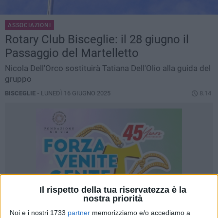
ASSOCIAZIONI
Rotary Club Bisceglie: il 28 giugno il
Passaggio del Martelletto
Nicola Dell'Orco sostituirà Tatiana Dell'Olio alla guida del
gruppo
BISCEGLIE -
LUNEDÌ 16 GIUGNO 2025
8.14
Il rispetto della tua riservatezza è la
nostra priorità
Noi e i nostri 1733
partner
memorizziamo e/o accediamo a