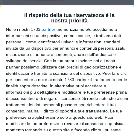
1
A cura di
Il rispetto della tua riservatezza è la
VITO TROILO
nostra priorità
Noi e i nostri 1733
partner
memorizziamo e/o accediamo a
informazioni su un dispositivo, come i cookie, e trattiamo dati
La Regione Puglia ha diffuso il bollettino Covid aggiornato a
personali, come identificatori univoci e informazioni standard
inviate da un dispositivo per annunci e contenuti personalizzati,
venerdì 29 luglio 2022.
misurazione di annunci e contenuti, analisi dell'audience e
sviluppo dei servizi.
Con la tua autorizzazione noi e i nostri
Il totale di casi positivi registrati nelle singole
partner possiamo utilizzare dati precisi di geolocalizzazione e
Province pugliesi dall'inizio dell'emergenza
identificazione tramite la scansione del dispositivo. Puoi fare clic
per consentire a noi e ai nostri 1733 partner il trattamento per le
451852 Area Metropolitana di Bari
finalità sopra descritte. In alternativa puoi accedere a
281416 Provincia di Lecce
informazioni più dettagliate e modificare le tue preferenze prima
198646 Provincia di Foggia
di acconsentire o di negare il consenso.
Si rende noto che alcuni
188576 Provincia di Taranto
trattamenti dei dati personali possono non richiedere il tuo
131011 Provincia di Brindisi
consenso, ma hai il diritto di opporti a tale trattamento. Le tue
122263 Provincia Bat
preferenze si applicheranno solo a questo sito web. Puoi
13104 residenti fuori regione
modificare le tue preferenze o revocare il consenso in qualsiasi
momento tornando su questo sito e facendo clic sul pulsante
4660 provincia di residenza non nota