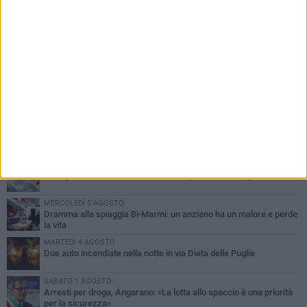
PIÙ LETTI QUESTA SETTIMANA
SABATO 1 AGOSTO
Contrasto allo spaccio di droga, due arresti dei carabinieri a
Bisceglie
MARTEDÌ 4 AGOSTO
Emergenza caldo, il Comune di Bisceglie attiva i "rifugi climatici"
MERCOLEDÌ 5 AGOSTO
Dramma alla spiaggia Bi-Marmi: un anziano ha un malore e perde
la vita
MARTEDÌ 4 AGOSTO
Due auto incendiate nella notte in via Dieta delle Puglie
SABATO 1 AGOSTO
Arresti per droga, Angarano: «La lotta allo spaccio è una priorità
per la sicurezza»