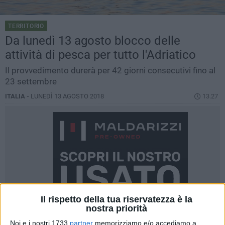
TERRITORIO
Da lunedì 13 agosto blocco delle
attività di pesca per tutto l'Adriatico
Il provvedimento durerà per 42 giorni consecutivi fino al
23 settembre
ITALIA -
LUNEDÌ 13 AGOSTO 2018
13.27
Il rispetto della tua riservatezza è la
nostra priorità
Noi e i nostri 1733
partner
memorizziamo e/o accediamo a