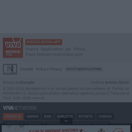
BISCEGLIEVIVA APP
Scarica l'applicazione per iPhone,
iPad e Android e ricevi notizie push
Contatti
Policy e Privacy
GOCITY NEWS PLATFORM
Notizie da
Bisceglie
Direttore
Antonio Quinto
© 2001-2026 BisceglieViva è un portale gestito da InnovaNews srl. Partita iva
08059640725. Testata giornalistica telematica registrata presso il Tribunale di
Trani. Tutti i diritti riservati.
BISCEGLIE
ANDRIA
BARI
BARLETTA
BITONTO
CANOSA
CERIGNOLA
CORATO
GIOVINAZZO
MARGHERITA DI SAVOIA