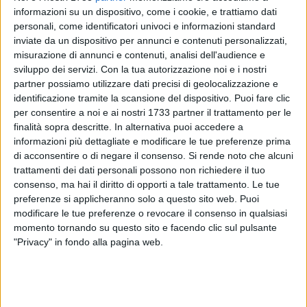
informazioni su un dispositivo, come i cookie, e trattiamo dati
personali, come identificatori univoci e informazioni standard
inviate da un dispositivo per annunci e contenuti personalizzati,
24
A cura di
misurazione di annunci e contenuti, analisi dell'audience e
PIETRO LOSCIALE
sviluppo dei servizi.
Con la tua autorizzazione noi e i nostri
partner possiamo utilizzare dati precisi di geolocalizzazione e
identificazione tramite la scansione del dispositivo. Puoi fare clic
per consentire a noi e ai nostri 1733 partner il trattamento per le
Parte da lunedì 13 agosto il blocco delle attività di pesca nei
finalità sopra descritte. In alternativa puoi accedere a
tratti di costa da San Benedetto a Termoli e da Manfredonia
informazioni più dettagliate e modificare le tue preferenze prima
a Bari. Il provvedimento, che interessa anche la città di
di acconsentire o di negare il consenso.
Si rende noto che alcuni
Bisceglie, durerà per 42 giorni consecutivi fino al 23
trattamenti dei dati personali possono non richiedere il tuo
settembre.
consenso, ma hai il diritto di opporti a tale trattamento. Le tue
preferenze si applicheranno solo a questo sito web. Puoi
modificare le tue preferenze o revocare il consenso in qualsiasi
Stop così al pesce fresco sulla tavola: con il fermo pesca
momento tornando su questo sito e facendo clic sul pulsante
infatti aumenta il rischio, come denuncia Coldiretti Puglia, di
"Privacy" in fondo alla pagina web.
"ritrovarsi nel piatto per grigliate e fritture prodotto straniero
o congelato", spacciato molte volte come italiano,
soprattutto nella ristorazione, grazie all'assenza dell'obbligo
di etichettatura dell'origine.