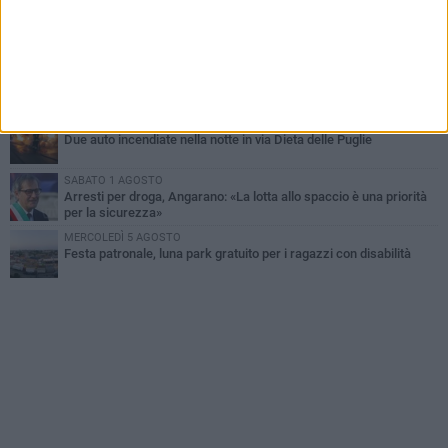
MARTEDÌ 4 AGOSTO
Emergenza caldo, il Comune di Bisceglie attiva i "rifugi climatici"
MERCOLEDÌ 5 AGOSTO
Dramma alla spiaggia Bi-Marmi: un anziano ha un malore e perde
la vita
MARTEDÌ 4 AGOSTO
Due auto incendiate nella notte in via Dieta delle Puglie
SABATO 1 AGOSTO
Arresti per droga, Angarano: «La lotta allo spaccio è una priorità
per la sicurezza»
MERCOLEDÌ 5 AGOSTO
Festa patronale, luna park gratuito per i ragazzi con disabilità