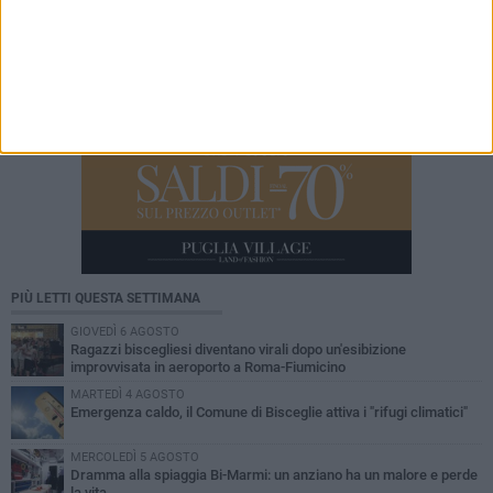
PIÙ LETTI QUESTA SETTIMANA
GIOVEDÌ 6 AGOSTO
Ragazzi biscegliesi diventano virali dopo un'esibizione
improvvisata in aeroporto a Roma-Fiumicino
MARTEDÌ 4 AGOSTO
Emergenza caldo, il Comune di Bisceglie attiva i "rifugi climatici"
MERCOLEDÌ 5 AGOSTO
Dramma alla spiaggia Bi-Marmi: un anziano ha un malore e perde
la vita