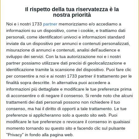
Il rispetto della tua riservatezza è la
nostra priorità
Noi e i nostri 1733
partner
memorizziamo e/o accediamo a
informazioni su un dispositivo, come i cookie, e trattiamo dati
personali, come identificatori univoci e informazioni standard
inviate da un dispositivo per annunci e contenuti personalizzati,
3
misurazione di annunci e contenuti, analisi dell'audience e
sviluppo dei servizi.
Con la tua autorizzazione noi e i nostri
Creare lavoro e sviluppare reti fra soggetti pubblici e privati:
partner possiamo utilizzare dati precisi di geolocalizzazione e
per Flavio Civita, candidato di Fratelli d'Italia al Consiglio
identificazione tramite la scansione del dispositivo. Puoi fare clic
regionale della Puglia, questo significa fare turismo. Durante
per consentire a noi e ai nostri 1733 partner il trattamento per le
la scorsa estate, il Tacco d'Italia ha subìto diversi problemi:
finalità sopra descritte. In alternativa puoi accedere a
informazioni più dettagliate e modificare le tue preferenze prima
dall'overtourism – con conseguente aumento di prezzi e
di acconsentire o di negare il consenso.
Si rende noto che alcuni
perdita d'autenticità – alla crisi delle infrastrutture (basti
trattamenti dei dati personali possono non richiedere il tuo
pensare a traffico e parcheggi in tilt), passando per il
consenso, ma hai il diritto di opporti a tale trattamento. Le tue
problema del lavoro (precarietà e scarsità di opportunità per i
preferenze si applicheranno solo a questo sito web. Puoi
giovani). Il commercialista andriese ribalta questo modo di
modificare le tue preferenze o revocare il consenso in qualsiasi
fare turismo e propone alcune soluzioni, concentrandosi
momento tornando su questo sito e facendo clic sul pulsante
sulla Bat, la Sesta provincia pugliese che è al centro della
"Privacy" in fondo alla pagina web.