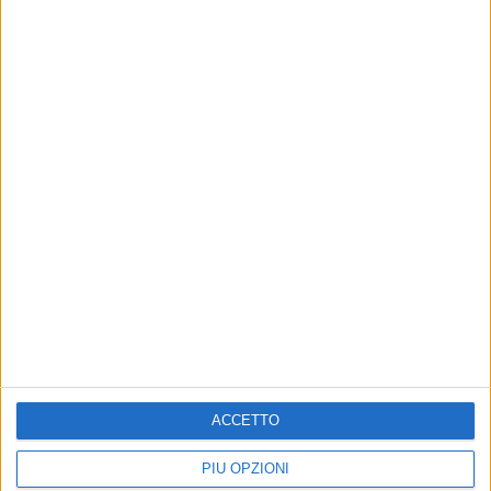
Altri contenuti a tema
ACCETTO
Lavoratori stranieri in
Senso unico alternato nei
agricoltura, presto una
pressi del ponte di Via Piave
PIÙ OPZIONI
cittadella dell'accoglienza a
nelle ore notturne dal 9