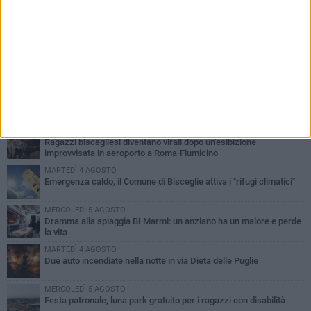
PIÙ LETTI QUESTA SETTIMANA
GIOVEDÌ 6 AGOSTO
Ragazzi biscegliesi diventano virali dopo un'esibizione
improvvisata in aeroporto a Roma-Fiumicino
MARTEDÌ 4 AGOSTO
Emergenza caldo, il Comune di Bisceglie attiva i "rifugi climatici"
MERCOLEDÌ 5 AGOSTO
Dramma alla spiaggia Bi-Marmi: un anziano ha un malore e perde
la vita
MARTEDÌ 4 AGOSTO
Due auto incendiate nella notte in via Dieta delle Puglie
MERCOLEDÌ 5 AGOSTO
Festa patronale, luna park gratuito per i ragazzi con disabilità