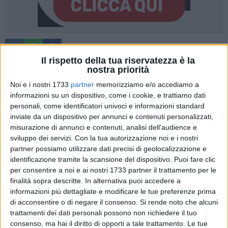
Il rispetto della tua riservatezza è la
nostra priorità
Noi e i nostri 1733
partner
memorizziamo e/o accediamo a
Il
Sud Italia
storicamente è sempre stata un'area
informazioni su un dispositivo, come i cookie, e trattiamo dati
svantaggiata da un punto di vista lavorativo, ma in tale
personali, come identificatori univoci e informazioni standard
ottica negli ultimi anni si sta registrando una crescita
inviate da un dispositivo per annunci e contenuti personalizzati,
incoraggiante. Lo confermano i numeri di un'analisi
misurazione di annunci e contenuti, analisi dell'audience e
condotta da
Openjobmetis
, agenzia per il lavoro tra i
sviluppo dei servizi.
Con la tua autorizzazione noi e i nostri
principali player del mercato.
partner possiamo utilizzare dati precisi di geolocalizzazione e
identificazione tramite la scansione del dispositivo. Puoi fare clic
per consentire a noi e ai nostri 1733 partner il trattamento per le
Nel 2024 si è registrato un incremento di ben 1,043 milioni di
finalità sopra descritte. In alternativa puoi accedere a
persone occupate rispetto a dicembre del 2019, cioè l'epoca
informazioni più dettagliate e modificare le tue preferenze prima
di poco precedente al Covid. Nel Mezzogiorno l'aumento
di acconsentire o di negare il consenso.
Si rende noto che alcuni
degli occupati si è attestato al 4,2%, contro il +1,8% delle
trattamenti dei dati personali possono non richiedere il tuo
regioni settentrionali.
consenso, ma hai il diritto di opporti a tale trattamento. Le tue