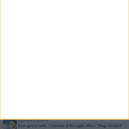
un'esibizione improvvisata in aeroporto a
Roma-Fiumicino
PIÙ LETTI QUESTA SETTIMANA
SABATO 1 AGOSTO
Contrasto allo spaccio di droga, due arresti dei carabinieri a
Bisceglie
MARTEDÌ 4 AGOSTO
Emergenza caldo, il Comune di Bisceglie attiva i "rifugi climatici"