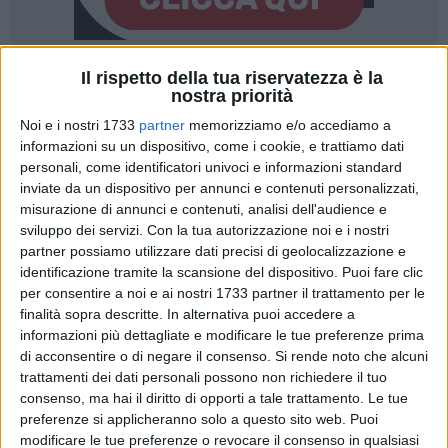
Il rispetto della tua riservatezza è la
11
nostra priorità
Noi e i nostri 1733
partner
memorizziamo e/o accediamo a
informazioni su un dispositivo, come i cookie, e trattiamo dati
Cresce l'offerta lavorativa nei territori della Sesta provincia,
personali, come identificatori univoci e informazioni standard
Bari e Foggia, con oltre 1.100 posizioni aperte nei settori
inviate da un dispositivo per annunci e contenuti personalizzati,
pubblico e privato. È quanto emerge dal nuovo report
misurazione di annunci e contenuti, analisi dell'audience e
sviluppo dei servizi.
Con la tua autorizzazione noi e i nostri
aggiornato al 16 gennaio 2025 dai Centri per l'Impiego (CPI)
partner possiamo utilizzare dati precisi di geolocalizzazione e
della BAT, che sottolinea il forte orientamento del territorio al
identificazione tramite la scansione del dispositivo. Puoi fare clic
settore terziario.
per consentire a noi e ai nostri 1733 partner il trattamento per le
finalità sopra descritte. In alternativa puoi accedere a
Tra le opportunità nella Pubblica Amministrazione spicca
informazioni più dettagliate e modificare le tue preferenze prima
l'avviso pubblico del Comune di Trani per "Operatori addetti
di acconsentire o di negare il consenso.
Si rende noto che alcuni
ai servizi di portineria, custodia e messaggeria", dedicato a
trattamenti dei dati personali possono non richiedere il tuo
consenso, ma hai il diritto di opporti a tale trattamento. Le tue
persone con disabilità (ai sensi della L.68/99). Le
preferenze si applicheranno solo a questo sito web. Puoi
candidature saranno aperte dal 1° al 12 febbraio 2025,
modificare le tue preferenze o revocare il consenso in qualsiasi