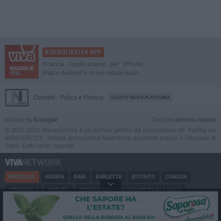
BISCEGLIEVIVA APP
Scarica l'applicazione per iPhone,
iPad e Android e ricevi notizie push
Contatti
Policy e Privacy
GOCITY NEWS PLATFORM
Notizie da
Bisceglie
Direttore
Antonio Quinto
© 2001-2026 BisceglieViva è un portale gestito da InnovaNews srl. Partita iva
08059640725. Testata giornalistica telematica registrata presso il Tribunale di
Trani. Tutti i diritti riservati.
BISCEGLIE
ANDRIA
BARI
BARLETTA
BITONTO
CANOSA
CERIGNOLA
CORATO
GIOVINAZZO
MARGHERITA DI SAVOIA
MINERVINO
MODUGNO
MOLFETTA
PUGLIA
RUVO
SAN FERDINANDO
SPINAZZOLA
TERLIZZI
TRANI
TRINITAPOLI