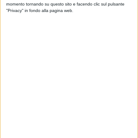
esclusivamente tramite PEC all'indirizzo dedicato.
momento tornando su questo sito e facendo clic sul pulsante
"Privacy" in fondo alla pagina web.
Inoltre, la Provincia Barletta-Andria-Trani ha indetto quattro
bandi di concorso per 8 posizioni, tra cui istruttore tecnico,
informatico, amministrativo-contabile e avvocato. Le
domande per partecipare possono essere inviate entro il 30
gennaio 2025 alle 23:59, attraverso il portale nazionale INPA
per il reclutamento nella Pubblica Amministrazione.
Le Offerte del Settore Privato
Il report dei Centri per l'Impiego BAT propone 374 annunci,
che coprono un totale di 1.166 posizioni disponibili nei
settori più disparati. Tra questi, spiccano:
Servizi turistici, culturali e ristorazione: 19 risorse
richieste.
Commercio e artigianato: 7 posizioni disponibili.
Industria e produzione: 4 posizioni aperte.
Servizi finanziari e assicurativi: 13 opportunità.
Un'attenzione particolare è riservata al settore ludico-