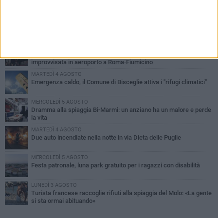
PIÙ LETTI QUESTA SETTIMANA
GIOVEDÌ 6 AGOSTO
Ragazzi biscegliesi diventano virali dopo un'esibizione
improvvisata in aeroporto a Roma-Fiumicino
MARTEDÌ 4 AGOSTO
Emergenza caldo, il Comune di Bisceglie attiva i "rifugi climatici"
MERCOLEDÌ 5 AGOSTO
Dramma alla spiaggia Bi-Marmi: un anziano ha un malore e perde
la vita
MARTEDÌ 4 AGOSTO
Due auto incendiate nella notte in via Dieta delle Puglie
MERCOLEDÌ 5 AGOSTO
Festa patronale, luna park gratuito per i ragazzi con disabilità
LUNEDÌ 3 AGOSTO
Turista francese raccoglie rifiuti alla spiaggia del Molo: «La gente
si sta ormai abituando»