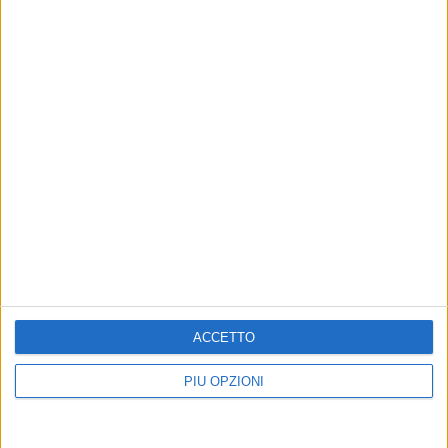
Altri contenuti a tema
«Costa Sud, grave problema
Consegna della Bandiera
di accessibilità per chi parte
Lilla per la “Spiaggia senza
da Bisceglie»
barriere” del Cagnolo
ACCETTO
La segnalazione di un lettore
Appuntamento previsto giovedì 24
luglio
PIÙ OPZIONI