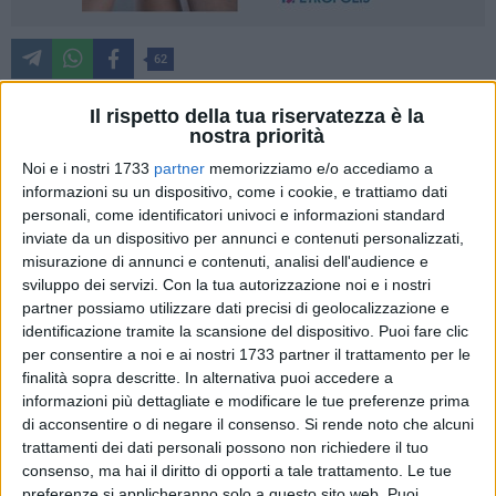
62
Il rispetto della tua riservatezza è la
nostra priorità
Nonostante la Bandiera Blu, molte aree balneari di Bisceglie
Noi e i nostri 1733
partner
memorizziamo e/o accediamo a
restano in stato di abbandono. a segnalarlo è Carmen
informazioni su un dispositivo, come i cookie, e trattiamo dati
Antonino, Responsabile Dipartimento regionale Turismo di
personali, come identificatori univoci e informazioni standard
Azione, che denuncia la situazione in una nota.
inviate da un dispositivo per annunci e contenuti personalizzati,
misurazione di annunci e contenuti, analisi dell'audience e
«Al Sindaco di Bisceglie, Angelantonio
sviluppo dei servizi.
Con la tua autorizzazione noi e i nostri
Angarano, e alla sua Giunta Comunale, scrivo
partner possiamo utilizzare dati precisi di geolocalizzazione e
da cittadina profondamente delusa e
identificazione tramite la scansione del dispositivo. Puoi fare clic
amareggiata per lo stato di degrado in cui
per consentire a noi e ai nostri 1733 partner il trattamento per le
versano ancora oggi molte delle nostre
finalità sopra descritte. In alternativa puoi accedere a
spiagge libere, proprio mentre Bisceglie viene
informazioni più dettagliate e modificare le tue preferenze prima
celebrata come "Bandiera Blu".
di acconsentire o di negare il consenso.
Si rende noto che alcuni
trattamenti dei dati personali possono non richiedere il tuo
Se è vero che l'amministrazione si adopera
consenso, ma hai il diritto di opporti a tale trattamento. Le tue
con solerzia per curare le spiagge della zona
preferenze si applicheranno solo a questo sito web. Puoi