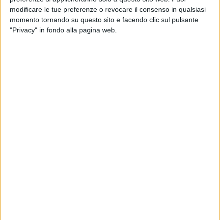
di Ponente, intervenendo ogni anno con il
modificare le tue preferenze o revocare il consenso in qualsiasi
momento tornando su questo sito e facendo clic sul pulsante
rimpinguamento dei ciottoli e il livellamento
"Privacy" in fondo alla pagina web.
delle aree balneabili, è altrettanto vero che
molte altre spiagge libere sono
completamente trascurate. Per esempio: la
spiaggia libera tra la Salata e la spiaggia del
Nicotel, la spiaggia "La Grotta", la spiaggetta
di ciottoli sotto la Casa della Divina
Provvidenza ...e altre ancora.
Queste aree versano in condizioni di
abbandono e incuria, con accessi difficoltosi,
mancanza di pulizia e segnaletica assente.
Chi amministra una città con ambizioni
turistiche non può permettersi simili
incoerenze. Dichiarare di voler fare di
Bisceglie una città del turismo e, al tempo
stesso, lasciare buona parte delle poche
spiagge libere in questo stato è una
contraddizione evidente, che penalizza i