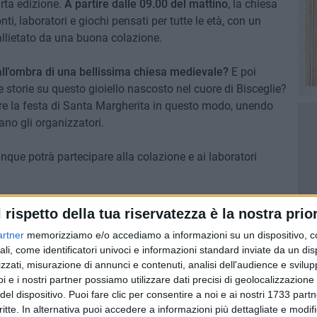
rta edizione.
A partire dalle 09.00 del mattino
, la chiesa
i, laboratori e giochi pensati per tutte le età, con un
o allietato da una buona colazione.
all'ombra di una bellissima chiesa medievale?
E poi
 storie su questo gioiello nascosto nel cuore di Bisceglie?
e la festa di Santa Margherita in questo modo, unendo
ano gli organizzatori.
nque potrà partecipare alla colazione e ai laboratori
stesso posto da 827 anni. Tutto intorno il panorama è
l rispetto della tua riservatezza è la nostra prior
bile nel suo stile romanico. Un tesoro da valorizzare e
artner
memorizziamo e/o accediamo a informazioni su un dispositivo, c
ociazione 21.
ali, come identificatori univoci e informazioni standard inviate da un di
zzati, misurazione di annunci e contenuti, analisi dell'audience e svilupp
ica 21 luglio dalle ore 09.00.
Per maggiori informazioni
i e i nostri partner possiamo utilizzare dati precisi di geolocalizzazione 
 contattare l'Associazione 21 tramite whatsapp al numero
del dispositivo. Puoi fare clic per consentire a noi e ai nostri 1733 partn
critte. In alternativa puoi accedere a informazioni più dettagliate e modif