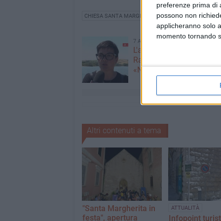
preferenze prima di 
possono non richieder
CHIESA SANTA MARGHERITA
ASSOCIAZIONE 21
applicheranno solo a
momento tornando su 
7 AGOSTO 2026
L'appello della moglie di
Racanati alla ministra Ro
«Non dimenticatelo»
Altri contenuti a tema
"Santa Margherita in
ATTUALITÀ
festa", apertura
Infopoint turist