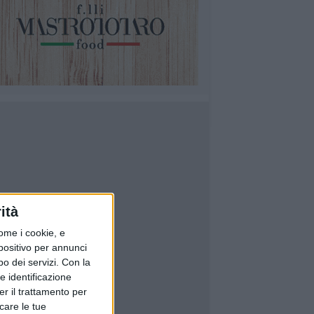
ità
ome i cookie, e
spositivo per annunci
o dei servizi.
Con la
e identificazione
er il trattamento per
icare le tue