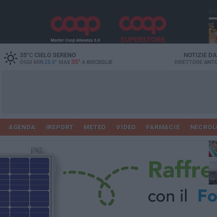
PI
35
°C
CIELO SERENO
NOTIZIE D
35°
OGGI MIN
25.5°
MAX
A
BISCEGLIE
DIRETTORE
ANTO
AGENDA
IREPORT
METEO
VIDEO
FARMACIE
NECROL