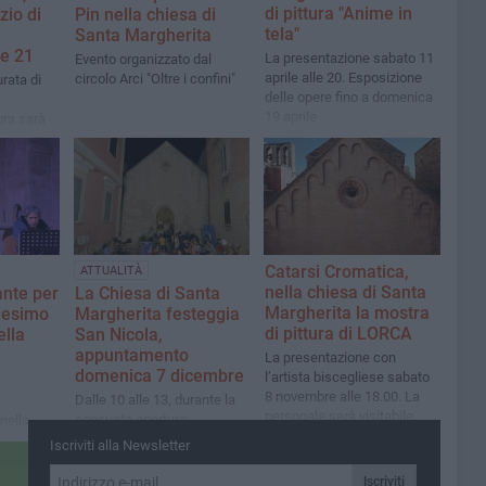
di pittura "Anime in
izio di
Pin nella chiesa di
tela"
Santa Margherita
ne 21
La presentazione sabato 11
Evento organizzato dal
aprile alle 20. Esposizione
circolo Arci "Oltre i confini"
rata di
delle opere fino a domenica
19 aprile
ura sarà
, per un
timanali.
sessore Di
Catarsi Cromatica,
ATTUALITÀ
nella chiesa di Santa
Dante per
La Chiesa di Santa
Margherita la mostra
9esimo
Margherita festeggia
di pittura di LORCA
ella
San Nicola,
appuntamento
La presentazione con
domenica 7 dicembre
l’artista biscegliese sabato
8 novembre alle 18.00. La
Dalle 10 alle 13, durante la
personale sarà visitabile
consueta apertura
nella
fino al 18 novembre
domenicale, focus
nco
Iscriviti alla Newsletter
sull’icona del Santo di Myra
ve
realizzata nel XIII secolo per
tallone
Iscriviti