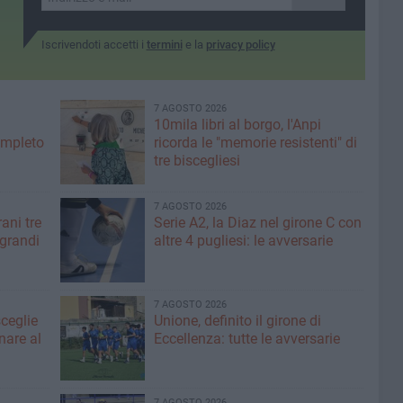
la chiesa medievale
biscegliese
Iscrivendoti accetti i
termini
e la
privacy policy
7 AGOSTO 2026
10mila libri al borgo, l'Anpi
ompleto
ricorda le "memorie resistenti" di
tre biscegliesi
7 AGOSTO 2026
ani tre
Serie A2, la Diaz nel girone C con
 grandi
altre 4 pugliesi: le avversarie
7 AGOSTO 2026
sceglie
Unione, definito il girone di
nare al
Eccellenza: tutte le avversarie
7 AGOSTO 2026