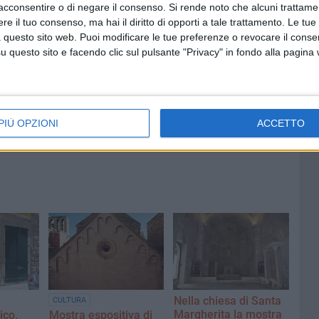
acconsentire o di negare il consenso.
Si rende noto che alcuni trattamen
e il tuo consenso, ma hai il diritto di opporti a tale trattamento. Le tue
 questo sito web. Puoi modificare le tue preferenze o revocare il conse
questo sito e facendo clic sul pulsante "Privacy" in fondo alla pagina
7 AGOSTO 2026
 Mino
Festa patronale, il programma
ccella:
completo di venerdì 7 agosto
PIÙ OPZIONI
ACCETTO
Nella chiesa di Santa
CULTURA
Margherita la mostra
ico,
Mostra espositiva di