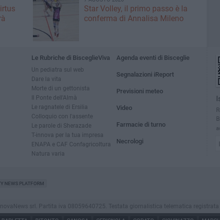
irtus
Star Volley, il primo passo è la
rà
conferma di Annalisa Mileno
Le Rubriche di BisceglieViva
Agenda eventi di Bisceglie
Un pediatra sul web
Segnalazioni iReport
Dare la vita
Morte di un gettonista
Previsioni meteo
Il Ponte dell'Almà
I
Le ragnatele di Ersilia
Video
R
Colloquio con l'assente
B
Farmacie di turno
Le parole di Sherazade
a
T-innova per la tua impresa
Necrologi
ENAPA e CAF Confagricoltura
Natura varia
TY NEWS PLATFORM
vaNews srl. Partita iva 08059640725. Testata giornalistica telematica registrata press