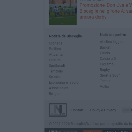
Promozione, Don Uva e V
Bisceglie nel girone A: sa
ancora derby
Notizie sportive
Notizie da Bisceglie
Atletica leggera
Cronaca
Basket
Politica
Calcio
Attualità
Calcio a 5
Cultura
Ciclismo
Spettacoli
Rugby
Territorio
Sport a 360°
Scuola
Tennis
Economia e lavoro
Volley
Associazioni
Religioni
Contatti
Policy e Privacy
GOCI
© 2001-2026 BisceglieViva è un portale gestito da Inno