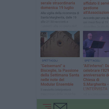
serale straordinaria
affidato il serv
domenica 19 luglio
gestione
all'Associazio
Alla vigilia della ricorrenza di
Santa Margherita, dalle 19
Accordo per una du
alle 21:30 racconti e
sei mesi fino al 19
curiosità alla scoperta della
dicembre: la strutt
chiesa medievale
aperta tutti i giorni
biscegliese
totale di 35 ore set
Critiche dall'ex as
Pinto
SPETTACOLI
SPETTACOLI
"Getsemani" a
"All'inferno": 
Bisceglie, la Passione
celebrare l'82
della Settimana Santa
anniversario d
nelle note del
Chiesa di
Modular Ensemble
S.Margherita -
L'INTERVISTA
Il sestetto interpreterà
trascrizioni delle musiche
Ad accompagnare 
per banda di Michele
lettura l'attore Fra
Pagano e Basilio
Martini le suggesti
Giandonato
melodie di Mauro S