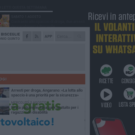
Ù LETTI QUESTA SETTIMANA
SABATO 1 AGOSTO
Contrasto allo spaccio di droga, due arresti
dei carabinieri a Bisceglie
A
BISCEGLIE
MARTEDÌ 4 AGOSTO
APP
Emergenza caldo, il Comune di Bisceglie
NIO QUINTO
attiva i "rifugi climatici"
MERCOLEDÌ 5 AGOSTO
Dramma alla spiaggia Bi-Marmi: un
anziano ha un malore e perde la vita
MARTEDÌ 4 AGOSTO
Due auto incendiate nella notte in via Dieta
delle Puglie
OGI
SABATO 1 AGOSTO
Arresti per droga, Angarano: «La lotta allo
spaccio è una priorità per la sicurezza»
MERCOLEDÌ 5 AGOSTO
Festa patronale, luna park gratuito per i
ragazzi con disabilità