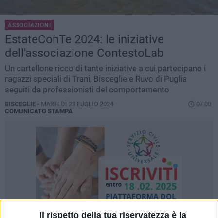
ASSOCIAZIONI
EstateConTe 2024: le iniziative
dell'associazione ContestoLab
Un cartellone ricco di tante iniziative a cui partecipano i
ragazzi speciali di Trani, Bisceglie e Ruvo di Puglia
seguiti da professionisti del comportamento
BISCEGLIE -
MARTEDÌ 23 LUGLIO 2024
07.00
COMUNICATO STAMPA
Il rispetto della tua riservatezza è la