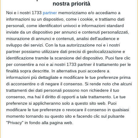
nostra priorità
Noi e i nostri 1733
partner
memorizziamo e/o accediamo a
informazioni su un dispositivo, come i cookie, e trattiamo dati
personali, come identificatori univoci e informazioni standard
inviate da un dispositivo per annunci e contenuti personalizzati,
60
misurazione di annunci e contenuti, analisi dell'audience e
sviluppo dei servizi.
Con la tua autorizzazione noi e i nostri
partner possiamo utilizzare dati precisi di geolocalizzazione e
EstateConTe 2024 è la denominazione delle attività estive
identificazione tramite la scansione del dispositivo. Puoi fare clic
dell'associazione ContestoLab. «La mattina si svolge il
per consentire a noi e ai nostri 1733 partner il trattamento per le
campus a Trani presso il lido Baia Nha' di Gaetano Ciardi»,
finalità sopra descritte. In alternativa puoi accedere a
informazioni più dettagliate e modificare le tue preferenze prima
ha evidenziato Raffaella Caifasso, presidente di
di acconsentire o di negare il consenso.
Si rende noto che alcuni
ContestoLab. «Un sano divertimento all'insegna dei giochi
trattamenti dei dati personali possono non richiedere il tuo
d'acqua e delle attività didattiche senza tralasciare quelle
consenso, ma hai il diritto di opporti a tale trattamento. Le tue
ricreative».
preferenze si applicheranno solo a questo sito web. Puoi
modificare le tue preferenze o revocare il consenso in qualsiasi
Tra le iniziative settimanali pomeridiane si può ricordare
momento tornando su questo sito e facendo clic sul pulsante
invece l'ortoterapia presso il Trullallero di Chicca di Terlizzi
"Privacy" in fondo alla pagina web.
nella riserva naturale del Pantano a Bisceglie. E poi ancora
laboratori di "Mani in pasta", escursioni, uscite sociali e la