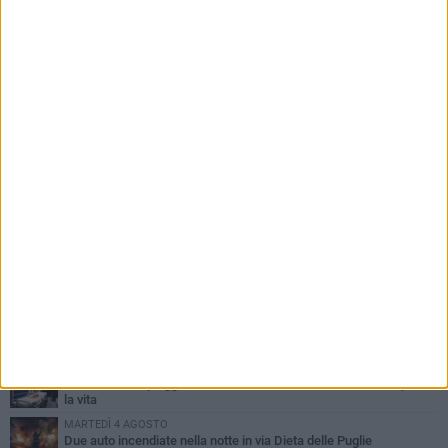
PIÙ LETTI QUESTA SETTIMANA
GIOVEDÌ 6 AGOSTO
Ragazzi biscegliesi diventano virali dopo un'esibizione
improvvisata in aeroporto a Roma-Fiumicino
MARTEDÌ 4 AGOSTO
Emergenza caldo, il Comune di Bisceglie attiva i "rifugi climatici"
MERCOLEDÌ 5 AGOSTO
Dramma alla spiaggia Bi-Marmi: un anziano ha un malore e perde
la vita
MARTEDÌ 4 AGOSTO
Due auto incendiate nella notte in via Dieta delle Puglie