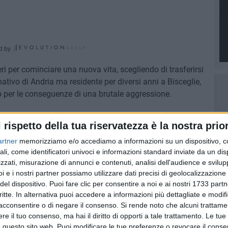
d by
i per cominciare una nuova vita, scegliendo di trasferirsi
ivo di Andria ma residente per diversi anni a Bisceglie,
o per le conseguenze di una brutale aggressione.
saltato la sua abitazione di Salvador, in Brasile
l rispetto della tua riservatezza è la nostra prior
lpendolo con un machete. Secondo quanto trapelato i
artner
memorizziamo e/o accediamo a informazioni su un dispositivo, c
andogli persino le dita di una mano. L'allarme è stato
ali, come identificatori univoci e informazioni standard inviate da un di
tattato i familiari dell'uomo, a quanto pare già vittima di
zzati, misurazione di annunci e contenuti, analisi dell'audience e svilupp
i e i nostri partner possiamo utilizzare dati precisi di geolocalizzazione 
del dispositivo. Puoi fare clic per consentire a noi e ai nostri 1733 partn
critte. In alternativa puoi accedere a informazioni più dettagliate e modif
acconsentire o di negare il consenso.
Si rende noto che alcuni trattamen
8 AGOSTO 2026
e il tuo consenso, ma hai il diritto di opporti a tale trattamento. Le tue
iati
Festa Patronale, il programma
 questo sito web. Puoi modificare le tue preferenze o revocare il conse