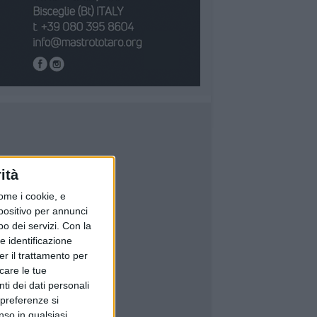
ità
ome i cookie, e
spositivo per annunci
o dei servizi.
Con la
e identificazione
er il trattamento per
icare le tue
ti dei dati personali
 preferenze si
nso in qualsiasi