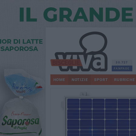
30.727
FANPAGE
HOME
NOTIZIE
SPORT
RUBRICHE