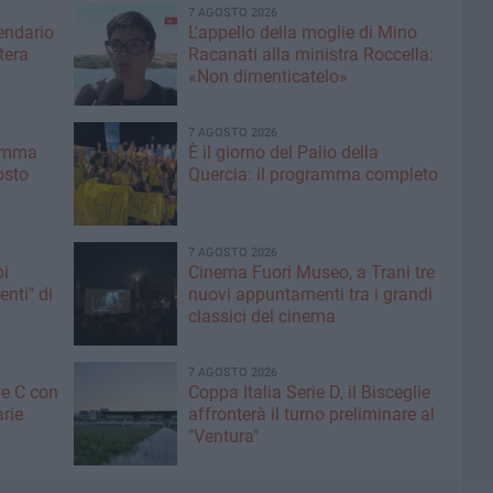
7 AGOSTO 2026
lendario
L'appello della moglie di Mino
tera
Racanati alla ministra Roccella:
«Non dimenticatelo»
7 AGOSTO 2026
ramma
È il giorno del Palio della
osto
Quercia: il programma completo
7 AGOSTO 2026
pi
Cinema Fuori Museo, a Trani tre
enti" di
nuovi appuntamenti tra i grandi
classici del cinema
7 AGOSTO 2026
ne C con
Coppa Italia Serie D, il Bisceglie
arie
affronterà il turno preliminare al
"Ventura"