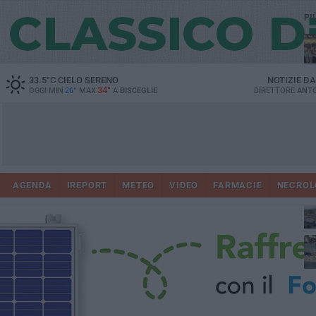
PI
Ro
33.5
°C
CIELO SERENO
NOTIZIE D
34°
OGGI MIN
26°
MAX
A
BISCEGLIE
DIRETTORE
ANTO
AGENDA
IREPORT
METEO
VIDEO
FARMACIE
NECROL
ab