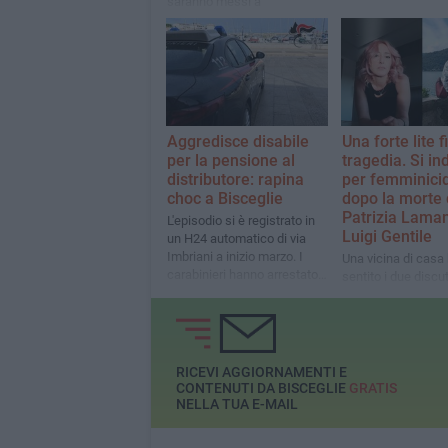
saranno messi a
disposizione nei prossimi
giorni, dopo gli ultimi
adempimenti tecnici
Aggredisce disabile
Una forte lite fi
per la pensione al
tragedia. Si i
distributore: rapina
per femminici
choc a Bisceglie
dopo la morte 
Patrizia Laman
L'episodio si è registrato in
Luigi Gentile
un H24 automatico di via
Imbriani a inizio marzo. I
Una vicina di casa
carabinieri hanno arrestato
sentito i due discu
un 46enne originario di
animatamente e le 
Acireale
donna prima di cad
balcone. Il marito 
spinto la moglie d
e poi si è tolto la vi
RICEVI AGGIORNAMENTI E
CONTENUTI DA BISCEGLIE
GRATIS
NELLA TUA E-MAIL