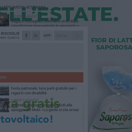
Ù LETTI QUESTA SETTIMANA
GIOVEDÌ 6 AGOSTO
Ragazzi biscegliesi diventano virali dopo
un'esibizione improvvisata in aeroporto a
ma-Fiumicino
A
BISCEGLIE
MARTEDÌ 4 AGOSTO
APP
Emergenza caldo, il Comune di Bisceglie
NIO QUINTO
attiva i "rifugi climatici"
MERCOLEDÌ 5 AGOSTO
Dramma alla spiaggia Bi-Marmi: un
anziano ha un malore e perde la vita
MARTEDÌ 4 AGOSTO
Due auto incendiate nella notte in via Dieta
delle Puglie
OGI
MERCOLEDÌ 5 AGOSTO
Festa patronale, luna park gratuito per i
ragazzi con disabilità
LUNEDÌ 3 AGOSTO
Turista francese raccoglie rifiuti alla
spiaggia del Molo: «La gente si sta ormai
ituando»