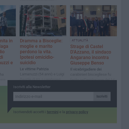
persone
nita in
Dramma a Bisceglie:
ATTUALITÀ
ndaga
moglie e marito
Strage di Castel
dio
perdono la vita.
D'Azzano, il sindaco
di
Ipotesi omicidio-
Angarano incontra
uzzi e
suicidio
Giuseppe Benso
Le vittime Patrizia
Il vicebrigadiere dei
Lamanuzzi (54 anni) e Luigi
 ha
carabinieri biscegliese fu
Gentile di 61. I carabinieri
tere
ferito nell'esplosione del 14
riferiscono che erano in
urla della
ottobre
Iscriviti alla Newsletter
fase di separazione
ere dal
avrebbe
Iscriviti
al balcone
ta
Iscrivendoti accetti i
termini
e la
privacy policy