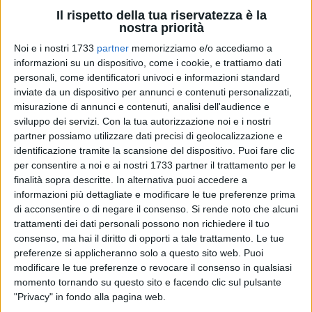
Il rispetto della tua riservatezza è la
nostra priorità
Noi e i nostri 1733
partner
memorizziamo e/o accediamo a
informazioni su un dispositivo, come i cookie, e trattiamo dati
personali, come identificatori univoci e informazioni standard
inviate da un dispositivo per annunci e contenuti personalizzati,
misurazione di annunci e contenuti, analisi dell'audience e
sviluppo dei servizi.
Con la tua autorizzazione noi e i nostri
Confcommercio Bisceglie, a seguito dell'incontro svoltosi nel
partner possiamo utilizzare dati precisi di geolocalizzazione e
identificazione tramite la scansione del dispositivo. Puoi fare clic
pomeriggio di martedì con gli assegnatari dei posteggi
per consentire a noi e ai nostri 1733 partner il trattamento per le
nell'ex piazza del pesce in corso Umberto I, ha trasmesso
finalità sopra descritte. In alternativa puoi accedere a
all'amministrazione una nota sottoscritta da una parte
informazioni più dettagliate e modificare le tue preferenze prima
largamente rappresentativa degli operatori.
di acconsentire o di negare il consenso.
Si rende noto che alcuni
trattamenti dei dati personali possono non richiedere il tuo
«Nel corso dell'incontro, al quale ha preso parte anche il
consenso, ma hai il diritto di opporti a tale trattamento. Le tue
consigliere comunale Antonio Abascià, sono emerse in
preferenze si applicheranno solo a questo sito web. Puoi
modificare le tue preferenze o revocare il consenso in qualsiasi
maniera condivisa alcune criticità e esigenze ritenute
momento tornando su questo sito e facendo clic sul pulsante
preliminari e imprescindibili per consentire un corretto e
"Privacy" in fondo alla pagina web.
sostenibile avvio delle attività. In particolare, gli operatori