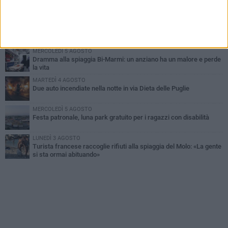
Ragazzi biscegliesi diventano virali dopo un'esibizione
improvvisata in aeroporto a Roma-Fiumicino
MARTEDÌ 4 AGOSTO
Emergenza caldo, il Comune di Bisceglie attiva i "rifugi climatici"
MERCOLEDÌ 5 AGOSTO
Dramma alla spiaggia Bi-Marmi: un anziano ha un malore e perde
la vita
MARTEDÌ 4 AGOSTO
Due auto incendiate nella notte in via Dieta delle Puglie
MERCOLEDÌ 5 AGOSTO
Festa patronale, luna park gratuito per i ragazzi con disabilità
LUNEDÌ 3 AGOSTO
Turista francese raccoglie rifiuti alla spiaggia del Molo: «La gente
si sta ormai abituando»