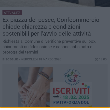
ATTUALITÀ
Ex piazza del pesce, Confcommercio
chiede chiarezza e condizioni
sostenibili per l’avvio delle attività
Richiesta al Comune di verifiche preventive sui box,
chiarimenti su fideiussione e canone anticipato e
proroga dei termini
BISCEGLIE -
MERCOLEDÌ 18 MARZO 2026
13.00