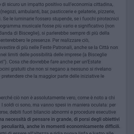
i sicuro un impatto positivo sull'economia cittadina,
egozi, ambulanti, bar, pasticcerie e gelaterie, pizzerie,
li. Se le luminarie fossero stupende, se i fuochi pirotecnici
l programma musicale fosse più vario e significativo (non
anda di Bisceglie), si parlerebbe sempre di più della
enterebbero le presenze. Per realizzare ciò,
stire di più nelle Feste Patronali, anche se la Città non
i limiti delle possibilità delle imprese (a Bisceglie
ri"). Cosa che dovrebbe fare anche per un'Estate
ocini gratuiti che non si negano a nessuno si rivelano
pretendere che la maggior parte delle iniziative le
", perché ciò non è assolutamente vero, come è noto a chi
 I soldi ci sono, ma vanno spesi in maniera oculata: per
rse, debiti fuori bilancio abnormi e procedure esecutive
ha necessità di pensare in grande, di porsi degli obiettivi
e peculiarità, anche in momenti economicamente difficili.
ri di essere all'altezza e ridia nuova linfa e lustro alle