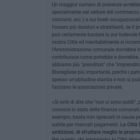
Un maggior numero di presenze avrebbe d
specialmente nel settore del commercio (n
ristoranti, ecc.) e sui livelli occupaziona
fossero più duraturi e strabilianti, se i
può certamente bastare la pur lodevole B
nostra Città ed inevitabilmente si increm
l'Amministrazione comunale dovrebbe inve
contribuisce come potrebbe e dovrebbe, ne
abbiamo più "prenditori" che "imprendito
Biscegliese più importante, poiché i patr
spesso un'abitudine stantia e non si può 
facciano le associazioni private.
«Si eviti di dire che "non ci sono soldi!
conosce lo stato delle finanze comunali.
esempio, basta non sprecarli in cause pe
subite per mancati pagamenti.
La Città 
ambiziosi, di sfruttare meglio le propri
Per questo, chi amministra la Città dimost