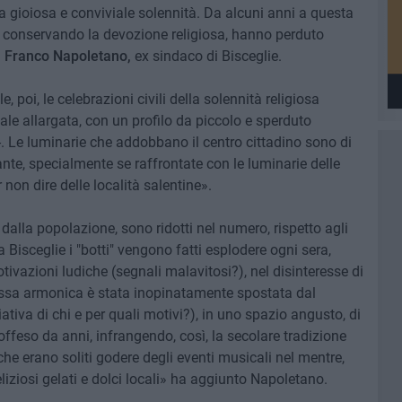
la gioiosa e conviviale solennità. Da alcuni anni a questa
pur conservando la devozione religiosa, hanno perduto
i
Franco Napoletano,
ex sindaco di Bisceglie.
poi, le celebrazioni civili della solennità religiosa
le allargata, con un profilo da piccolo e sperduto
 -. Le luminarie che addobbano il centro cittadino sono di
te, specialmente se raffrontate con le luminarie delle
r non dire delle località salentine».
i dalla popolazione, sono ridotti nel numero, rispetto agli
 Bisceglie i "botti" vengono fatti esplodere ogni sera,
vazioni ludiche (segnali malavitosi?), nel disinteresse di
cassa armonica è stata inopinatamente spostata dal
tiva di chi e per quali motivi?), in uno spazio angusto, di
ffeso da anni, infrangendo, così, la secolare tradizione
, che erano soliti godere degli eventi musicali nel mentre,
eliziosi gelati e dolci locali» ha aggiunto Napoletano.