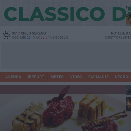
PI
35
°C
CIELO SERENO
NOTIZIE D
33.5°
OGGI MIN
25°
MAX
A
BISCEGLIE
DIRETTORE
ANTO
AGENDA
IREPORT
METEO
VIDEO
FARMACIE
NECROL