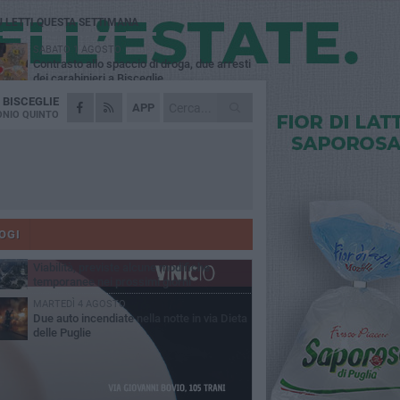
Ù LETTI QUESTA SETTIMANA
SABATO 1 AGOSTO
Contrasto allo spaccio di droga, due arresti
dei carabinieri a Bisceglie
A
BISCEGLIE
VENERDÌ 31 LUGLIO
APP
Torna l'appuntamento con la Pastasciutta
NIO QUINTO
antifascista a Bisceglie
MARTEDÌ 4 AGOSTO
Emergenza caldo, il Comune di Bisceglie
attiva i "rifugi climatici"
MERCOLEDÌ 5 AGOSTO
Dramma alla spiaggia Bi-Marmi: un
anziano ha un malore e perde la vita
OGI
VENERDÌ 31 LUGLIO
Viabilità, previste alcune modifiche
temporanee nei prossimi giorni
MARTEDÌ 4 AGOSTO
Due auto incendiate nella notte in via Dieta
delle Puglie