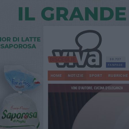
30.727
FANPAGE
HOME
NOTIZIE
SPORT
RUBRICHE