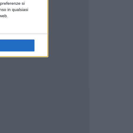
 preferenze si
nso in qualsiasi
 web.