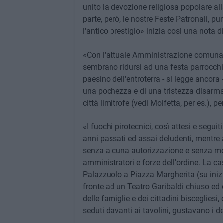
unito la devozione religiosa popolare al
parte, però, le nostre Feste Patronali, 
l'antico prestigio» inizia così una nota d
«Con l'attuale Amministrazione comunale, 
sembrano ridursi ad una festa parrocchia
paesino dell'entroterra - si legge ancora
una pochezza e di una tristezza disarman
città limitrofe (vedi Molfetta, per es.), pe
«I fuochi pirotecnici, così attesi e seguit
anni passati ed assai deludenti, mentre a
senza alcuna autorizzazione e senza moti
amministratori e forze dell'ordine. La 
Palazzuolo a Piazza Margherita (su inizia
fronte ad un Teatro Garibaldi chiuso ed o
delle famiglie e dei cittadini biscegliesi
seduti davanti ai tavolini, gustavano i d