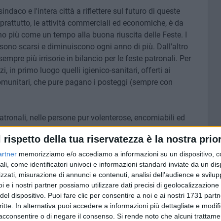
indaco e l'intera città a riflettere sul futuro di queste
soprattutto, le attività commerciali ed economiche, è da
o più come un tempo alla buona riuscita delle Feste. I
i, sono scarsi e diminuiscono ogni anno di più. Dall'altro
pre più irrisorie in bilancio per le feste patronali. Per
i, in primo luogo quelli igienico-sanitari, offerti ai
comunitari, che pure pagano i posteggi (sempre con
atronali, nelle persone pur volenterose, encomiabili ed
utti questi anni, ha dovuto fare i conti con le esigue
l rispetto della tua riservatezza è la nostra prior
a meno peggio. Peraltro, mi sembra riduttivo esaurire
ll'ambìta presenza nelle prime file della Concattedrale,
artner
memorizziamo e/o accediamo a informazioni su un dispositivo, c
ed alla solita passerella dei "potenti", nell'ambito della
ali, come identificatori univoci e informazioni standard inviate da un di
zzati, misurazione di annunci e contenuti, analisi dell'audience e svilupp
re" dal popolo. Ci sta, ma non basta».
i e i nostri partner possiamo utilizzare dati precisi di geolocalizzazione 
del dispositivo. Puoi fare clic per consentire a noi e ai nostri 1731 partn
utto, il Sindaco devono assumersi le proprie
critte. In alternativa puoi accedere a informazioni più dettagliate e modif
ta, cosa fare delle Feste Patronali, perché l'attuale
acconsentire o di negare il consenso.
Si rende noto che alcuni trattamen