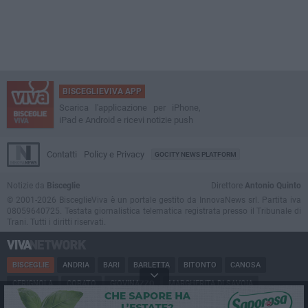
BISCEGLIEVIVA APP
Scarica l'applicazione per iPhone,
iPad e Android e ricevi notizie push
Contatti
Policy e Privacy
GOCITY NEWS PLATFORM
Notizie da
Bisceglie
Direttore
Antonio Quinto
© 2001-2026 BisceglieViva è un portale gestito da InnovaNews srl. Partita iva
08059640725. Testata giornalistica telematica registrata presso il Tribunale di
Trani. Tutti i diritti riservati.
BISCEGLIE
ANDRIA
BARI
BARLETTA
BITONTO
CANOSA
CERIGNOLA
CORATO
GIOVINAZZO
MARGHERITA DI SAVOIA
MINERVINO
MODUGNO
MOLFETTA
PUGLIA
RUVO