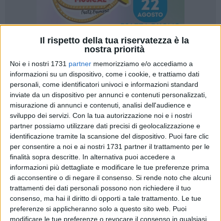
Il rispetto della tua riservatezza è la
nostra priorità
42
A cura di
Noi e i nostri 1731
partner
memorizziamo e/o accediamo a
SERENA DE MUSSO
informazioni su un dispositivo, come i cookie, e trattiamo dati
personali, come identificatori univoci e informazioni standard
inviate da un dispositivo per annunci e contenuti personalizzati,
misurazione di annunci e contenuti, analisi dell'audience e
Nella notte tra il
27 e il 28 giugno 1969
alcuni giovani
sviluppo dei servizi.
Con la tua autorizzazione noi e i nostri
newyorkesi gay e trans si opposero alla repressione
partner possiamo utilizzare dati precisi di geolocalizzazione e
perpetrata dalla polizia, avviando una rivolta che proseguì
identificazione tramite la scansione del dispositivo. Puoi fare clic
incessantemente per cinque sere. Il primo scontro avvenne
per consentire a noi e ai nostri 1731 partner il trattamento per le
nella notte fra il 27 e il 28 giugno quando la polizia irruppe
finalità sopra descritte. In alternativa puoi accedere a
nello
Stonewall Inn,
un bar gay in Christopher Street nel
informazioni più dettagliate e modificare le tue preferenze prima
Greenwich Village, un quartiere del distretto di Manhattan a
di acconsentire o di negare il consenso.
Si rende noto che alcuni
trattamenti dei dati personali possono non richiedere il tuo
New York. Ai moti di Stonewall viene attribuita la nascita del
consenso, ma hai il diritto di opporti a tale trattamento. Le tue
Movimento LGBTQIA+
, riconoscendo tali manifestazioni
preferenze si applicheranno solo a questo sito web. Puoi
come momento spartiacque della storia contemporanea.
modificare le tue preferenze o revocare il consenso in qualsiasi