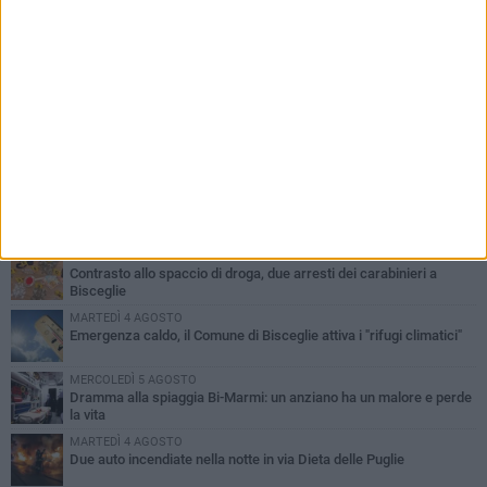
PIÙ LETTI QUESTA SETTIMANA
SABATO 1 AGOSTO
Contrasto allo spaccio di droga, due arresti dei carabinieri a
Bisceglie
MARTEDÌ 4 AGOSTO
Emergenza caldo, il Comune di Bisceglie attiva i "rifugi climatici"
MERCOLEDÌ 5 AGOSTO
Dramma alla spiaggia Bi-Marmi: un anziano ha un malore e perde
la vita
MARTEDÌ 4 AGOSTO
Due auto incendiate nella notte in via Dieta delle Puglie