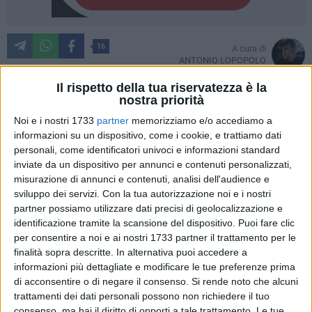
16
A cura di
ANTONIO LOPOPOLO
Il rispetto della tua riservatezza è la
nostra priorità
Anche quest'anno, la Pastorale Giovanile cittadina ha voluto
Noi e i nostri 1733
partner
memorizziamo e/o accediamo a
coinvolgere tutti i fedeli che, come da tradizione, giovedì
informazioni su un dispositivo, come i cookie, e trattiamo dati
personali, come identificatori univoci e informazioni standard
santo 17 aprile faranno "i sepolcri", visitando gli altari della
inviate da un dispositivo per annunci e contenuti personalizzati,
reposizione allestiti dalle varie comunità parrocchiali. A
misurazione di annunci e contenuti, analisi dell'audience e
differenza degli anni precedenti, in cui venivano proposti
sviluppo dei servizi.
Con la tua autorizzazione noi e i nostri
percorsi che univano diverse parrocchie in un cammino di
partner possiamo utilizzare dati precisi di geolocalizzazione e
preghiera, quest'anno il fulcro sarà la chiesa giubilare: la
identificazione tramite la scansione del dispositivo. Puoi fare clic
Concattedrale di Bisceglie, meta del pellegrinaggio dei fedeli.
per consentire a noi e ai nostri 1733 partner il trattamento per le
finalità sopra descritte. In alternativa puoi accedere a
informazioni più dettagliate e modificare le tue preferenze prima
«In quest'anno giubilare dedicato alla speranza, la Pastorale
di acconsentire o di negare il consenso.
Si rende noto che alcuni
Giovanile cittadina propone l'evento "Verso la Cattedrale"»
trattamenti dei dati personali possono non richiedere il tuo
ha dichiarato l'équipe cittadina composta da Rebecca
consenso, ma hai il diritto di opporti a tale trattamento. Le tue