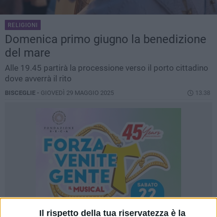
RELIGIONI
Domenica primo giugno la benedizione
del mare
Alle 19.45 partirà la processione verso il porto cittadino
dove avverrà il rito
BISCEGLIE -
GIOVEDÌ 29 MAGGIO 2025
13.38
Il rispetto della tua riservatezza è la