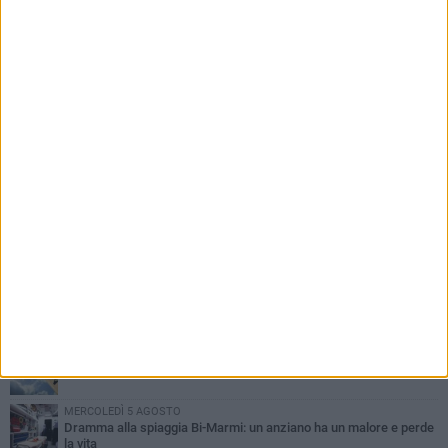
PIÙ LETTI QUESTA SETTIMANA
SABATO 1 AGOSTO
Contrasto allo spaccio di droga, due arresti dei carabinieri a
Bisceglie
VENERDÌ 31 LUGLIO
Torna l'appuntamento con la Pastasciutta antifascista a Bisceglie
MARTEDÌ 4 AGOSTO
Emergenza caldo, il Comune di Bisceglie attiva i "rifugi climatici"
MERCOLEDÌ 5 AGOSTO
Dramma alla spiaggia Bi-Marmi: un anziano ha un malore e perde
la vita