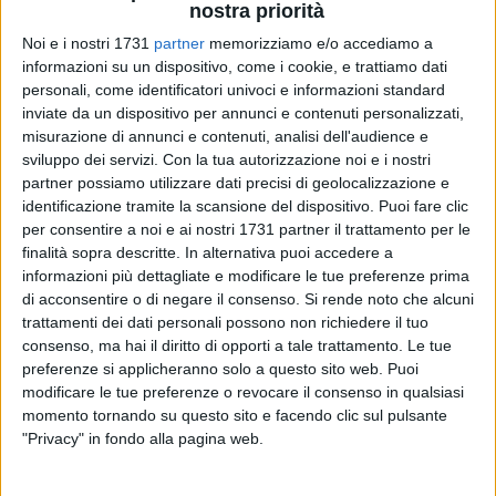
nostra priorità
Noi e i nostri 1731
partner
memorizziamo e/o accediamo a
informazioni su un dispositivo, come i cookie, e trattiamo dati
33
personali, come identificatori univoci e informazioni standard
inviate da un dispositivo per annunci e contenuti personalizzati,
misurazione di annunci e contenuti, analisi dell'audience e
La comunità ecclesiale di Bisceglie si appresta a vivere un
sviluppo dei servizi.
Con la tua autorizzazione noi e i nostri
partner possiamo utilizzare dati precisi di geolocalizzazione e
appuntamento carico di fede e tradizione in occasione della
identificazione tramite la scansione del dispositivo. Puoi fare clic
solennità dell'Ascensione del Signore. Domenica 1° giugno
per consentire a noi e ai nostri 1731 partner il trattamento per le
2025, nella suggestiva cornice della città costiera, si terrà la
finalità sopra descritte. In alternativa puoi accedere a
solenne "Benedizione del Mare", uno degli eventi più attesi e
informazioni più dettagliate e modificare le tue preferenze prima
sentiti dalla popolazione locale.
di acconsentire o di negare il consenso.
Si rende noto che alcuni
trattamenti dei dati personali possono non richiedere il tuo
Il programma liturgico prenderà avvio alle ore 18.30 con la
consenso, ma hai il diritto di opporti a tale trattamento. Le tue
preferenze si applicheranno solo a questo sito web. Puoi
recita del Santo Rosario presso la Basilica Concattedrale di
modificare le tue preferenze o revocare il consenso in qualsiasi
San Pietro. Seguirà, alle ore 19.00, la celebrazione della
momento tornando su questo sito e facendo clic sul pulsante
Santa Messa, momento centrale dell'intera giornata. Al
"Privacy" in fondo alla pagina web.
termine della liturgia, intorno alle 19.45, partirà la
processione verso il porto cittadino, dove avverrà il rito della