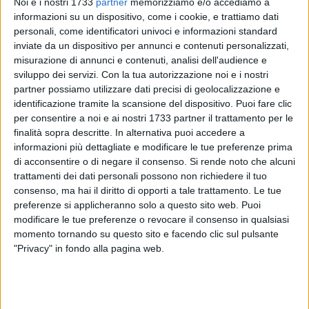
Noi e i nostri 1733
partner
memorizziamo e/o accediamo a
informazioni su un dispositivo, come i cookie, e trattiamo dati
personali, come identificatori univoci e informazioni standard
inviate da un dispositivo per annunci e contenuti personalizzati,
2
A cura di
ANTONIO LOPOPOLO
misurazione di annunci e contenuti, analisi dell'audience e
sviluppo dei servizi.
Con la tua autorizzazione noi e i nostri
partner possiamo utilizzare dati precisi di geolocalizzazione e
identificazione tramite la scansione del dispositivo. Puoi fare clic
Domenica 20 luglio i giovani e gli adolescenti di Bisceglie si
per consentire a noi e ai nostri 1733 partner il trattamento per le
ritroveranno per vivere insieme un momento di preghiera e
finalità sopra descritte. In alternativa puoi accedere a
informazioni più dettagliate e modificare le tue preferenze prima
condivisione, in preparazione alla festa dei Santi Martiri
di acconsentire o di negare il consenso.
Si rende noto che alcuni
Patroni. L'appuntamento fissato alle 18 sul torrione
trattamenti dei dati personali possono non richiedere il tuo
Sant'Angelo, luogo scelto come punto di partenza per un
consenso, ma hai il diritto di opporti a tale trattamento. Le tue
pellegrinaggio unire tutti i giovani della città.
preferenze si applicheranno solo a questo sito web. Puoi
modificare le tue preferenze o revocare il consenso in qualsiasi
Alle 19 il corteo giungerà presso la Concattedrale di San
momento tornando su questo sito e facendo clic sul pulsante
Pietro, dove sarà celebrata la santa messa. Durante la
"Privacy" in fondo alla pagina web.
liturgia, i partecipanti potranno lucrare l'indulgenza plenaria,
secondo quanto previsto dalla Chiesa , un'opportunità
preziosa per vivere in pienezza l'esperienza del Giubileo.