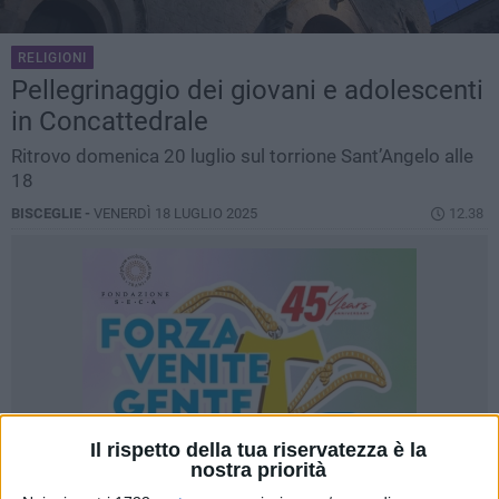
RELIGIONI
Pellegrinaggio dei giovani e adolescenti
in Concattedrale
Ritrovo domenica 20 luglio sul torrione Sant’Angelo alle
18
BISCEGLIE -
VENERDÌ 18 LUGLIO 2025
12.38
Il rispetto della tua riservatezza è la
nostra priorità