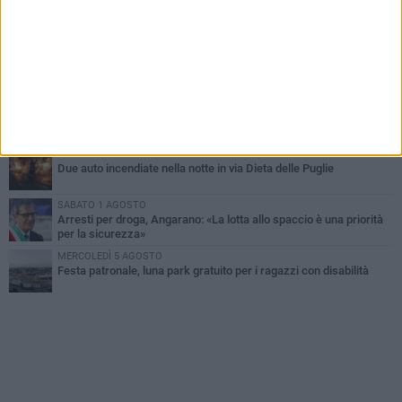
SABATO 1 AGOSTO
Contrasto allo spaccio di droga, due arresti dei carabinieri a
Bisceglie
MARTEDÌ 4 AGOSTO
Emergenza caldo, il Comune di Bisceglie attiva i "rifugi climatici"
MERCOLEDÌ 5 AGOSTO
Dramma alla spiaggia Bi-Marmi: un anziano ha un malore e perde
la vita
MARTEDÌ 4 AGOSTO
Due auto incendiate nella notte in via Dieta delle Puglie
SABATO 1 AGOSTO
Arresti per droga, Angarano: «La lotta allo spaccio è una priorità
per la sicurezza»
MERCOLEDÌ 5 AGOSTO
Festa patronale, luna park gratuito per i ragazzi con disabilità