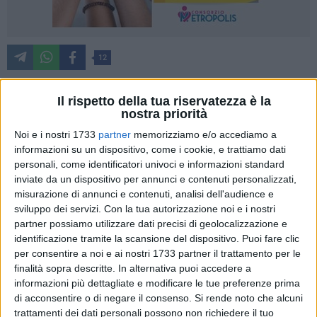
12
Il rispetto della tua riservatezza è la
Un'altra mattinata di "vociare" di bambini negli ambienti
nostra priorità
Caritas dei Cappuccini
: sono state cinque classi terze della
Noi e i nostri 1733
partner
memorizziamo e/o accediamo a
Scuola Primaria "don Uva" di Bisceglie
a fare una visita
informazioni su un dispositivo, come i cookie, e trattiamo dati
nella struttura che da decenni, grazie ai volontari che hanno
personali, come identificatori univoci e informazioni standard
inviate da un dispositivo per annunci e contenuti personalizzati,
fatto un surplus di lavoro, a mostrare i servizi che la Caritas
misurazione di annunci e contenuti, analisi dell'audience e
cittadina offre ai suoi utenti che si trovano in situazione di
sviluppo dei servizi.
Con la tua autorizzazione noi e i nostri
disagio economico.
partner possiamo utilizzare dati precisi di geolocalizzazione e
identificazione tramite la scansione del dispositivo. Puoi fare clic
La visita era un aspetto del Progetto, accettato dalle docenti
per consentire a noi e ai nostri 1733 partner il trattamento per le
delle terze classi, presentato dal Rotary
"Creiamo insieme un
finalità sopra descritte. In alternativa puoi accedere a
legame d'amore tra genitori e figli"
, che ha sostenuto la
informazioni più dettagliate e modificare le tue preferenze prima
di acconsentire o di negare il consenso.
Si rende noto che alcuni
Sartoria "Storie&stoffe" della Caritas impegnata «per la
trattamenti dei dati personali possono non richiedere il tuo