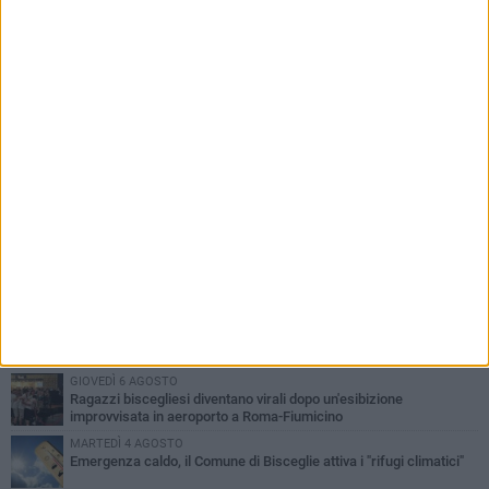
PIÙ LETTI QUESTA SETTIMANA
GIOVEDÌ 6 AGOSTO
Ragazzi biscegliesi diventano virali dopo un'esibizione
improvvisata in aeroporto a Roma-Fiumicino
MARTEDÌ 4 AGOSTO
Emergenza caldo, il Comune di Bisceglie attiva i "rifugi climatici"