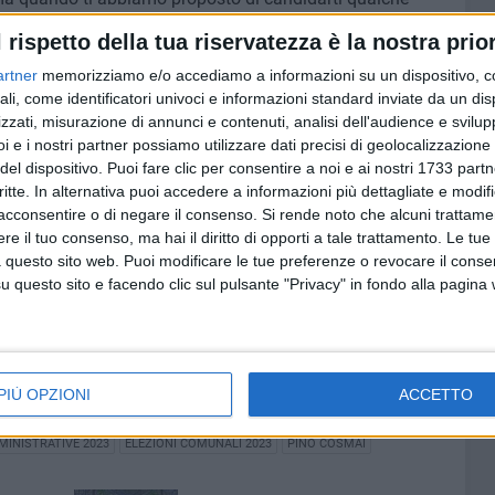
ura di Enzo Amendolagine fosse boicottata - ti sei preso
l rispetto della tua riservatezza è la nostra prior
 ancora convinto, hai chiesto altri giorni, salvo poi
artner
memorizziamo e/o accediamo a informazioni su un dispositivo, c
ttante offerta della Svolta» hanno osservato.
ali, come identificatori univoci e informazioni standard inviate da un di
zzati, misurazione di annunci e contenuti, analisi dell'audience e svilupp
re per il proficuo attivismo da selfie con i vari
i e i nostri partner possiamo utilizzare dati precisi di geolocalizzazione 
le, non certamente per qualche proposta o
del dispositivo. Puoi fare clic per consentire a noi e ai nostri 1733 partn
are in consiglio comunale»
l'affondo più pesante
. «
Caro
critte. In alternativa puoi accedere a informazioni più dettagliate e modif
i attivisti dell'ex Movimento 5 Stelle, non vale la pena
acconsentire o di negare il consenso.
Si rende noto che alcuni trattamen
chiamare una storica frase di Totò: "Siamo uomini o
e il tuo consenso, ma hai il diritto di opporti a tale trattamento. Le tue
 questo sito web. Puoi modificare le tue preferenze o revocare il conse
questo sito e facendo clic sul pulsante "Privacy" in fondo alla pagina
distanza rispetto a tutte le candidature e coalizioni in
i intesti sostegni che non arriveranno».
PIÙ OPZIONI
ACCETTO
ENZO AMENDOLAGINE
MOVIMENTO 5 STELLE BISCEGLIE
MINISTRATIVE 2023
ELEZIONI COMUNALI 2023
PINO COSMAI