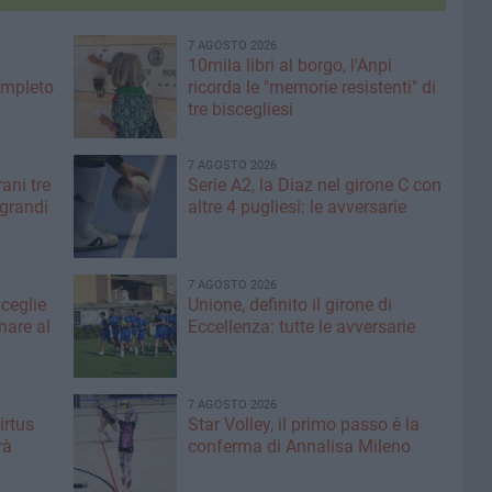
7 AGOSTO 2026
10mila libri al borgo, l'Anpi
ompleto
ricorda le "memorie resistenti" di
tre biscegliesi
7 AGOSTO 2026
ani tre
Serie A2, la Diaz nel girone C con
 grandi
altre 4 pugliesi: le avversarie
7 AGOSTO 2026
sceglie
Unione, definito il girone di
nare al
Eccellenza: tutte le avversarie
7 AGOSTO 2026
irtus
Star Volley, il primo passo è la
rà
conferma di Annalisa Mileno