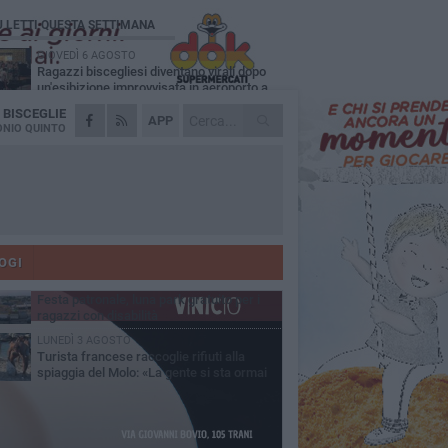
Ù LETTI QUESTA SETTIMANA
GIOVEDÌ 6 AGOSTO
Ragazzi biscegliesi diventano virali dopo
un'esibizione improvvisata in aeroporto a
ma-Fiumicino
A
BISCEGLIE
MARTEDÌ 4 AGOSTO
APP
Emergenza caldo, il Comune di Bisceglie
NIO QUINTO
attiva i "rifugi climatici"
MERCOLEDÌ 5 AGOSTO
Dramma alla spiaggia Bi-Marmi: un
anziano ha un malore e perde la vita
MARTEDÌ 4 AGOSTO
Due auto incendiate nella notte in via Dieta
delle Puglie
OGI
MERCOLEDÌ 5 AGOSTO
Festa patronale, luna park gratuito per i
ragazzi con disabilità
LUNEDÌ 3 AGOSTO
Turista francese raccoglie rifiuti alla
spiaggia del Molo: «La gente si sta ormai
ituando»