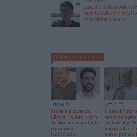
7 AGOSTO 2026
L'appello della moglie di
Racanati alla ministra Ro
«Non dimenticatelo»
Altri contenuti a tema
ATTUALITÀ
ATTUALITÀ
Mafie e sicurezza,
Libera il futuro
Libera il futuro: «Anni
Amendolagine
di silenzio assordante
«Alberi alla Mo
e proposte
non potati da a
inascoltate»
non ci prenda i