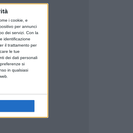
ità
ome i cookie, e
spositivo per annunci
o dei servizi.
Con la
e identificazione
er il trattamento per
icare le tue
ti dei dati personali
 preferenze si
nso in qualsiasi
 web.