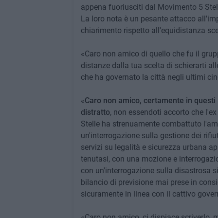
appena fuoriusciti dal Movimento 5 Stell
La loro nota è un pesante attacco all'im
chiarimento rispetto all'equidistanza sc
«Caro non amico di quello che fu il grupp
distanze dalla tua scelta di schierarti a
che ha governato la città negli ultimi c
«
Caro non amico, certamente in questi 5
distratto
, non essendoti accorto che l'e
Stelle ha strenuamente combattuto l'ammi
un'interrogazione sulla gestione dei rif
servizi su legalità e sicurezza urbana a
tenutasi, con una mozione e interrogazi
con un'interrogazione sulla disastrosa s
bilancio di previsione mai prese in consi
sicuramente in linea con il cattivo gove
«Caro non amico, ci dispiace scriverlo,