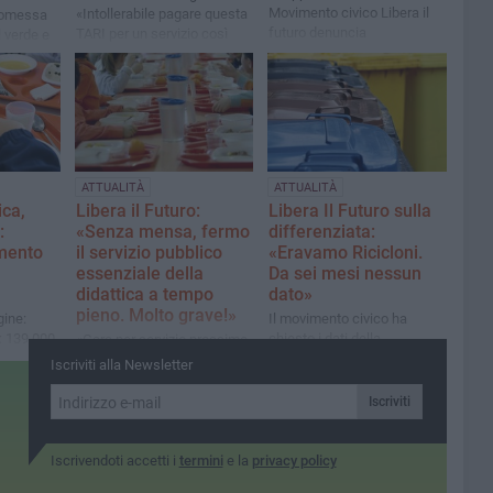
Movimento civico Libera il
«Intollerabile pagare questa
promessa
futuro denuncia
TARI per un servizio così
 verde e
l'inconsistenza della politica
scadente. Fuori i dati
e urbano?»
biscegliese: «A Trani,
sull'evasione. Cambiamo il
invece, si son fatti
sevizio!»
rispettare»
ATTUALITÀ
ATTUALITÀ
ca,
Libera il Futuro:
Libera Il Futuro sulla
:
«Senza mensa, fermo
differenziata:
amento
il servizio pubblico
«Eravamo Ricicloni.
essenziale della
Da sei mesi nessun
didattica a tempo
dato»
pieno. Molto grave!»
ine:
Il movimento civico ha
: 139.000
chiesto i dati della
«Gara per servizio prossimo
 1.800
differenziata da dicembre a
anno scolastico forse a
Iscriviti alla Newsletter
sole 4
maggio. Arena e
gennaio. Non si sa ancora
Amendolagine: «Sui rifiuti
come si coprirà il servizio
Iscriviti
nessuna trasparenza!»
nel 2024-25»
Iscrivendoti accetti i
termini
e la
privacy policy