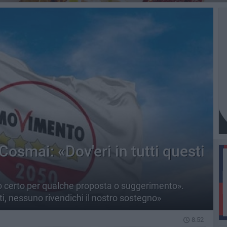
 Cosmai: «Dov'eri in tutti questi
o certo per qualche proposta o suggerimento».
tti, nessuno rivendichi il nostro sostegno»
8.52