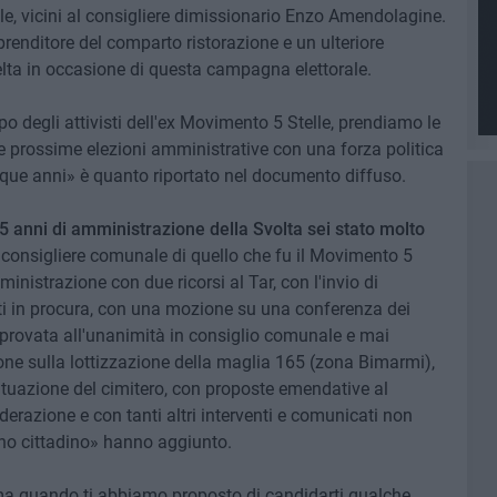
e, vicini al consigliere dimissionario Enzo Amendolagine.
prenditore del comparto ristorazione e un ulteriore
elta in occasione di questa campagna elettorale.
o degli attivisti dell'ex Movimento 5 Stelle, prendiamo le
lle prossime elezioni amministrative con una forza politica
inque anni» è quanto riportato nel documento diffuso.
 anni di amministrazione della Svolta sei stato molto
x consigliere comunale di quello che fu il Movimento 5
nistrazione con due ricorsi al Tar, con l'invio di
iuti in procura, con una mozione su una conferenza dei
pprovata all'unanimità in consiglio comunale e mai
one sulla lottizzazione della maglia 165 (zona Bimarmi),
ituazione del cimitero, con proposte emendative al
derazione e con tanti altri interventi e comunicati non
rno cittadino» hanno aggiunto.
 ma quando ti abbiamo proposto di candidarti qualche