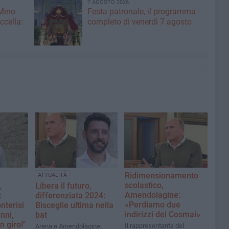
7 AGOSTO 2026
 Mino
Festa patronale, il programma
ccella:
completo di venerdì 7 agosto
Ridimensionamento
ATTUALITÀ
scolastico,
,
Libera il futuro,
Amendolagine:
:
differenziata 2024:
«Perdiamo due
nterisi
Bisceglie ultima nella
indirizzi del Cosmai»
nni,
bat
n giro!"
Il rappresentante del
Arena e Amendolagine: