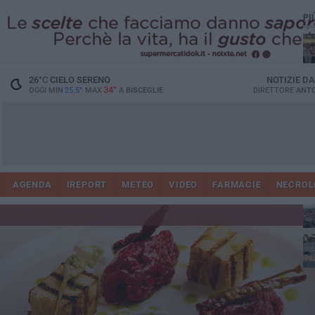
PI
Ro
26
°C
CIELO SERENO
NOTIZIE D
34°
OGGI MIN
25.5°
MAX
A
BISCEGLIE
DIRETTORE
ANTO
AGENDA
IREPORT
METEO
VIDEO
FARMACIE
NECROL
ab