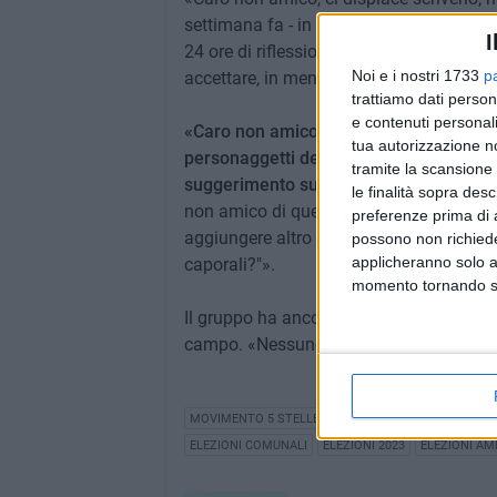
settimana fa - in attesa che la candidat
I
24 ore di riflessione e dopo 5 giorni, non
Noi e i nostri 1733
p
accettare, in men che non si dica, l'alle
trattiamo dati person
e contenuti personali
«Caro non amico, noi ti ricorderemo semp
tua autorizzazione no
personaggetti dell'ex Movimento 5 Stel
tramite la scansione 
suggerimento su provvedimenti da port
le finalità sopra des
non amico di quello che fu il gruppo degl
preferenze prima di 
aggiungere altro a quanto detto, solo ri
possono non richieder
applicheranno solo a
caporali?"».
momento tornando su 
Il gruppo ha ancora una volta ribadito la 
campo. «Nessuno ci tiri per la giacca e s
MOVIMENTO 5 STELLE
ELEZIONI AMMINISTRATIVE
ELEZIONI COMUNALI
ELEZIONI 2023
ELEZIONI AM